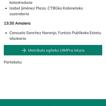
katedraduna
Isabel Jiménez Plaza, CTBGko Kabineteko
zuzendaria
13:30 Amaiera
Consuelo Sanchez Naranjo, Funtzio Publikoko Estatu
idazkaria
Matrikula egiteko UIMPra lotura
Partekatu: