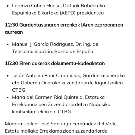
Lorenzo Cotino Hueso, Datuak Babesteko
Espainiako Elkarteko (AEPD) presidentea
12:30 Gardentasunaren erronkak IAren ezarpenaren
aurrean
Manuel J. García Rodríguez, Dr. Ing. de
Telecomunicación, Banco de España.
15:30 EIren aukerak dokumentu-kudeaketan
Julián Antonio Prior Cabanillas, Gardentasunerako
eta Gobernu Onerako zuzendariorde laguntzailea.
CTBG
María del Carmen Rial Quintela, Estatuko
Erreklamazioen Zuzendariordetza Nagusiko
kontseilari teknikoa. CTBG
Moderatzailea: José Santiago Fernández del Valle,
Estatu mailako Erreklamazioen zuzendariorde