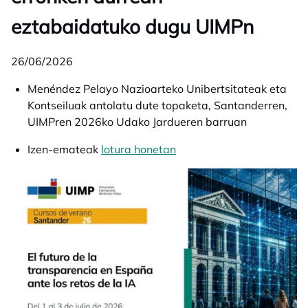
eztabaidatuko dugu UIMPn
26/06/2026
Menéndez Pelayo Nazioarteko Unibertsitateak eta
Kontseiluak antolatu dute topaketa, Santanderren,
UIMPren 2026ko Udako Jardueren barruan
Izen-emateak
lotura honetan
opens in a new tab