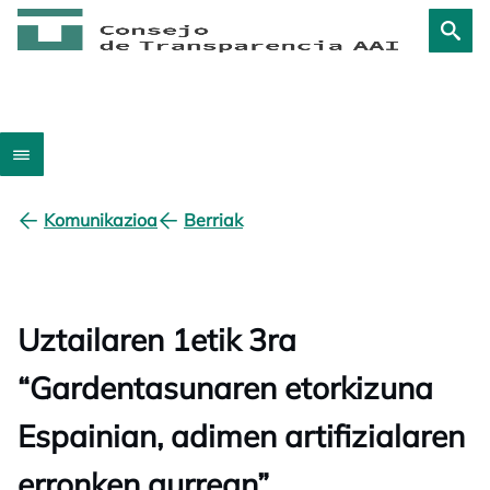
Komunikazioa
Berriak
Uztailaren 1etik 3ra
“Gardentasunaren etorkizuna
Espainian, adimen artifizialaren
erronken aurrean”