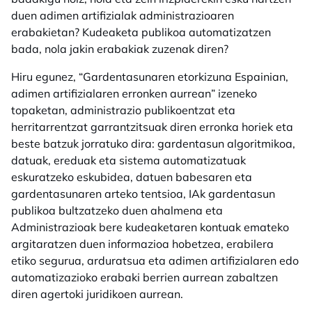
duen adimen artifizialak administrazioaren
erabakietan? Kudeaketa publikoa automatizatzen
bada, nola jakin erabakiak zuzenak diren?
Hiru egunez, “Gardentasunaren etorkizuna Espainian,
adimen artifizialaren erronken aurrean” izeneko
topaketan, administrazio publikoentzat eta
herritarrentzat garrantzitsuak diren erronka horiek eta
beste batzuk jorratuko dira: gardentasun algoritmikoa,
datuak, ereduak eta sistema automatizatuak
eskuratzeko eskubidea, datuen babesaren eta
gardentasunaren arteko tentsioa, IAk gardentasun
publikoa bultzatzeko duen ahalmena eta
Administrazioak bere kudeaketaren kontuak emateko
argitaratzen duen informazioa hobetzea, erabilera
etiko segurua, arduratsua eta adimen artifizialaren edo
automatizazioko erabaki berrien aurrean zabaltzen
diren agertoki juridikoen aurrean.