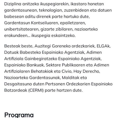
Diziplina anitzeko ikuspegiarekin, ikastaro honetan
gardentasunean, teknologian, zuzenbidean eta datuen
babesean aditu direnek parte hartuko dute,
Gardentasun Kontseiluaren, epailetzaren,
unibertsitatearen, gizarte zibilaren, nazioarteko
erakundeen… ikuspegia eskaintzeko.
Besteak beste, Auzitegi Goreneko ordezkariek, ELGAk,
Datuak Babesteko Espainiako Agentziak, Adimen
Artifiziala Gainbegiratzeko Espainiako Agentziak,
Espainiako Bankuak, Sektore Publikoaren eta Adimen
Artifizialaren Behatokiak eta Civio, Hay Derecho,
Nazioarteko Gardentasunak, Malditak eta
Desgaitasuna duten Pertsonen Ordezkarien Espainiako
Batzordeak (CERMI) parte hartzen dute.
Programa