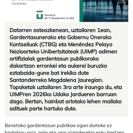
Datorren asteazkenean, uztailaren 1ean,
Gardentasunerako eta Gobernu Onerako
Kontseiluak (CTBG) eta Menéndez Pelayo
Nazioarteko Unibertsitateak (UIMP) adimen
artifizialak gardentasun publikorako
dakartzan erronkei eta aukerei buruzko
eztabaida-gune bat irekiko dute
Santanderreko Magdalena Jauregian.
Topaketak uztailaren 3ra arte iraungo du, eta
UIMPren 2026ko Udako Jardueren barruan
dago. Bertan, hainbat arlotako lehen mailako
adituek parte hartuko dute.
Benetako gardentasun publikoa egon daiteke ez
badakigu noiz, nola eta zein irizpiderekin esku hartzen