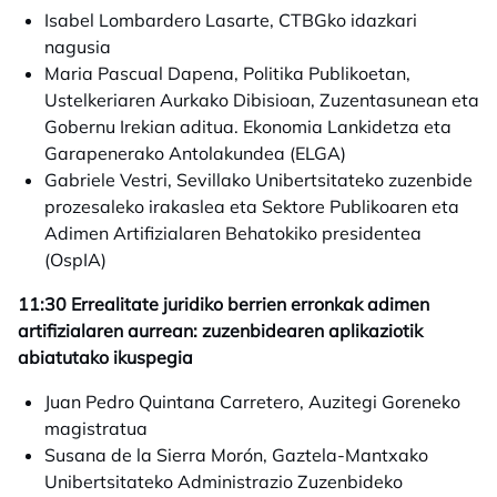
Isabel Lombardero Lasarte, CTBGko idazkari
nagusia
Maria Pascual Dapena, Politika Publikoetan,
Ustelkeriaren Aurkako Dibisioan, Zuzentasunean eta
Gobernu Irekian aditua. Ekonomia Lankidetza eta
Garapenerako Antolakundea (ELGA)
Gabriele Vestri, Sevillako Unibertsitateko zuzenbide
prozesaleko irakaslea eta Sektore Publikoaren eta
Adimen Artifizialaren Behatokiko presidentea
(OspIA)
11:30 Errealitate juridiko berrien erronkak adimen
artifizialaren aurrean: zuzenbidearen aplikaziotik
abiatutako ikuspegia
Juan Pedro Quintana Carretero, Auzitegi Goreneko
magistratua
Susana de la Sierra Morón, Gaztela-Mantxako
Unibertsitateko Administrazio Zuzenbideko