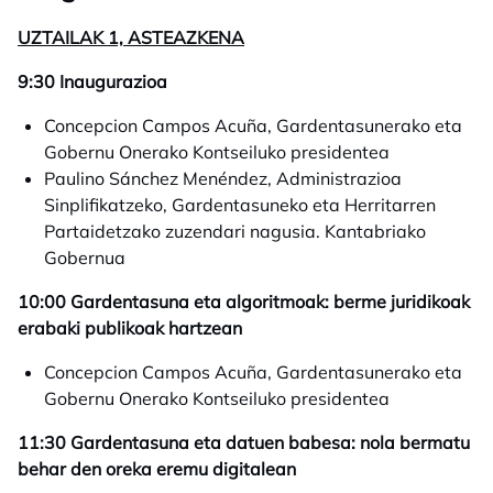
UZTAILAK 1, ASTEAZKENA
9:30 Inaugurazioa
Concepcion Campos Acuña, Gardentasunerako eta
Gobernu Onerako Kontseiluko presidentea
Paulino Sánchez Menéndez, Administrazioa
Sinplifikatzeko, Gardentasuneko eta Herritarren
Partaidetzako zuzendari nagusia. Kantabriako
Gobernua
10:00 Gardentasuna eta algoritmoak: berme juridikoak
erabaki publikoak hartzean
Concepcion Campos Acuña, Gardentasunerako eta
Gobernu Onerako Kontseiluko presidentea
11:30 Gardentasuna eta datuen babesa: nola bermatu
behar den oreka eremu digitalean