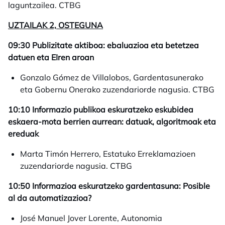
laguntzailea. CTBG
UZTAILAK 2, OSTEGUNA
09:30 Publizitate aktiboa: ebaluazioa eta betetzea
datuen eta EIren aroan
Gonzalo Gómez de Villalobos, Gardentasunerako
eta Gobernu Onerako zuzendariorde nagusia. CTBG
10:10 Informazio publikoa eskuratzeko eskubidea
eskaera-mota berrien aurrean: datuak, algoritmoak eta
ereduak
Marta Timón Herrero, Estatuko Erreklamazioen
zuzendariorde nagusia. CTBG
10:50 Informazioa eskuratzeko gardentasuna: Posible
al da automatizazioa?
José Manuel Jover Lorente, Autonomia