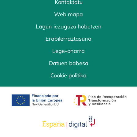
Kontaktatu
Web mapa
Lagun iezaguzu hobetzen
Erabilerraztasuna
Lege-oharra
Datuen babesa
Cookie politika
opens in a new tab
opens in a new 
opens in a new tab