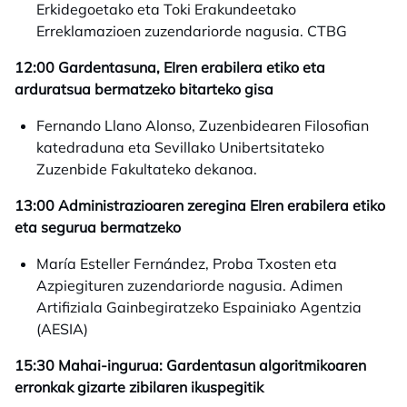
Erkidegoetako eta Toki Erakundeetako
Erreklamazioen zuzendariorde nagusia. CTBG
12:00 Gardentasuna, EIren erabilera etiko eta
arduratsua bermatzeko bitarteko gisa
Fernando Llano Alonso, Zuzenbidearen Filosofian
katedraduna eta Sevillako Unibertsitateko
Zuzenbide Fakultateko dekanoa.
13:00
Administrazioaren zeregina EIren erabilera etiko
eta segurua bermatzeko
María Esteller Fernández, Proba Txosten eta
Azpiegituren zuzendariorde nagusia. Adimen
Artifiziala Gainbegiratzeko Espainiako Agentzia
(AESIA)
15:30 Mahai-ingurua: Gardentasun algoritmikoaren
erronkak gizarte zibilaren ikuspegitik