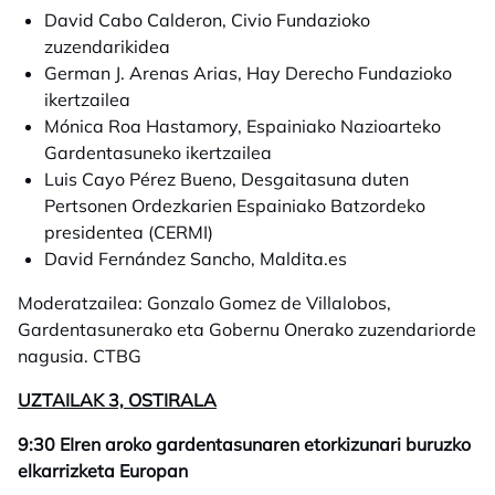
David Cabo Calderon, Civio Fundazioko
zuzendarikidea
German J. Arenas Arias, Hay Derecho Fundazioko
ikertzailea
Mónica Roa Hastamory, Espainiako Nazioarteko
Gardentasuneko ikertzailea
Luis Cayo Pérez Bueno, Desgaitasuna duten
Pertsonen Ordezkarien Espainiako Batzordeko
presidentea (CERMI)
David Fernández Sancho, Maldita.es
Moderatzailea: Gonzalo Gomez de Villalobos
,
Gardentasunerako eta Gobernu Onerako zuzendariorde
nagusia. CTBG
UZTAILAK 3, OSTIRALA
9:30 EIren aroko gardentasunaren etorkizunari buruzko
elkarrizketa Europan