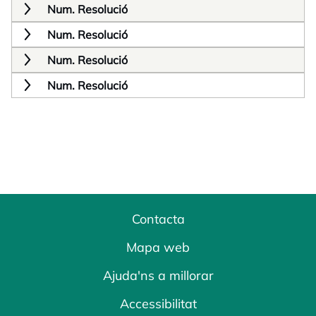
Num. Resolució
Num. Resolució
Num. Resolució
Num. Resolució
Contacta
Mapa web
Ajuda'ns a millorar
Accessibilitat