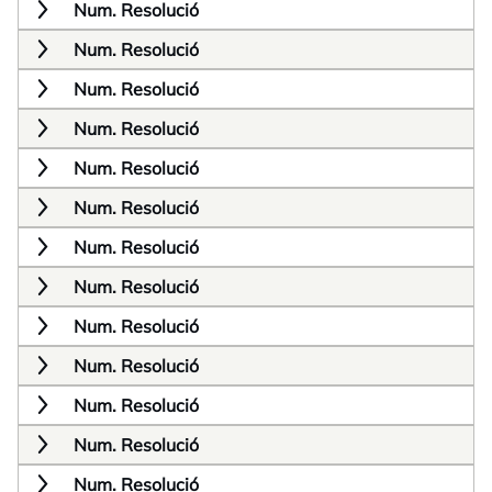
Num. Resolució
Num. Resolució
Num. Resolució
Num. Resolució
Num. Resolució
Num. Resolució
Num. Resolució
Num. Resolució
Num. Resolució
Num. Resolució
Num. Resolució
Num. Resolució
Num. Resolució