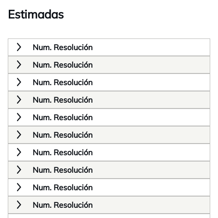
Estimadas
Num. Resolución
Num. Resolución
Num. Resolución
Num. Resolución
Num. Resolución
Num. Resolución
Num. Resolución
Num. Resolución
Num. Resolución
Num. Resolución