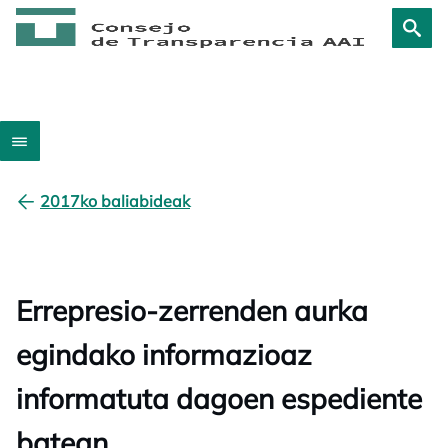
2017ko baliabideak
Errepresio-zerrenden aurka
egindako informazioaz
informatuta dagoen espediente
batean