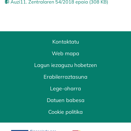
Auzi11. Zentralaren 54/2018 epaia (308 KB)
Kontaktatu
Web mapa
Lagun iezaguzu hobetzen
Erabilerraztasuna
Lege-oharra
Datuen babesa
Cookie politika