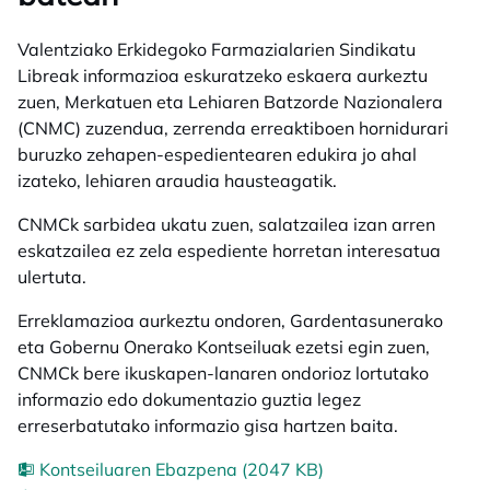
Valentziako Erkidegoko Farmazialarien Sindikatu
Libreak informazioa eskuratzeko eskaera aurkeztu
zuen, Merkatuen eta Lehiaren Batzorde Nazionalera
(CNMC) zuzendua, zerrenda erreaktiboen hornidurari
buruzko zehapen-espedientearen edukira jo ahal
izateko, lehiaren araudia hausteagatik.
CNMCk sarbidea ukatu zuen, salatzailea izan arren
eskatzailea ez zela espediente horretan interesatua
ulertuta.
Erreklamazioa aurkeztu ondoren, Gardentasunerako
eta Gobernu Onerako Kontseiluak ezetsi egin zuen,
CNMCk bere ikuskapen-lanaren ondorioz lortutako
informazio edo dokumentazio guztia legez
erreserbatutako informazio gisa hartzen baita.
Kontseiluaren Ebazpena (2047 KB)