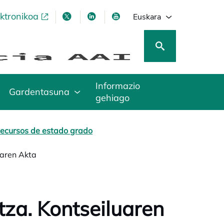
ektronikoa
opens in a new tab
opens in a new tab
opens in a new tab
opens in a new tab
Euskara
Informazio
Gardentasuna
gehiago
ecursos de estado grado
uaren Akta
tza. Kontseiluaren