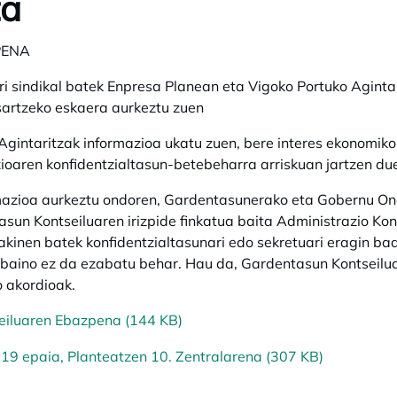
ta
PENA
i sindikal batek Enpresa Planean eta Vigoko Portuko Aginta
artzeko eskaera aurkeztu zuen
Agintaritzak informazioa ukatu zuen, bere interes ekonomik
ioaren konfidentzialtasun-betebeharra arriskuan jartzen du
azioa aurkeztu ondoren, Gardentasunerako eta Gobernu Oner
sun Kontseiluaren irizpide finkatua baita Administrazio Kont
jakinen batek konfidentzialtasunari edo sekretuari eragin ba
i baino ez da ezabatu behar. Hau da, Gardentasun Kontseiluar
o akordioak.
eiluaren Ebazpena (144 KB)
19 epaia, Planteatzen 10. Zentralarena (307 KB)