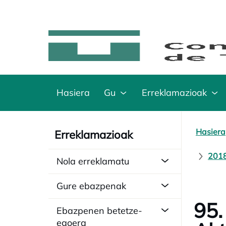
Hasiera
Gu
Erreklamazioak
Hasiera
Erreklamazioak
2018
Nola erreklamatu
Gure ebazpenak
95.
Ebazpenen betetze-
egoera