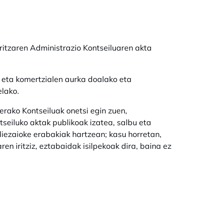
ritzaren Administrazio Kontseiluaren akta
o eta komertzialen aurka doalako eta
elako.
ako Kontseiluak onetsi egin zuen,
seiluko aktak publikoak izatea, salbu eta
diezaioke erabakiak hartzean; kasu horretan,
en iritziz, eztabaidak isilpekoak dira, baina ez