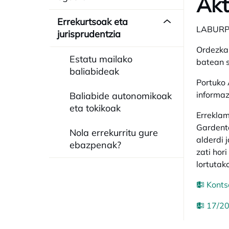
Ak
Errekurtsoak eta
LABUR
jurisprudentzia
Ordezkar
Estatu mailako
batean s
baliabideak
Portuko 
informaz
Baliabide autonomikoak
eta tokikoak
Erreklam
Gardenta
Nola errekurritu gure
alderdi 
ebazpenak?
zati hor
lortutak
Konts
17/20