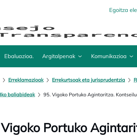
Egoitza el
Ebaluazioa.
Argitalpenak
Komunikazioa
Erreklamazioak
Errekurtsoak eta jurisprudentzia
R
ko baliabideak
95. Vigoko Portuko Agintaritza. Kontseil
 Vigoko Portuko Agintari