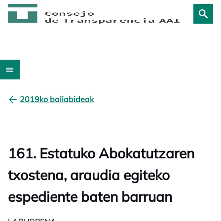
2019ko baliabideak
161. Estatuko Abokatutzaren
txostena, araudia egiteko
espediente baten barruan