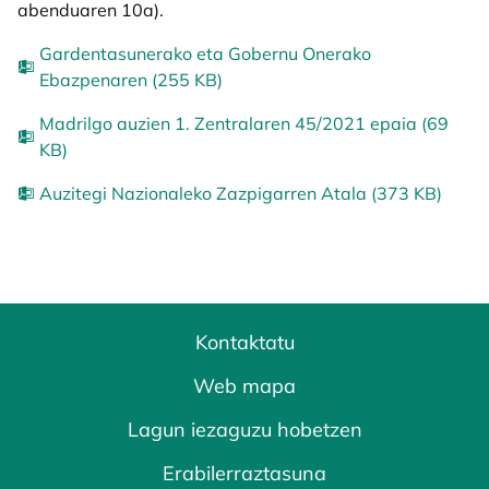
abenduaren 10a).
Gardentasunerako eta Gobernu Onerako
Ebazpenaren (255 KB)
Madrilgo auzien 1. Zentralaren 45/2021 epaia (69
KB)
Auzitegi Nazionaleko Zazpigarren Atala (373 KB)
Kontaktatu
Web mapa
Lagun iezaguzu hobetzen
Erabilerraztasuna