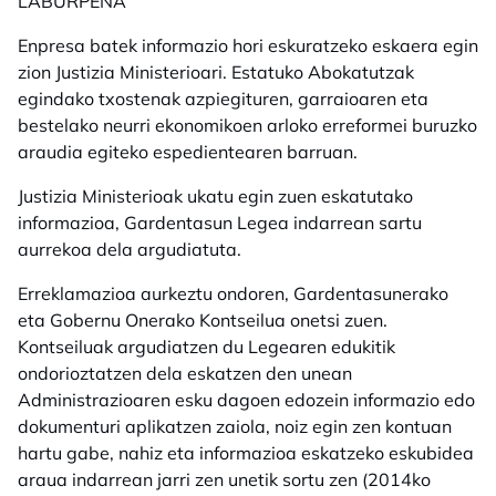
LABURPENA
Enpresa batek informazio hori eskuratzeko eskaera egin
zion Justizia Ministerioari.
Estatuko Abokatutzak
egindako txostenak
azpiegituren, garraioaren eta
bestelako neurri ekonomikoen arloko erreformei buruzko
araudia egiteko espedientearen barruan.
Justizia Ministerioak ukatu egin zuen eskatutako
informazioa, Gardentasun Legea indarrean sartu
aurrekoa dela argudiatuta.
Erreklamazioa aurkeztu ondoren, Gardentasunerako
eta Gobernu Onerako Kontseilua onetsi zuen.
Kontseiluak argudiatzen du Legearen edukitik
ondorioztatzen dela eskatzen den unean
Administrazioaren esku dagoen edozein informazio edo
dokumenturi aplikatzen zaiola, noiz egin zen kontuan
hartu gabe, nahiz eta informazioa eskatzeko eskubidea
araua indarrean jarri zen unetik sortu zen (2014ko