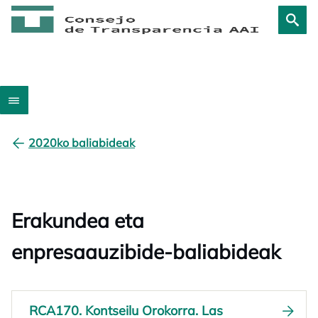
2020ko baliabideak
Erakundea eta
enpresaauzibide-baliabideak
RCA170. Kontseilu Orokorra. Las