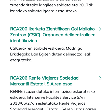
zuzendaritzako langileen soldata eta 2017tik
izandako soldata igoera ezagutzeko.
RCA200 Ikerketa Zientifikoen Goi Mailako
Zentroa (CSIC). Organoen delineatzaileen
identifikazioa
CSICera-ren sarbide-eskaera, Madrilgo
Erkidegoko Lan Egiten duten delineatzaileak
ezagutzeko.
RCA206 Renfe Viajeros Sociedad
Mercantil Estatal, S.A.ren osoa
RENFEri zuzendutako informazioa eskuratzeko
eskaera, Interserve Facilites Service SAri
2018/06/27an esleitutako Renfe Viajeros
Sociedad Mercantil Estatal, SAren lizitazioaren