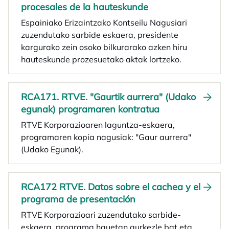
procesales de la hauteskunde
Espainiako Erizaintzako Kontseilu Nagusiari
zuzendutako sarbide eskaera, presidente
kargurako zein osoko bilkurarako azken hiru
hauteskunde prozesuetako aktak lortzeko.
RCA171. RTVE. "Gaurtik aurrera" (Udako
egunak) programaren kontratua
RTVE Korporazioaren laguntza-eskaera,
programaren kopia nagusiak: "Gaur aurrera"
(Udako Egunak).
RCA172 RTVE. Datos sobre el cachea y el
programa de presentación
RTVE Korporazioari zuzendutako sarbide-
eskaera, programa hauetan aurkezle bat eta