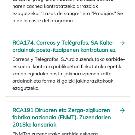
haren cachea kontratatzeko arrazoiak
ezagutzeko: "Lazos de sangre" eta "Prodigios" Se
pide la coste del programa.
RCA174. Correos y Telégrafos, SA Kalte-
ordainak posta-itzalpenen kontratuan ez
Correos y Telégrafos, S.A.ra zuzendutako sarbide-
eskaera, kontratu publikoetan finkatutako epetik
kanpo egindako posta-jakinarazpenen kalte-
ordainak eta formalki gaizki jakinarazitakoak
ezagutzeko.
RCA191 Diruaren eta Zerga-zigiluaren
fabrika nazionala (FNMT). Zuzendarien
2018ko lansariak
FNMTra zuzendutako sarbide eskaera,