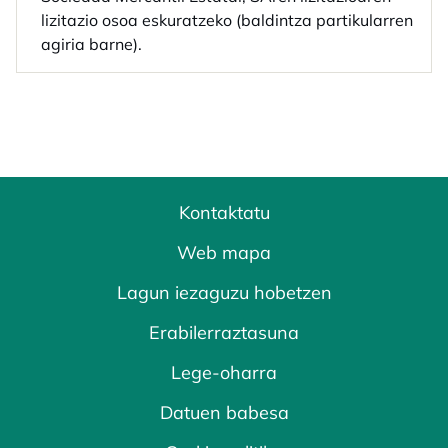
lizitazio osoa eskuratzeko (baldintza partikularren
agiria barne).
Kontaktatu
Web mapa
Lagun iezaguzu hobetzen
Erabilerraztasuna
Lege-oharra
Datuen babesa