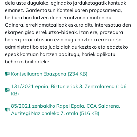
dela uste dugulako, egindako jarduketagatik kontuak
emanez. Gardentasun Kontseiluaren proposamena,
helburu hori lortzen duen erantzuna ematen du.
Gainera, erreklamatzaileak eskura ditu interesatua den
ekarpen gisa errekurtso-bideak. Izan ere, prozedura
horien jarraitutasuna ezin dugu baztertu errekurtso
administratibo eta judizialak aurkezteko eta ebazteko
epeak kontuan hartzen baditugu, horiek aplikatu
beharko bailirateke.
Kontseiluaren Ebazpena (234 KB)
131/2021 epaia, Biztanleriak 3. Zentralarena (106
KB)
85/2021 zenbakiko Rapel Epaia, CCA Salarena,
Auzitegi Nazionaleko 7. atala (516 KB)