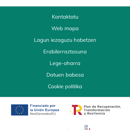
Kontaktatu
Web mapa
Lagun iezaguzu hobetzen
Erabilerraztasuna
Lege-oharra
Datuen babesa
Cookie politika
opens in a new tab
opens in a new 
opens in a new tab