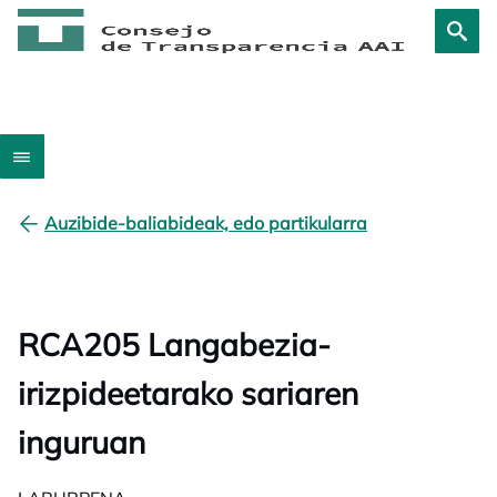
Auzibide-baliabideak, edo partikularra
RCA205 Langabezia-
irizpideetarako sariaren
inguruan