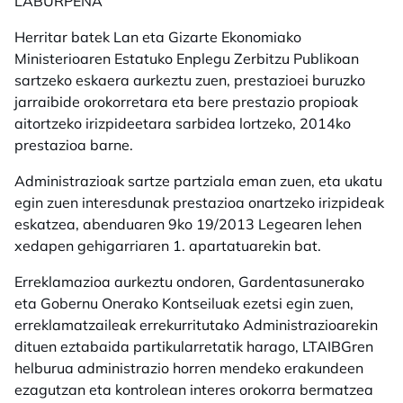
LABURPENA
Herritar batek Lan eta Gizarte Ekonomiako
Ministerioaren Estatuko Enplegu Zerbitzu Publikoan
sartzeko eskaera aurkeztu zuen, prestazioei buruzko
jarraibide orokorretara eta bere prestazio propioak
aitortzeko irizpideetara sarbidea lortzeko, 2014ko
prestazioa barne.
Administrazioak sartze partziala eman zuen, eta ukatu
egin zuen interesdunak prestazioa onartzeko irizpideak
eskatzea, abenduaren 9ko 19/2013 Legearen lehen
xedapen gehigarriaren 1. apartatuarekin bat.
Erreklamazioa aurkeztu ondoren, Gardentasunerako
eta Gobernu Onerako Kontseiluak ezetsi egin zuen,
erreklamatzaileak errekurritutako Administrazioarekin
dituen eztabaida partikularretatik harago, LTAIBGren
helburua administrazio horren mendeko erakundeen
ezagutzan eta kontrolean interes orokorra bermatzea