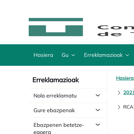
Hasiera
Gu
Erreklamazioak
Hasiera
Erreklamazioak
2021
Nola erreklamatu
RCA2
Gure ebazpenak
Ebazpenen betetze-
egoera