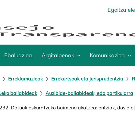
Egoitza el
Ebaluazioa.
Argitalpenak
Komunikazioa
Erreklamazioak
Errekurtsoak eta jurisprudentzia
R
eko baliabideak
Auzibide-baliabideak, edo partikularra
32. Datuak eskuratzeko baimena ukatzea: ontziak, dosia e