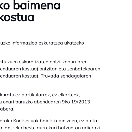
ko baimena
 kostua
uruzko informazioa eskuratzea ukatzeko
katu zuen eskura izatea ontzi-kopuruaren
menduaren kostua) ontzitan eta zenbatekoaren
menduaren kostua), Truvada sendagaiaren
uratu ez partikularrek, ez elkarteek,
nu onari buruzko abenduaren 9ko 19/2013
rabera.
ako Kontseiluak baietsi egin zuen, ez baita
a, antzeko beste aurrekari batzuetan adierazi