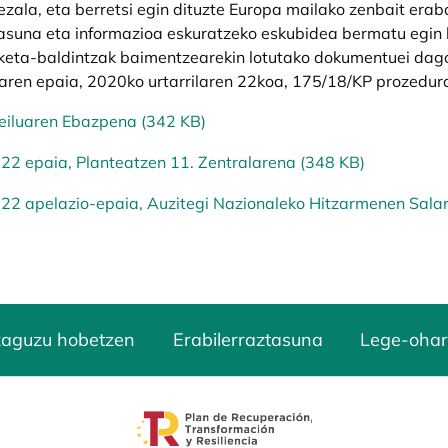
zala, eta berretsi egin dituzte Europa mailako zenbait erabak
suna eta informazioa eskuratzeko eskubidea bermatu egin 
keta-baldintzak baimentzearekin lotutako dokumentuei dago
aren epaia, 2020ko urtarrilaren 22koa, 175/18/KP prozedur
eiluaren Ebazpena (342 KB)
22 epaia, Planteatzen 11. Zentralarena (348 KB)
22 apelazio-epaia, Auzitegi Nazionaleko Hitzarmenen Salar
zaguzu hobetzen
Erabilerraztasuna
Lege-ohar
opens in a new tab