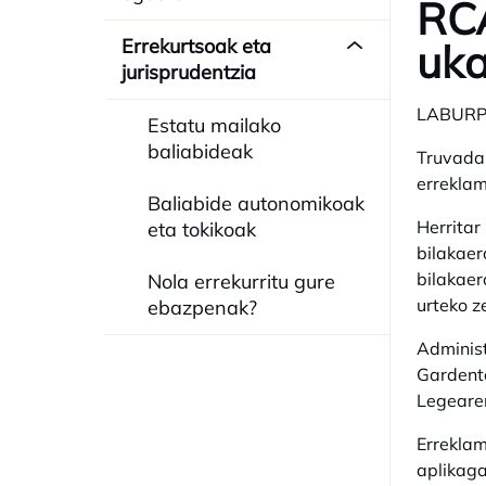
RCA
Errekurtsoak eta
uka
jurisprudentzia
LABUR
Estatu mailako
baliabideak
Truvada 
errekla
Baliabide autonomikoak
Herritar
eta tokikoak
bilakaer
bilakaer
Nola errekurritu gure
urteko z
ebazpenak?
Administ
Gardenta
Legearen
Erreklam
aplikaga