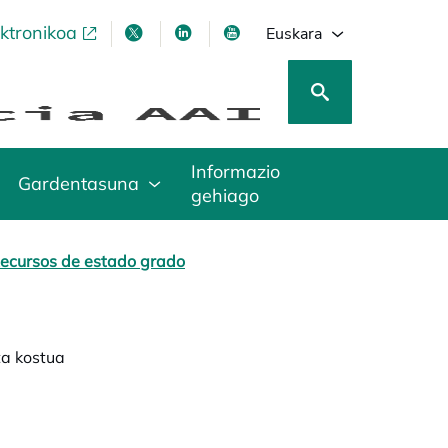
ektronikoa
opens in a new tab
opens in a new tab
opens in a new tab
opens in a new tab
Euskara
Informazio
Gardentasuna
gehiago
ecursos de estado grado
ta kostua