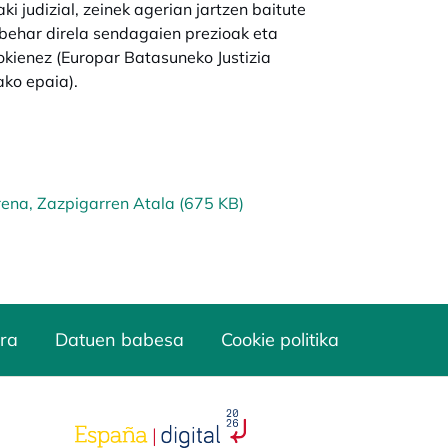
i judizial, zeinek agerian jartzen baitute
behar direla sendagaien prezioak eta
kienez (Europar Batasuneko Justizia
ako epaia).
ena, Zazpigarren Atala (675 KB)
ra
Datuen babesa
Cookie politika
opens in a new tab