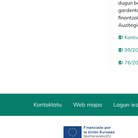
dugun be
gardenta
finantza
Auzitegi
Konts
95/20
76/20
Kontaktatu
Web mapa
Lagun ie
opens in a new tab