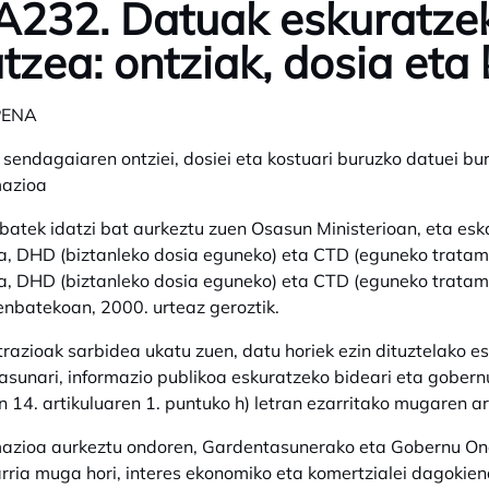
232. Datuak eskuratze
tzea: ontziak, dosia eta
PENA
sendagaiaren ontziei, dosiei eta kostuari buruzko datuei b
mazioa
 batek idatzi bat aurkeztu zuen Osasun Ministerioan, eta es
a, DHD (biztanleko dosia eguneko) eta CTD (eguneko trata
a, DHD (biztanleko dosia eguneko) eta CTD (eguneko trata
enbatekoan, 2000. urteaz geroztik.
razioak sarbidea ukatu zuen, datu horiek ezin dituztelako esk
sunari, informazio publikoa eskuratzeko bideari eta gober
 14. artikuluaren 1. puntuko h) letran ezarritako mugaren a
azioa aurkeztu ondoren, Gardentasunerako eta Gobernu Oner
rria muga hori, interes ekonomiko eta komertzialei dagokien