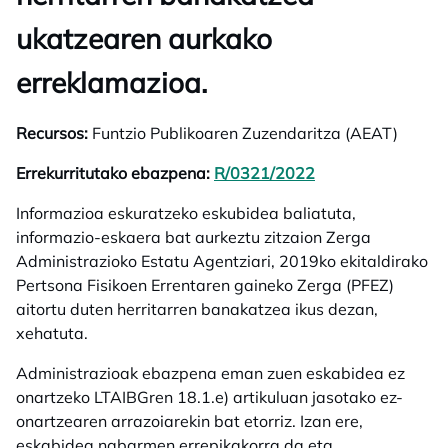
ukatzearen aurkako
erreklamazioa.
Recursos:
Funtzio Publikoaren Zuzendaritza (AEAT)
Errekurritutako ebazpena:
R/0321/2022
opens in a new t
Informazioa eskuratzeko eskubidea baliatuta,
informazio-eskaera bat aurkeztu zitzaion Zerga
Administrazioko Estatu Agentziari, 2019ko ekitaldirako
Pertsona Fisikoen Errentaren gaineko Zerga (PFEZ)
aitortu duten herritarren banakatzea ikus dezan,
xehatuta.
Administrazioak ebazpena eman zuen eskabidea ez
onartzeko LTAIBGren 18.1.e) artikuluan jasotako ez-
onartzearen arrazoiarekin bat etorriz. Izan ere,
eskabidea nabarmen errepikakorra da eta