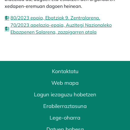
xedapen-eremuan dagoen heinean.
80/2023 epaia, Ebatziak 9. Zentralarena.
70/2023 apelazio-epaia, Auzitegi Nazionaleko
Ebazpenen Salarena, zazpigarren atala
Kontaktatu
Web mapa
Lagun iezaguzu hobetzen
Erabilerraztasuna
Lege-oharra
Datuen babesa