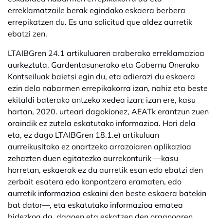
erreklamatzaile berak egindako eskaera berbera
errepikatzen du. Es una solicitud que aldez aurretik
ebatzi zen.
LTAIBGren 24.1 artikuluaren araberako erreklamazioa
aurkeztuta, Gardentasunerako eta Gobernu Onerako
Kontseiluak baietsi egin du, eta adierazi du eskaera
ezin dela nabarmen errepikakorra izan, nahiz eta beste
ekitaldi baterako antzeko xedea izan; izan ere, kasu
hartan, 2020. urteari dagokionez, AEATk erantzun zuen
oraindik ez zutela eskatutako informazioa. Hori dela
eta, ez dago LTAIBGren 18.1.e) artikuluan
aurreikusitako ez onartzeko arrazoiaren aplikazioa
zehazten duen egitatezko aurrekonturik —kasu
horretan, eskaerak ez du aurretik esan edo ebatzi den
zerbait esatera edo konpontzera eramaten, edo
aurretik informazioa eskaini den beste eskaera batekin
bat dator—, eta eskatutako informazioa ematea
bidezkoa da, dagoen eta eskatzen den organoaren