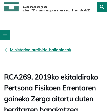
Ministerioa auzibide-baliabideak
RCA269. 2019ko ekitaldirako
Pertsona Fisikoen Errentaren
gaineko Zerga aitortu duten
herritarren banakatzea