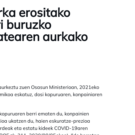
ka erositako
i buruzko
atearen aurkako
a aurkeztu zuen Osasun Ministerioan, 2021eko
mikoa eskatuz, dosi kopuruaren, konpainiaren
 kopuruaren berri ematen du, konpainien
ioa ukatzen du, haien eskuratze-prezioa
ordeak eta estatu kideek COVID-19aren