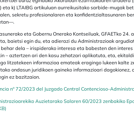
txertoei buruz egindako Akordioan ezarritakoaren arabera (
 j) eta k) LTAIBG artikuluan aurreikusitako sarbide-mugak b
alen, sekretu profesionalaren eta konfidentzialtasunaren b
etan—.
sunerako eta Gobernu Onerako Kontseiluak, GFAETko 24. art
ta, baietsi egin du, eta adierazi du Administrazioak argud
u behar dela – irispiderako interesa eta babesten den intere
n – aztertzen ari den kasu zehatzari aplikatuta, eta, ekitaldi
ngo litzatekeen informazioa emateak eragingo lukeen kalte z
tako ondasun juridikoen gaineko informazioari dagokionez, o
egin ez bazitzaion.
ncia nº 72/2023 del Juzgado Central Contencioso-Administra
istrazioarekiko Auzietarako Salaren 60/2023 zenbakiko Epa
KB)