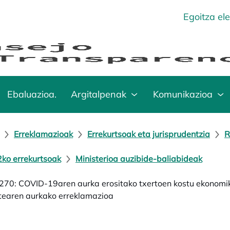
Egoitza el
Ebaluazioa.
Argitalpenak
Komunikazioa
Erreklamazioak
Errekurtsoak eta jurisprudentzia
R
ko errekurtsoak
Ministerioa auzibide-baliabideak
70: COVID-19aren aurka erositako txertoen kostu ekonomiko
earen aurkako erreklamazioa