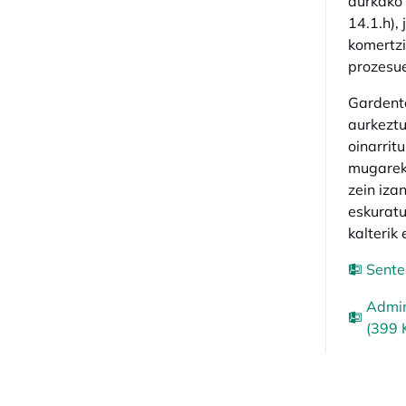
aurkako 
14.1.h),
komertzi
prozesu
Gardenta
aurkeztu
oinarrit
mugareki
zein iza
eskuratu
kalterik 
Sente
Admin
(399 