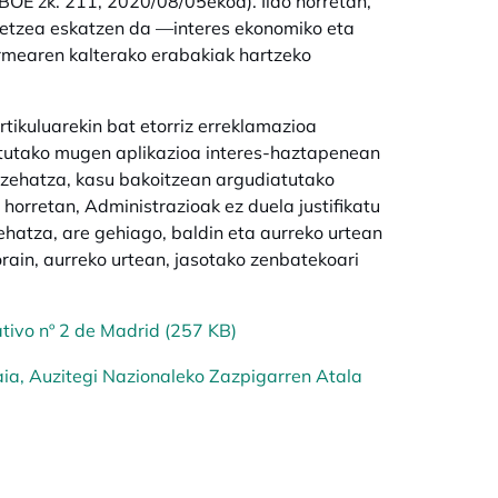
BOE zk. 211, 2020/08/05ekoa). Ildo horretan,
etetzea eskatzen da —interes ekonomiko eta
ermearen kalterako erabakiak hartzeko
ikuluarekin bat etorriz erreklamazioa
iatutako mugen aplikazioa interes-haztapenean
s zehatza, kasu bakoitzean argudiatutako
 horretan, Administrazioak ez duela justifikatu
ehatza, are gehiago, baldin eta aurreko urtean
rain, aurreko urtean, jasotako zenbatekoari
tivo nº 2 de Madrid (257 KB)
ia, Auzitegi Nazionaleko Zazpigarren Atala