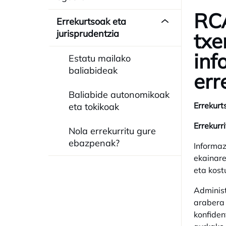
RCA
Errekurtsoak eta
jurisprudentzia
txe
inf
Estatu mailako
baliabideak
err
Baliabide autonomikoak
Errekurt
eta tokikoak
Errekurr
Nola errekurritu gure
ebazpenak?
Informaz
ekainare
eta kost
Administ
arabera 
konfide