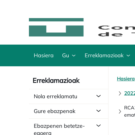
Hasiera
Gu
Erreklamazioak
Hasiera
Erreklamazioak
2022
Nola erreklamatu
RCA2
Gure ebazpenak
emat
Ebazpenen betetze-
egoera