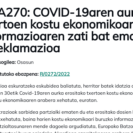
270: COVID-19aren aur
rtoen kostu ekonomikoar
ormazioaren zati bat em
eklamazioa
sogilea:
Osasun
itutako ebazpena:
R/0272/2022
opens in a new tab
ioa eskuratzeko eskubidea baliatuta, herritar batek idatzi
n 30etik Covid-19aren aurka erositako txertoen kostu ekono
u ekonomikoaren arabera xehatuta, eurotan.
razioak sarbidea partzialki ematen du eta erositako dosien
xehatuta, baina horien kostu ekonomikoari buruzko informaz
ntzialtasunaren mende dagoela argudiatuta, Europako Batz