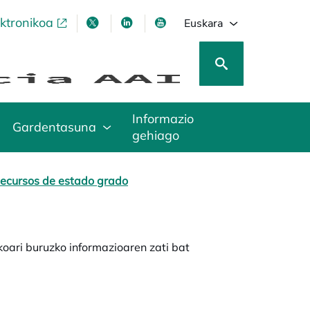
ektronikoa
opens in a new tab
opens in a new tab
opens in a new tab
opens in a new tab
Euskara
Informazio
Gardentasuna
gehiago
ecursos de estado grado
ari buruzko informazioaren zati bat