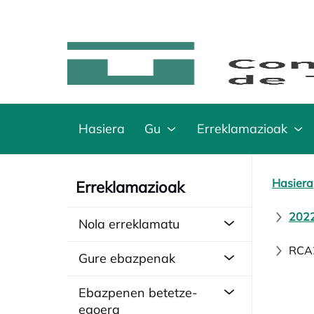
Hasiera
Gu
Erreklamazioak
Hasiera
Erreklamazioak
2022
Nola erreklamatu
RCA2
Gure ebazpenak
Ebazpenen betetze-
egoera