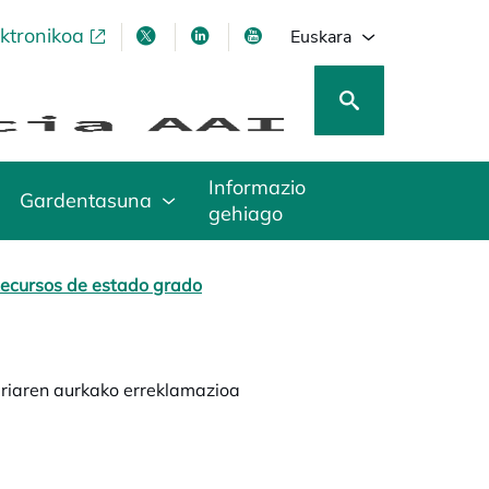
ektronikoa
opens in a new tab
opens in a new tab
opens in a new tab
opens in a new tab
Euskara
Informazio
Gardentasuna
gehiago
ecursos de estado grado
riaren aurkako erreklamazioa