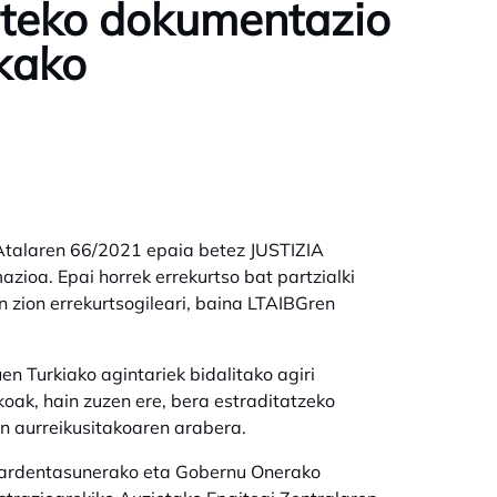
ateko dokumentazio
kako
 Atalaren 66/2021 epaia betez JUSTIZIA
oa. Epai horrek errekurtso bat partzialki
n zion errekurtsogileari, baina LTAIBGren
 Turkiako agintariek bidalitako agiri
oak, hain zuzen ere, bera estraditatzeko
an aurreikusitakoaren arabera.
 Gardentasunerako eta Gobernu Onerako