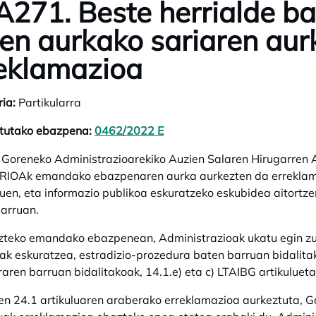
271. Beste herrialde b
en aurkako sariaren aur
eklamazioa
ria:
Partikularra
itutako ebazpena:
0462/2022 E
opens in a new tab
 Goreneko Administrazioarekiko Auzien Salaren Hirugarren
IOAk emandako ebazpenaren aurka aurkezten da erreklamazi
zuen, eta informazio publikoa eskuratzeko eskubidea aitortze
arruan.
teko emandako ebazpenean, Administrazioak ukatu egin zuen
ak eskuratzea, estradizio-prozedura baten barruan bidalitak
aren barruan bidalitakoak, 14.1.e) eta c) LTAIBG artikuluet
en 24.1 artikuluaren araberako erreklamazioa aurkeztuta,