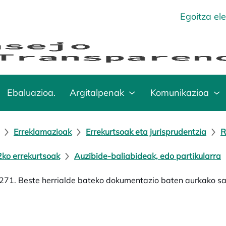
Egoitza el
Ebaluazioa.
Argitalpenak
Komunikazioa
Erreklamazioak
Errekurtsoak eta jurisprudentzia
R
ko errekurtsoak
Auzibide-baliabideak, edo partikularra
71. Beste herrialde bateko dokumentazio baten aurkako sa