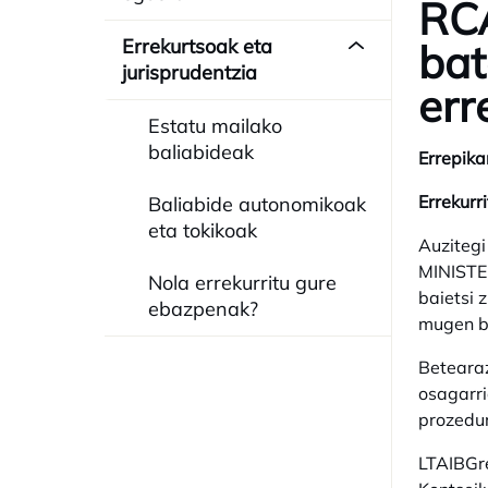
RCA
Errekurtsoak eta
bat
jurisprudentzia
err
Estatu mailako
baliabideak
Errepika
Errekurr
Baliabide autonomikoak
eta tokikoak
Auzitegi
MINISTER
Nola errekurritu gure
baietsi 
ebazpenak?
mugen b
Betearaz
osagarri
prozedur
LTAIBGr