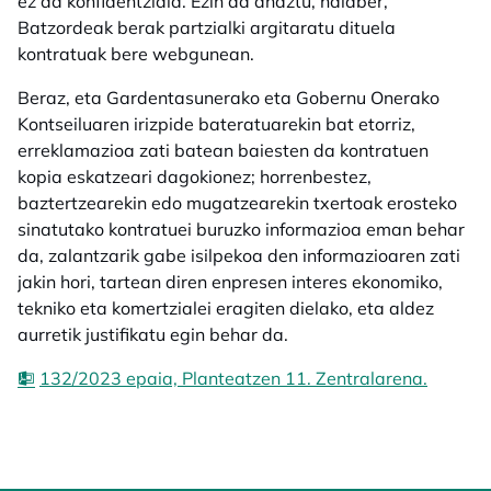
ez da konfidentziala. Ezin da ahaztu, halaber,
Batzordeak berak partzialki argitaratu dituela
kontratuak bere webgunean.
Beraz, eta Gardentasunerako eta Gobernu Onerako
Kontseiluaren irizpide bateratuarekin bat etorriz,
erreklamazioa zati batean baiesten da kontratuen
kopia eskatzeari dagokionez; horrenbestez,
baztertzearekin edo mugatzearekin txertoak erosteko
sinatutako kontratuei buruzko informazioa eman behar
da, zalantzarik gabe isilpekoa den informazioaren zati
jakin hori, tartean diren enpresen interes ekonomiko,
tekniko eta komertzialei eragiten dielako, eta aldez
aurretik justifikatu egin behar da.
132/2023 epaia, Planteatzen 11. Zentralarena.