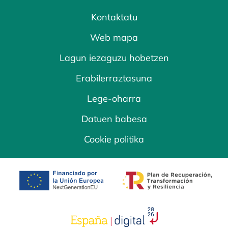
Kontaktatu
Web mapa
Lagun iezaguzu hobetzen
Erabilerraztasuna
Lege-oharra
Datuen babesa
Cookie politika
opens in a new tab
opens in a new 
opens in a new tab