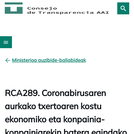
Ministerioa auzibide-baliabideak
RCA289. Coronabirusaren
aurkako txertoaren kostu
ekonomiko eta konpainia-
konpainiarekin batera egindako