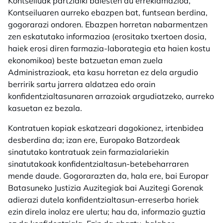
Kontseiluak partzialki baiesten du erreklamazioa,
Kontseiluaren aurreko ebazpen bat, funtsean berdina,
gogorarazi ondoren. Ebazpen horretan nabarmentzen
zen eskatutako informazioa (erositako txertoen dosia,
haiek erosi diren farmazia-laborategia eta haien kostu
ekonomikoa) beste batzuetan eman zuela
Administrazioak, eta kasu horretan ez dela argudio
berririk sartu jarrera aldatzea edo orain
konfidentzialtasunaren arrazoiak argudiatzeko, aurreko
kasuetan ez bezala.
Kontratuen kopiak eskatzeari dagokionez, irtenbidea
desberdina da; izan ere, Europako Batzordeak
sinatutako kontratuak zein farmazialariekin
sinatutakoak konfidentzialtasun-betebeharraren
mende daude. Gogorarazten da, hala ere, bai Europar
Batasuneko Justizia Auzitegiak bai Auzitegi Gorenak
adierazi dutela konfidentzialtasun-erreserba horiek
ezin direla inolaz ere ulertu; hau da, informazio guztia