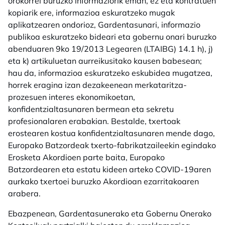
orokorrei buruzko informaziorik eman, ez eta kontratuen
kopiarik ere, informazioa eskuratzeko mugak
aplikatzearen ondorioz, Gardentasunari, informazio
publikoa eskuratzeko bideari eta gobernu onari buruzko
abenduaren 9ko 19/2013 Legearen (LTAIBG) 14.1 h), j)
eta k) artikuluetan aurreikusitako kausen babesean;
hau da, informazioa eskuratzeko eskubidea mugatzea,
horrek eragina izan dezakeenean merkataritza-
prozesuen interes ekonomikoetan,
konfidentzialtasunaren bermean eta sekretu
profesionalaren erabakian. Bestalde, txertoak
erostearen kostua konfidentzialtasunaren mende dago,
Europako Batzordeak txerto-fabrikatzaileekin egindako
Erosketa Akordioen parte baita, Europako
Batzordearen eta estatu kideen arteko COVID-19aren
aurkako txertoei buruzko Akordioan ezarritakoaren
arabera.
Ebazpenean, Gardentasunerako eta Gobernu Onerako