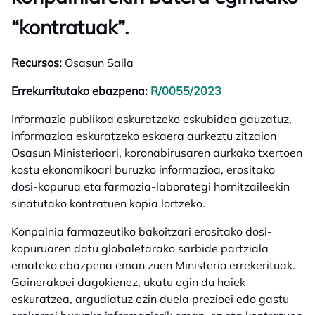
“kontratuak”.
Recursos:
Osasun Saila
Errekurritutako ebazpena:
R/0055/2023
opens in a new t
Informazio publikoa eskuratzeko eskubidea gauzatuz,
informazioa eskuratzeko eskaera aurkeztu zitzaion
Osasun Ministerioari, koronabirusaren aurkako txertoen
kostu ekonomikoari buruzko informazioa, erositako
dosi-kopurua eta farmazia-laborategi hornitzaileekin
sinatutako kontratuen kopia lortzeko.
Konpainia farmazeutiko bakoitzari erositako dosi-
kopuruaren datu globaletarako sarbide partziala
emateko ebazpena eman zuen Ministerio errekerituak.
Gainerakoei dagokienez, ukatu egin du haiek
eskuratzea, argudiatuz ezin duela prezioei edo gastu