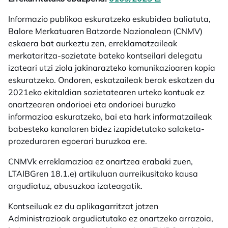
Informazio publikoa eskuratzeko eskubidea baliatuta,
Balore Merkatuaren Batzorde Nazionalean (CNMV)
eskaera bat aurkeztu zen, erreklamatzaileak
merkataritza-sozietate bateko kontseilari delegatu
izateari utzi ziola jakinarazteko komunikazioaren kopia
eskuratzeko. Ondoren, eskatzaileak berak eskatzen du
2021eko ekitaldian sozietatearen urteko kontuak ez
onartzearen ondorioei eta ondorioei buruzko
informazioa eskuratzeko, bai eta hark informatzaileak
babesteko kanalaren bidez izapidetutako salaketa-
prozeduraren egoerari buruzkoa ere.
CNMVk erreklamazioa ez onartzea erabaki zuen,
LTAIBGren 18.1.e) artikuluan aurreikusitako kausa
argudiatuz, abusuzkoa izateagatik.
Kontseiluak ez du aplikagarritzat jotzen
Administrazioak argudiatutako ez onartzeko arrazoia,