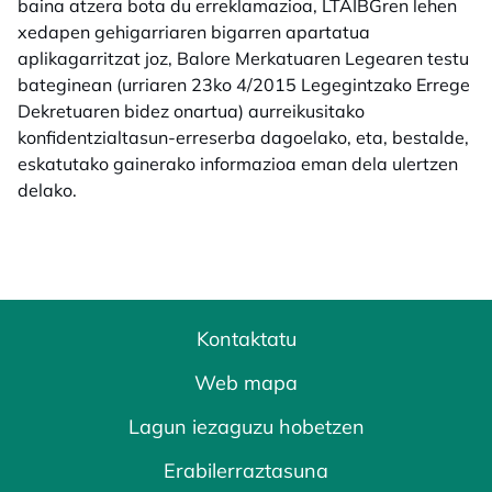
baina atzera bota du erreklamazioa, LTAIBGren lehen
xedapen gehigarriaren bigarren apartatua
aplikagarritzat joz, Balore Merkatuaren Legearen testu
bateginean (urriaren 23ko 4/2015 Legegintzako Errege
Dekretuaren bidez onartua) aurreikusitako
konfidentzialtasun-erreserba dagoelako, eta, bestalde,
eskatutako gainerako informazioa eman dela ulertzen
delako.
Kontaktatu
Web mapa
Lagun iezaguzu hobetzen
Erabilerraztasuna