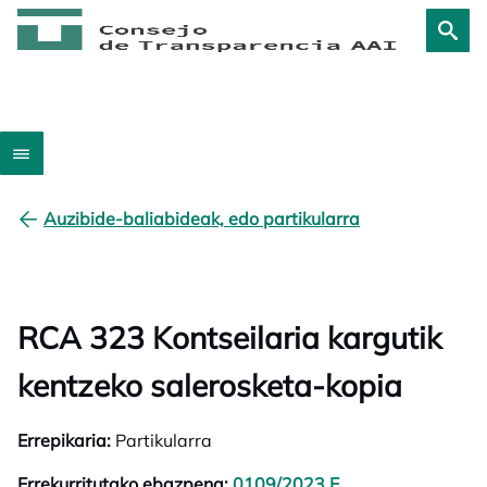
Auzibide-baliabideak, edo partikularra
RCA 323 Kontseilaria kargutik
kentzeko salerosketa-kopia
Errepikaria:
Partikularra
Errekurritutako ebazpena:
0109/2023 E.
opens in a new t