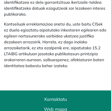
identifikatzea ez dela garrantzitsua ikertzaile-taldea
identifikatzeko datuak ezagutzeak sor lezakeen interes
publikorako.
Kontseiluak erreklamazioa onetsi du, uste baitu CISek
ez duela egiaztatu aipatutako inkestaren egilearen edo
egileen nortasunerako sarbidea ukatzea justifika
dezakeen arrazoirik. Horrela, ez dago inolako
arrazoiketarik, ez eta azalpenik ere, aipatutako 15.2
LTAIBG artikuluan jasotako publikotasun-printzipio
orokorraren aurrean, salbuespenez, afektaturen baten
identitatea babestu behar izateko.
Kontaktatu
Web mapa