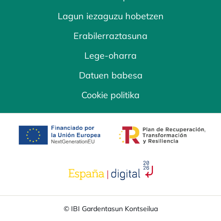
Lagun iezaguzu hobetzen
Erabilerraztasuna
Lege-oharra
Datuen babesa
Cookie politika
opens in a new tab
opens in a new 
opens in a new tab
© IBI Gardentasun Kontseilua