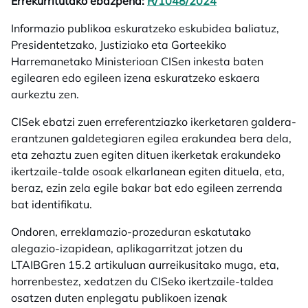
Errekurritutako ebazpena:
R/1048/2024
opens in a new t
Informazio publikoa eskuratzeko eskubidea baliatuz,
Presidentetzako, Justiziako eta Gorteekiko
Harremanetako Ministerioan CISen inkesta baten
egilearen edo egileen izena eskuratzeko eskaera
aurkeztu zen.
CISek ebatzi zuen erreferentziazko ikerketaren galdera-
erantzunen galdetegiaren egilea erakundea bera dela,
eta zehaztu zuen egiten dituen ikerketak erakundeko
ikertzaile-talde osoak elkarlanean egiten dituela, eta,
beraz, ezin zela egile bakar bat edo egileen zerrenda
bat identifikatu.
Ondoren, erreklamazio-prozeduran eskatutako
alegazio-izapidean, aplikagarritzat jotzen du
LTAIBGren 15.2 artikuluan aurreikusitako muga, eta,
horrenbestez, xedatzen du CISeko ikertzaile-taldea
osatzen duten enplegatu publikoen izenak