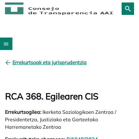
Errekurtsoak eta jurisprudentzia
RCA 368. Egilearen CIS
Errekurtsogilea:
Ikerketa Soziologikoen Zentroa /
Presidentetza, Justiziako eta Gorteetako
Harremanetako Zentroa