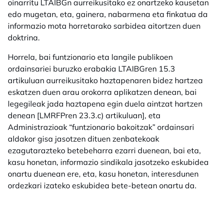
oinarritu LTAIBGn aurreikusitako ez onartzeko kausetan
edo mugetan, eta, gainera, nabarmena eta finkatua da
informazio mota horretarako sarbidea aitortzen duen
doktrina.
Horrela, bai funtzionario eta langile publikoen
ordainsariei buruzko erabakia LTAIBGren 15.3
artikuluan aurreikusitako haztapenaren bidez hartzea
eskatzen duen arau orokorra aplikatzen denean, bai
legegileak jada haztapena egin duela aintzat hartzen
denean [LMRFPren 23.3.c) artikuluan], eta
Administrazioak “funtzionario bakoitzak” ordainsari
aldakor gisa jasotzen dituen zenbatekoak
ezagutarazteko betebeharra ezarri duenean, bai eta,
kasu honetan, informazio sindikala jasotzeko eskubidea
onartu duenean ere, eta, kasu honetan, interesdunen
ordezkari izateko eskubidea bete-betean onartu da.