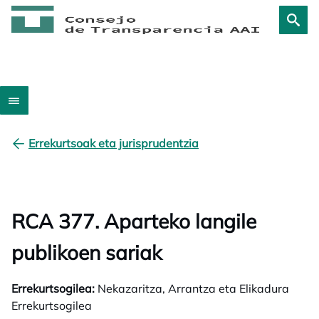
Errekurtsoak eta jurisprudentzia
RCA 377. Aparteko langile
publikoen sariak
Errekurtsogilea:
Nekazaritza, Arrantza eta Elikadura
Errekurtsogilea