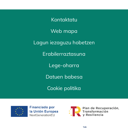
Kontaktatu
Web mapa
Lagun iezaguzu hobetzen
Erabilerraztasuna
Lege-oharra
Datuen babesa
Cookie politika
opens in a new tab
opens in a new 