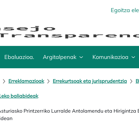
Egoitza el
Ebaluazioa.
Argitalpenak
Komunikazioa
Erreklamazioak
Errekurtsoak eta jurisprudentzia
B
eko baliabideak
Asturiasko Printzerriko Lurralde Antolamendu eta Hirigintz
idean