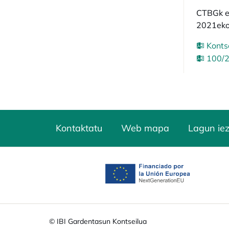
CTBGk em
2021eko 
Konts
100/2
Kontaktatu
Web mapa
Lagun ie
opens in a new tab
© IBI Gardentasun Kontseilua