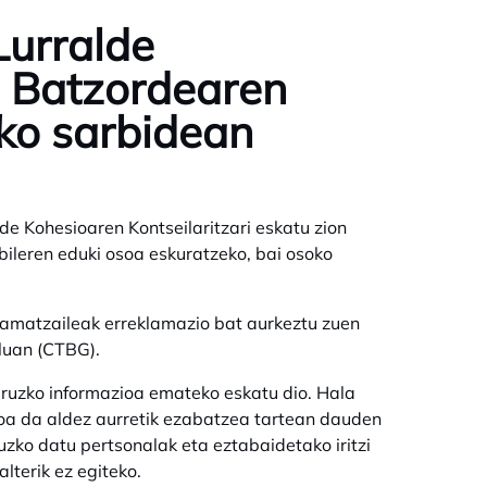
Lurralde
a Batzordearen
ko sarbidean
de Kohesioaren Kontseilaritzari eskatu zion
ileren eduki osoa eskuratzeko, bai osoko
amatzaileak erreklamazio bat aurkeztu zuen
luan (CTBG).
uruzko informazioa emateko eskatu dio. Hala
koa da aldez aurretik ezabatzea tartean dauden
zko datu pertsonalak eta eztabaidetako iritzi
lterik ez egiteko.