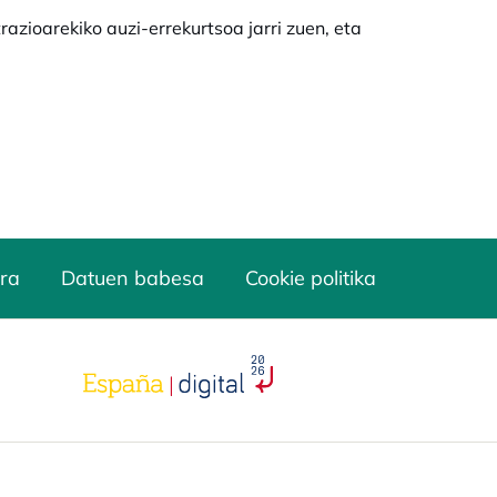
ioarekiko auzi-errekurtsoa jarri zuen, eta
ra
Datuen babesa
Cookie politika
opens in a new tab