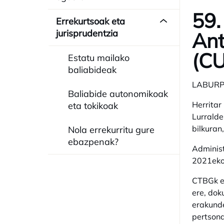
59.
Errekurtsoak eta
jurisprudentzia
Ant
(CU
Estatu mailako
baliabideak
LABUR
Baliabide autonomikoak
Herritar
eta tokikoak
Lurralde
bilkuran
Nola errekurritu gure
ebazpenak?
Administ
2021eko
CTBGk er
ere, dok
erakunde
pertsona