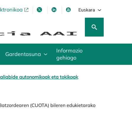
ektronikoa
opens in a new tab
opens in a new tab
opens in a new tab
opens in a new tab
Euskara
Informazio
Gardentasuna
gehiago
aliabide autonomikoak eta tokikoak
a Batzordearen (CUOTA) bileren edukietarako