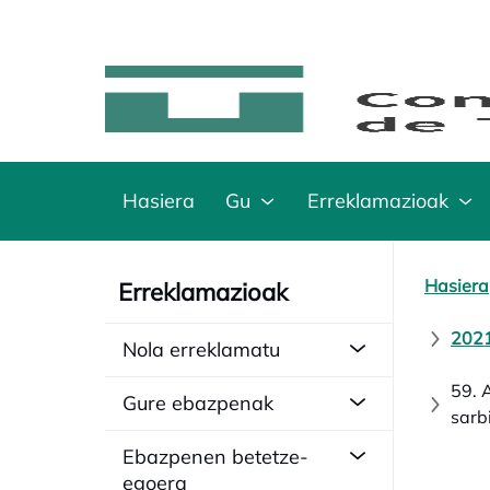
Hasiera
Gu
Erreklamazioak
Hasiera
Erreklamazioak
2021
Nola erreklamatu
59. 
Gure ebazpenak
sarb
Ebazpenen betetze-
egoera