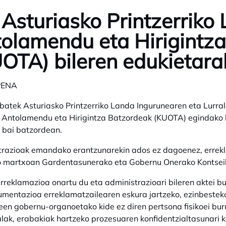
 Asturiasko Printzerriko 
olamendu eta Hirigintz
OTA) bileren edukietara
PENA
 batek Asturiasko Printzerriko Landa Ingurunearen eta Lurral
 Antolamendu eta Hirigintza Batzordeak (KUOTA) egindako b
, bai batzordean.
razioak emandako erantzunarekin ados ez dagoenez, errekl
 martxoan Gardentasunerako eta Gobernu Onerako Kontsei
reklamazioa onartu du eta administrazioari bileren aktei b
umentazioa erreklamatzailearen eskura jartzeko, ezinbeste
en gobernu-organoetako kide ez diren pertsona fisikoei buru
lak, erabakiak hartzeko prozesuaren konfidentzialtasunari ka