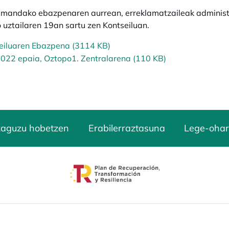
andako ebazpenaren aurrean, erreklamatzaileak administraz
uztailaren 19an sartu zen Kontseiluan.
eiluaren Ebazpena (3114 KB)
022 epaia, Oztopo1. Zentralarena (110 KB)
zaguzu hobetzen
Erabilerraztasuna
Lege-ohar
opens in a new tab