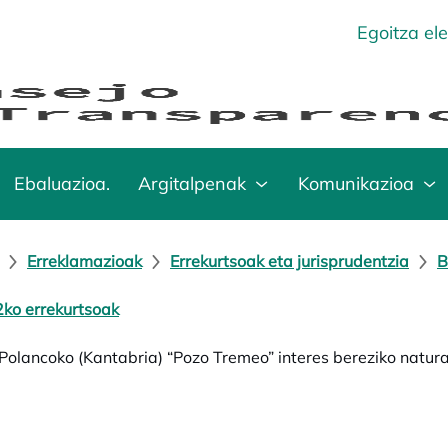
Egoitza el
Ebaluazioa.
Argitalpenak
Komunikazioa
Erreklamazioak
Errekurtsoak eta jurisprudentzia
B
ko errekurtsoak
 Polancoko (Kantabria) “Pozo Tremeo” interes bereziko natur