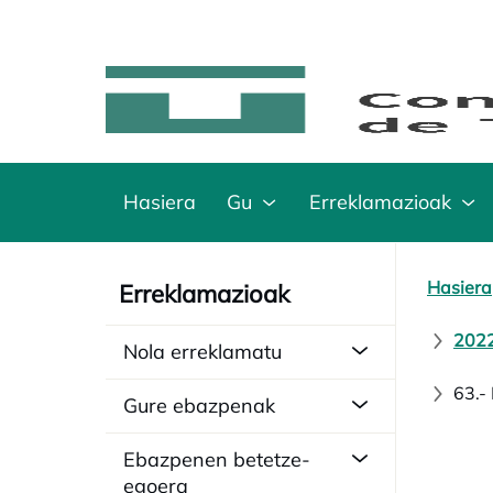
Hasiera
Gu
Erreklamazioak
Hasiera
Erreklamazioak
2022
Nola erreklamatu
63.-
Gure ebazpenak
Ebazpenen betetze-
egoera