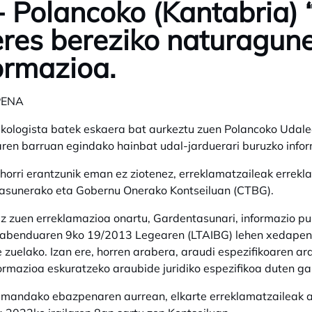
- Polancoko (Kantabria)
eres bereziko naturagun
ormazioa.
PENA
ekologista batek eskaera bat aurkeztu zuen Polancoko Udale
ren barruan egindako hainbat udal-jarduerari buruzko info
horri erantzunik eman ez ziotenez, erreklamatzaileak errek
asunerako eta Gobernu Onerako Kontseiluan (CTBG).
 zuen erreklamazioa onartu, Gardentasunari, informazio pub
abenduaren 9ko 19/2013 Legearen (LTAIBG) lehen xedapen g
e zuelako. Izan ere, horren arabera, araudi espezifikoaren ar
formazioa eskuratzeko araubide juridiko espezifikoa duten ga
andako ebazpenaren aurrean, elkarte erreklamatzaileak adm