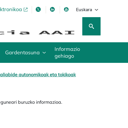
ektronikoa
opens in a new tab
opens in a new tab
opens in a new tab
opens in a new tab
Euskara
Informazio
Gardentasuna
gehiago
aliabide autonomikoak eta tokikoak
aguneari buruzko informazioa.