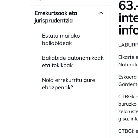
63.
Errekurtsoak eta
int
jurisprudentzia
inf
Estatu mailako
baliabideak
LABUR
Elkarte 
Baliabide autonomikoak
Naturala
eta tokikoak
Eskaera 
Nola errekurritu gure
Gardent
ebazpenak?
CTBGk ez
buruzko 
zela ust
gisa, in
CTBGk em