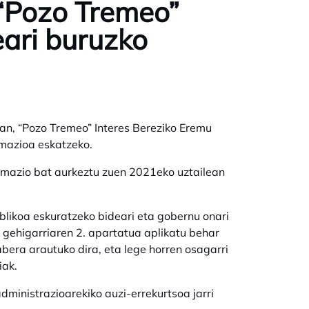
 “Pozo Tremeo”
eari buruzko
an, “Pozo Tremeo” Interes Bereziko Eremu
rmazioa eskatzeko.
lamazio bat aurkeztu zuen 2021eko uztailean
likoa eskuratzeko bideari eta gobernu onari
ehigarriaren 2. apartatua aplikatu behar
abera arautuko dira, eta lege horren osagarri
iak.
inistrazioarekiko auzi-errekurtsoa jarri