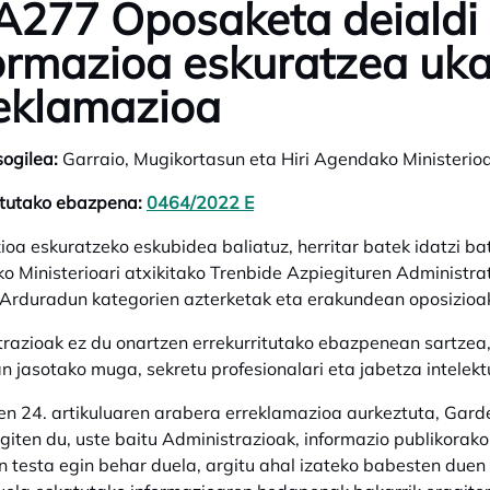
277 Oposaketa deialdi 
ormazioa eskuratzea uk
eklamazioa
sogilea:
Garraio, Mugikortasun eta Hiri Agendako Ministerioa
itutako ebazpena:
0464/2022 E
opens in a new tab
ioa eskuratzeko eskubidea baliatuz, herritar batek idatzi ba
 Ministerioari atxikitako Trenbide Azpiegituren Administratz
Arduradun kategorien azterketak eta erakundean oposizioak 
razioak ez du onartzen errekurritutako ebazpenean sartzea, 
an jasotako muga, sekretu profesionalari eta jabetza intelekt
n 24. artikuluaren arabera erreklamazioa aurkeztuta, Gar
egiten du, uste baitu Administrazioak, informazio publikorako
n testa egin behar duela, argitu ahal izateko babesten duen 