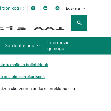
ektronikoa
opens in a new tab
opens in a new tab
opens in a new tab
opens in a new tab
Euskara
Informazio
Gardentasuna
gehiago
statu mailako baliabideak
iko auzibide-errekurtsoak
atzea ukatzearen aurkako erreklamazioa