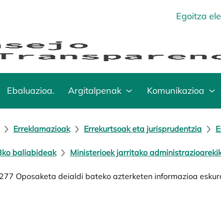
Egoitza el
Ebaluazioa.
Argitalpenak
Komunikazioa
Erreklamazioak
Errekurtsoak eta jurisprudentzia
E
ko baliabideak
Ministerioek jarritako administrazioarek
77 Oposaketa deialdi bateko azterketen informazioa eskur