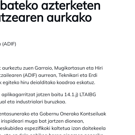
bateko azterketen
atzearen aurkako
 (ADIF)
t aurkeztu zuen Garraio, Mugikortasun eta Hiri
ailearen (ADIF) aurrean, Teknikari eta Erdi
egiteko hiru deialditako koadroa eskatuz.
aplikagarritzat jotzen baitu 14.1.j) LTAIBG
ual eta industrialari buruzkoa.
dentasunerako eta Gobernu Onerako Kontseiluak
 irispideari muga bat jartzen dionean,
eskubidea espezifikoki kaltetua izan daitekeela