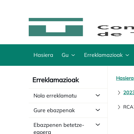
Hasiera
Gu
Erreklamazioak
Hasiera
Erreklamazioak
2023
Nola erreklamatu
RCA2
Gure ebazpenak
Ebazpenen betetze-
egoera