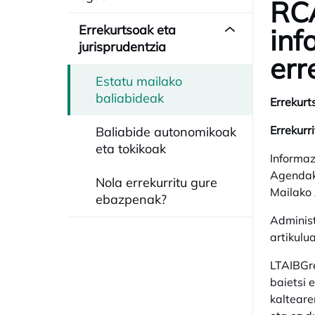
RCA
Errekurtsoak eta
inf
jurisprudentzia
err
Estatu mailako
baliabideak
Errekurt
Errekurr
Baliabide autonomikoak
eta tokikoak
Informaz
Agendako
Nola errekurritu gure
Mailako 
ebazpenak?
Administ
artikulu
LTAIBGre
baietsi 
kalteare