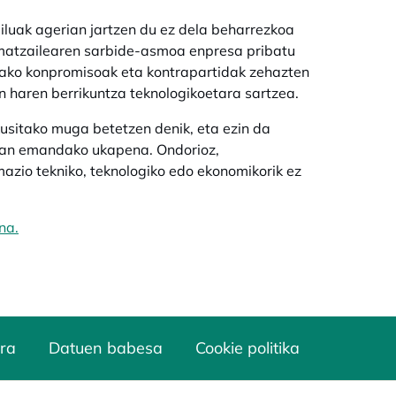
eiluak agerian jartzen du ez dela beharrezkoa
amatzailearen sarbide-asmoa enpresa pribatu
tako konpromisoak eta kontrapartidak zehazten
n haren berrikuntza teknologikoetara sartzea.
kusitako muga betetzen denik, eta ezin da
ean emandako ukapena. Ondorioz,
azio tekniko, teknologiko edo ekonomikorik ez
na.
ra
Datuen babesa
Cookie politika