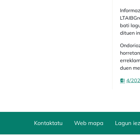
Informaz
LTAIBGre
bati lag
dituen i
Ondorioz
horreta
erreklam
duen me
4/202
Kontaktatu
Web mapa
Lagun ie