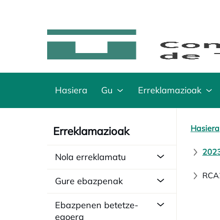
Hasiera
Gu
Erreklamazioak
Hasiera
Erreklamazioak
2023
Nola erreklamatu
RCA2
Gure ebazpenak
Ebazpenen betetze-
egoera