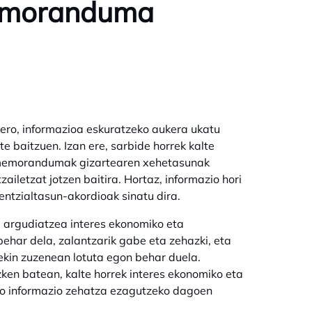
memoranduma
gero, informazioa eskuratzeko aukera ukatu
e baitzuen. Izan ere, sarbide horrek kalte
e, memorandumak gizartearen xehetasunak
ailetzat jotzen baitira. Hortaz, informazio hori
entzialtasun-akordioak sinatu dira.
a argudiatzea interes ekonomiko eta
n behar dela, zalantzarik gabe eta zehazki, eta
ekin zuzenean lotuta egon behar duela.
ken batean, kalte horrek interes ekonomiko eta
ko informazio zehatza ezagutzeko dagoen