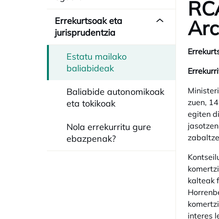
RC
Errekurtsoak eta
Arc
jurisprudentzia
Errekurt
Estatu mailako
baliabideak
Errekurr
Minister
Baliabide autonomikoak
zuen, 14
eta tokikoak
egiten d
jasotzen
Nola errekurritu gure
zabaltze
ebazpenak?
Kontseil
komertzi
kalteak 
Horrenbe
komertzi
interes 