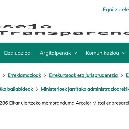
Egoitza el
Ebaluazioa.
Argitalpenak
Komunikazioa
Erreklamazioak
Errekurtsoak eta jurisprudentzia
E
ko baliabideak
Ministerioek jarritako administrazioarek
86 Elkar ulertzeko memoranduma Arcelor Mittal enpresare