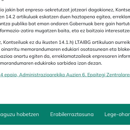
io jakin bat enpresa-sekretutzat jotzeari dagokionez, Konts
n 14.2 artikuluak eskatzen duen haztapena egitea, errekl
untza publiko bat eman ondoren Gobernuak bere gain hartu
nformazio-zatira mugatzen baita, eta ez baitzaio interesatze
, Kontseiluak ez du ikusten 14.1.h) LTAIBG artikuluan aurrei
n oinarritu memorandumaren edukiari osotasunean eta blok
azioa onartu egiten da, erreklamatzaileak enpresaren inform
morandumaren edukirako sarbidea izan dezan.
4 epaia, Administrazioarekiko Auzien 6. Epaitegi Zentralare
zaguzu hobetzen
Erabilerraztasuna
Lege-ohar