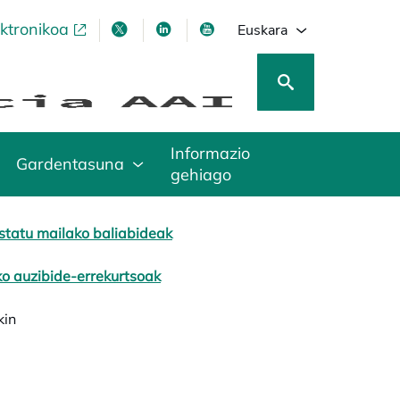
ektronikoa
opens in a new tab
opens in a new tab
opens in a new tab
opens in a new tab
Euskara
Informazio
Gardentasuna
gehiago
statu mailako baliabideak
iko auzibide-errekurtsoak
kin