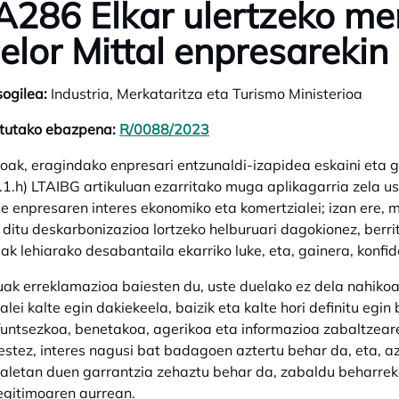
A286 Elkar ulertzeko 
elor Mittal enpresarekin
sogilea:
Industria, Merkataritza eta Turismo Ministerioa
itutako ebazpena:
R/0088/2023
opens in a new tab
ioak, eragindako enpresari entzunaldi-izapidea eskaini eta 
.1.h) LTAIBG artikuluan ezarritako muga aplikagarria zela ust
ie enpresaren interes ekonomiko eta komertzialei; izan er
 ditu deskarbonizazioa lortzeko helburuari dagokionez, berritz
ak lehiarako desabantaila ekarriko luke, eta, gainera, konfid
uak erreklamazioa baiesten du, uste duelako ez dela nahiko
alei kalte egin dakiekeela, baizik eta kalte hori definitu egi
funtsezkoa, benetakoa, agerikoa eta informazioa zabaltzear
stez, interes nagusi bat badagoen aztertu behar da, eta, az
aletan duen garrantzia zehaztu behar da, zabaldu beharre
legitimoaren aurrean.