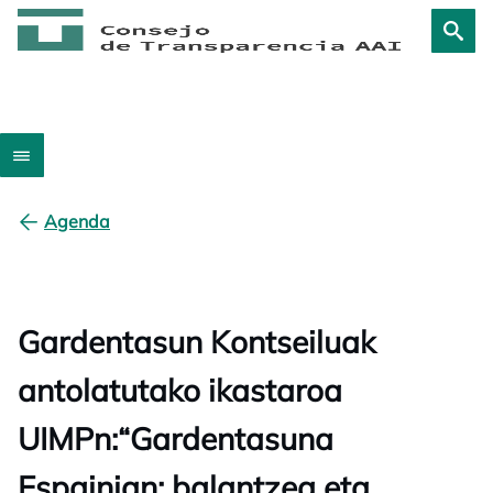
Agenda
Gardentasun Kontseiluak
antolatutako ikastaroa
UIMPn:“Gardentasuna
Espainian: balantzea eta