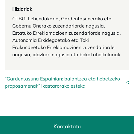
Hizlariak
CTBG: Lehendakaria, Gardentasunerako eta
Gobernu Onerako zuzendariorde nagusia,
Estatuko Erreklamazioen zuzendariorde nagusia,
Autonomia Erkidegoetako eta Toki
Erakundeetako Erreklamazioen zuzendariorde
nagusia, idazkari nagusia eta bokal aholkulariak
“Gardentasuna Espainian: balantzea eta hobetzeko
proposamenak” ikastarorako esteka
Kontaktatu