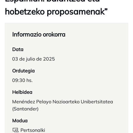
hobetzeko proposamenak”
Informazio orokorra
Data
03 de julio de 2025
Ordutegia
09:30 hs.
Helbidea
Menéndez Pelayo Nazioarteko Unibertsitatea
(Santander)
Modua
Pertsonalki