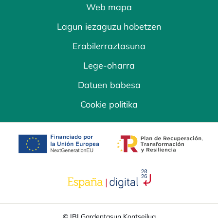
Web mapa
Lagun iezaguzu hobetzen
Erabilerraztasuna
Lege-oharra
Datuen babesa
Cookie politika
opens in a new tab
opens in a new 
opens in a new tab
© IBI Gardentasun Kontseilua