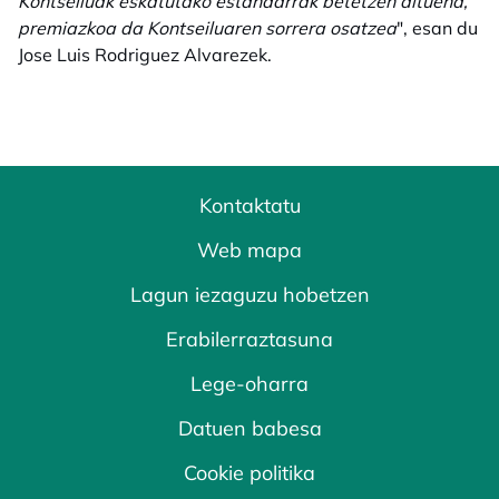
Kontseiluak eskatutako estandarrak betetzen dituena,
premiazkoa da Kontseiluaren sorrera osatzea
", esan du
Jose Luis Rodriguez Alvarezek.
Kontaktatu
Web mapa
Lagun iezaguzu hobetzen
Erabilerraztasuna
Lege-oharra
Datuen babesa
Cookie politika