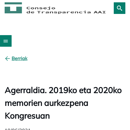
Berriak
Agerraldia. 2019ko eta 2020ko
memorien aurkezpena
Kongresuan