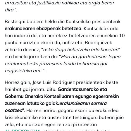
arrazoitua eta justifikazio nahikoa eta argia behar
dira.
”.
Beste gai bati ere heldu dio Kontseiluko presidenteak:
erakundearen ebazpenak betetzea
. Kontseiluak arlo
hori indartu du, eta horrek ez-betetzearen ehunekoa 10
puntu murriztea ekarri du, nahiz eta, Rodríguezek
zehaztu duenez, “
asko dago hobetzeko arlo honetan
”
eta honela jarraitzen du: “
Hori da gardentasun-legea
erreformatzeko prozesuan landu beharreko gai
nagusietako bat.
“.
Horrez gain, Jose Luis Rodriguez presidenteak beste
hainbat gai jorratu ditu.
Gardentasunerako eta
Gobernu Onerako Kontseiluaren egungo egoerarekin
zuzenean lotutako gaiak.
erakundearen sorrera
osatzea
”
. Horren harira, gogora ekarri du erakundea
krisi ekonomiko eta austeritate testuinguru batean jaio
zela, eta martxan egon zen zazpi urteetan