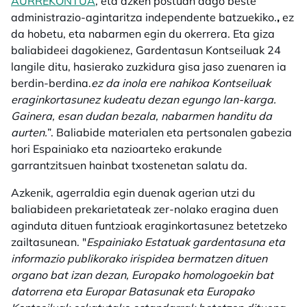
AURREKONTUA
, eta azken postuan dago beste
administrazio-agintaritza independente batzuekiko.
,
ez
da hobetu, eta nabarmen egin du okerrera. Eta giza
baliabideei dagokienez, Gardentasun Kontseiluak 24
langile ditu, hasierako zuzkidura gisa jaso zuenaren ia
berdin-berdina.
ez da inola ere nahikoa Kontseiluak
eraginkortasunez kudeatu dezan egungo lan-karga.
Gainera, esan dudan bezala, nabarmen handitu da
aurten.
”. Baliabide materialen eta pertsonalen gabezia
hori Espainiako eta nazioarteko erakunde
garrantzitsuen hainbat txostenetan salatu da.
Azkenik, agerraldia egin duenak agerian utzi du
baliabideen prekarietateak zer-nolako eragina duen
aginduta dituen funtzioak eraginkortasunez betetzeko
zailtasunean. "
Espainiako Estatuak gardentasuna eta
informazio publikorako irispidea bermatzen dituen
organo bat izan dezan, Europako homologoekin bat
datorrena eta Europar Batasunak eta Europako