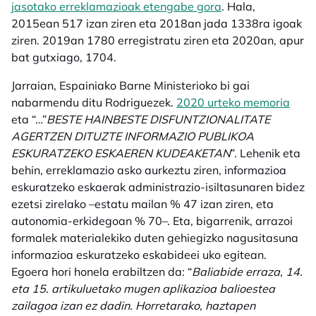
jasotako erreklamazioak etengabe gora
. Hala,
2015ean 517 izan ziren eta 2018an jada 1338ra igoak
ziren. 2019an 1780 erregistratu ziren eta 2020an, apur
bat gutxiago, 1704.
Jarraian, Espainiako Barne Ministerioko bi gai
nabarmendu ditu Rodriguezek.
2020 urteko memoria
eta “…”
BESTE HAINBESTE DISFUNTZIONALITATE
AGERTZEN DITUZTE INFORMAZIO PUBLIKOA
ESKURATZEKO ESKAEREN KUDEAKETAN
”. Lehenik eta
behin, erreklamazio asko aurkeztu ziren, informazioa
eskuratzeko eskaerak administrazio-isiltasunaren bidez
ezetsi zirelako –estatu mailan % 47 izan ziren, eta
autonomia-erkidegoan % 70–. Eta, bigarrenik, arrazoi
formalek materialekiko duten gehiegizko nagusitasuna
informazioa eskuratzeko eskabideei uko egitean.
Egoera hori honela erabiltzen da: “
Baliabide erraza, 14.
eta 15. artikuluetako mugen aplikazioa balioestea
zailagoa izan ez dadin. Horretarako, haztapen