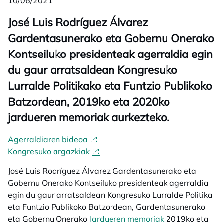
10/06/2021
José Luis Rodríguez Álvarez
Gardentasunerako eta Gobernu Onerako
Kontseiluko presidenteak agerraldia egin
du gaur arratsaldean Kongresuko
Lurralde Politikako eta Funtzio Publikoko
Batzordean, 2019ko eta 2020ko
jardueren memoriak aurkezteko.
Agerraldiaren bideoa
Kongresuko argazkiak
José Luis Rodríguez Álvarez Gardentasunerako eta
Gobernu Onerako Kontseiluko presidenteak agerraldia
egin du gaur arratsaldean Kongresuko Lurralde Politika
eta Funtzio Publikoko Batzordean, Gardentasunerako
eta Gobernu Onerako
Jardueren memoriak
2019ko eta