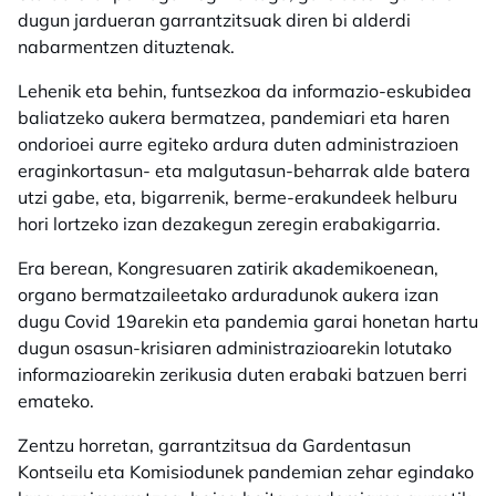
dugun jardueran garrantzitsuak diren bi alderdi
nabarmentzen dituztenak.
Lehenik eta behin, funtsezkoa da informazio-eskubidea
baliatzeko aukera bermatzea, pandemiari eta haren
ondorioei aurre egiteko ardura duten administrazioen
eraginkortasun- eta malgutasun-beharrak alde batera
utzi gabe, eta, bigarrenik, berme-erakundeek helburu
hori lortzeko izan dezakegun zeregin erabakigarria.
Era berean, Kongresuaren zatirik akademikoenean,
organo bermatzaileetako arduradunok aukera izan
dugu Covid 19arekin eta pandemia garai honetan hartu
dugun osasun-krisiaren administrazioarekin lotutako
informazioarekin zerikusia duten erabaki batzuen berri
emateko.
Zentzu horretan, garrantzitsua da Gardentasun
Kontseilu eta Komisiodunek pandemian zehar egindako