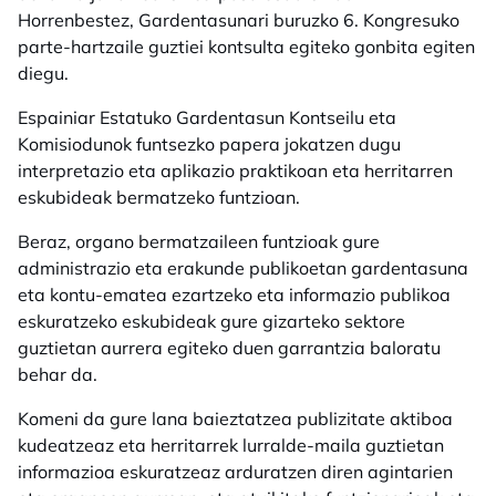
Horrenbestez, Gardentasunari buruzko 6. Kongresuko
parte-hartzaile guztiei kontsulta egiteko gonbita egiten
diegu.
Espainiar Estatuko Gardentasun Kontseilu eta
Komisiodunok funtsezko papera jokatzen dugu
interpretazio eta aplikazio praktikoan eta herritarren
eskubideak bermatzeko funtzioan.
Beraz, organo bermatzaileen funtzioak gure
administrazio eta erakunde publikoetan gardentasuna
eta kontu-ematea ezartzeko eta informazio publikoa
eskuratzeko eskubideak gure gizarteko sektore
guztietan aurrera egiteko duen garrantzia baloratu
behar da.
Komeni da gure lana baieztatzea publizitate aktiboa
kudeatzeaz eta herritarrek lurralde-maila guztietan
informazioa eskuratzeaz arduratzen diren agintarien