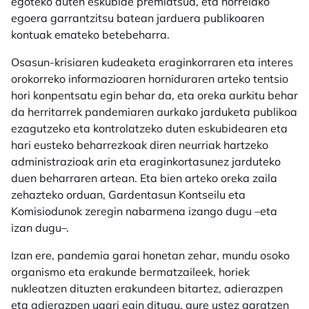
egoteko duten eskubide premiatsua, eta horrelako
egoera garrantzitsu batean jarduera publikoaren
kontuak emateko betebeharra.
Osasun-krisiaren kudeaketa eraginkorraren eta interes
orokorreko informazioaren horniduraren arteko tentsio
hori konpentsatu egin behar da, eta oreka aurkitu behar
da herritarrek pandemiaren aurkako jarduketa publikoa
ezagutzeko eta kontrolatzeko duten eskubidearen eta
hari eusteko beharrezkoak diren neurriak hartzeko
administrazioak arin eta eraginkortasunez jarduteko
duen beharraren artean. Eta bien arteko oreka zaila
zehazteko orduan, Gardentasun Kontseilu eta
Komisiodunok zeregin nabarmena izango dugu –eta
izan dugu–.
Izan ere, pandemia garai honetan zehar, mundu osoko
organismo eta erakunde bermatzaileek, horiek
nukleatzen dituzten erakundeen bitartez, adierazpen
eta adierazpen ugari egin ditugu, gure ustez garatzen