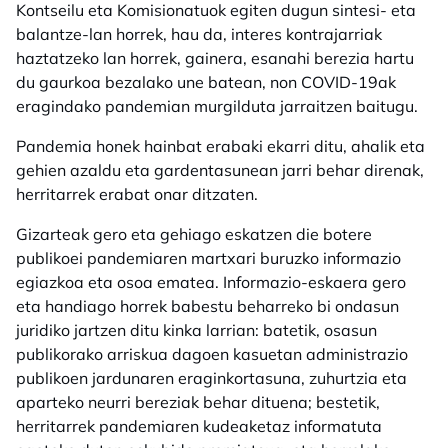
Kontseilu eta Komisionatuok egiten dugun sintesi- eta
balantze-lan horrek, hau da, interes kontrajarriak
haztatzeko lan horrek, gainera, esanahi berezia hartu
du gaurkoa bezalako une batean, non COVID-19ak
eragindako pandemian murgilduta jarraitzen baitugu.
Pandemia honek hainbat erabaki ekarri ditu, ahalik eta
gehien azaldu eta gardentasunean jarri behar direnak,
herritarrek erabat onar ditzaten.
Gizarteak gero eta gehiago eskatzen die botere
publikoei pandemiaren martxari buruzko informazio
egiazkoa eta osoa ematea. Informazio-eskaera gero
eta handiago horrek babestu beharreko bi ondasun
juridiko jartzen ditu kinka larrian: batetik, osasun
publikorako arriskua dagoen kasuetan administrazio
publikoen jardunaren eraginkortasuna, zuhurtzia eta
aparteko neurri bereziak behar dituena; bestetik,
herritarrek pandemiaren kudeaketaz informatuta