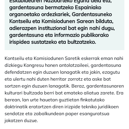
Eskubidearen Nazioarteko Eguna dela eta,
gardentasuna bermatzeko Espainiako
organoetako ordezkariek, Gardentasuneko
Kontseilu eta Komisiodunen Sarean bilduta,
adierazpen instituzional bat egin nahi dugu,
gardentasuna eta informazio publikorako
irispidea sustatzeko eta bultzatzeko.
Kontseilu eta Komisiodunen Saretik eskerrak eman nahi
dizkiegu Kongresu honen antolatzaileei, gardentasuna
defendatzen egin duzuen lanagatik eta jakin, ezagutu
eta ulertu nahi duten herritar zorrotz eta aske bat
sortzen egin duzuen lanagatik. Beraz, gardentasunaren
kulturari bultzada berri bat emateko aliatua zarete. Era
berean, lan urte hauetan guztietan finkatutako
doktrinatik eratortzen diren irizpide tekniko juridikoen
sendotze eta zabalkundean paper esanguratsua
jokatzen duzue.