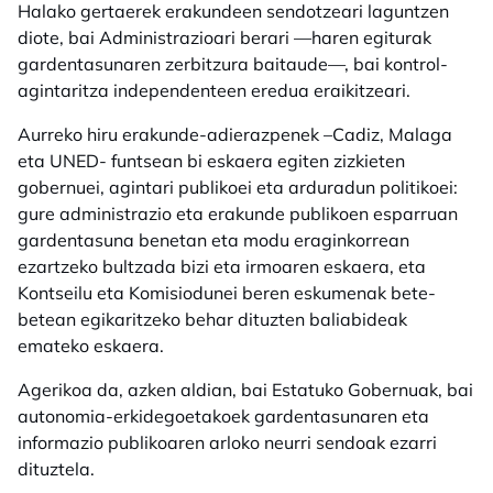
Halako gertaerek erakundeen sendotzeari laguntzen
diote, bai Administrazioari berari —haren egiturak
gardentasunaren zerbitzura baitaude—, bai kontrol-
agintaritza independenteen eredua eraikitzeari.
Aurreko hiru erakunde-adierazpenek –Cadiz, Malaga
eta UNED- funtsean bi eskaera egiten zizkieten
gobernuei, agintari publikoei eta arduradun politikoei:
gure administrazio eta erakunde publikoen esparruan
gardentasuna benetan eta modu eraginkorrean
ezartzeko bultzada bizi eta irmoaren eskaera, eta
Kontseilu eta Komisiodunei beren eskumenak bete-
betean egikaritzeko behar dituzten baliabideak
emateko eskaera.
Agerikoa da, azken aldian, bai Estatuko Gobernuak, bai
autonomia-erkidegoetakoek gardentasunaren eta
informazio publikoaren arloko neurri sendoak ezarri
dituztela.