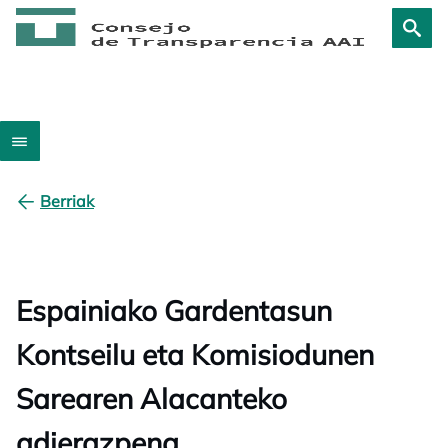
Berriak
Espainiako Gardentasun
Kontseilu eta Komisiodunen
Sarearen Alacanteko
adierazpena