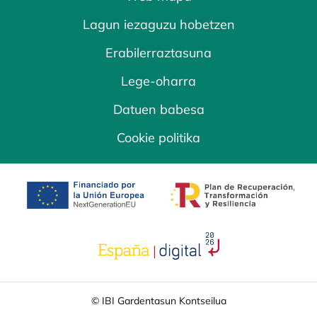
Lagun iezaguzu hobetzen
Erabilerraztasuna
Lege-oharra
Datuen babesa
Cookie politika
opens in a new tab
opens in a new 
opens in a new tab
© IBI Gardentasun Kontseilua