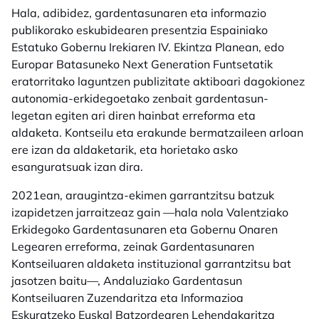
Hala, adibidez, gardentasunaren eta informazio
publikorako eskubidearen presentzia Espainiako
Estatuko Gobernu Irekiaren IV. Ekintza Planean, edo
Europar Batasuneko Next Generation Funtsetatik
eratorritako laguntzen publizitate aktiboari dagokionez
autonomia-erkidegoetako zenbait gardentasun-
legetan egiten ari diren hainbat erreforma eta
aldaketa. Kontseilu eta erakunde bermatzaileen arloan
ere izan da aldaketarik, eta horietako asko
esanguratsuak izan dira.
2021ean, araugintza-ekimen garrantzitsu batzuk
izapidetzen jarraitzeaz gain —hala nola Valentziako
Erkidegoko Gardentasunaren eta Gobernu Onaren
Legearen erreforma, zeinak Gardentasunaren
Kontseiluaren aldaketa instituzional garrantzitsu bat
jasotzen baitu—, Andaluziako Gardentasun
Kontseiluaren Zuzendaritza eta Informazioa
Eskuratzeko Euskal Batzordearen Lehendakaritza