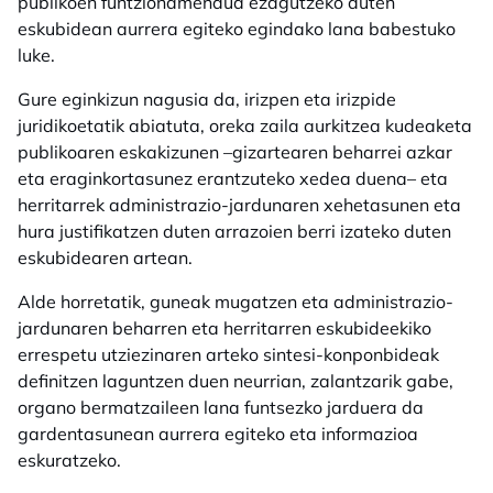
publikoen funtzionamendua ezagutzeko duten
eskubidean aurrera egiteko egindako lana babestuko
luke.
Gure eginkizun nagusia da, irizpen eta irizpide
juridikoetatik abiatuta, oreka zaila aurkitzea kudeaketa
publikoaren eskakizunen –gizartearen beharrei azkar
eta eraginkortasunez erantzuteko xedea duena– eta
herritarrek administrazio-jardunaren xehetasunen eta
hura justifikatzen duten arrazoien berri izateko duten
eskubidearen artean.
Alde horretatik, guneak mugatzen eta administrazio-
jardunaren beharren eta herritarren eskubideekiko
errespetu utziezinaren arteko sintesi-konponbideak
definitzen laguntzen duen neurrian, zalantzarik gabe,
organo bermatzaileen lana funtsezko jarduera da
gardentasunean aurrera egiteko eta informazioa
eskuratzeko.