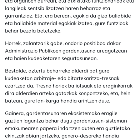
eta organoen aurrean, eta atxikitako funtzionarioak eta
langileak sentsibilizatzea haren beharraz eta
garrantziaz. Eta, era berean, egokia da giza baliabide
eta baliabide material egokiak izatea, gure funtzioak
behar bezala betetzeko.
Horrek, zalantzarik gabe, ondorio positiboa dakar
Administrazio Publikoen gardentasuna areagotzean
eta haien kudeaketaren segurtasunean.
Bestalde, aztertu beharreko alderdi bat gure
kudeaketan arbitraje- edo bitartekaritza-tresnak
ezartzea da. Tresna horiek baliotsuak eta eraginkorrak
dira alderdien arteko gatazkak konpontzeko, eta, hein
batean, gure lan-karga handia arintzen dute.
Gainera, gardentasunaren ekosistemako eragile
guztien laguntza behar dugu gardentasun-sisteman
emakumearen papera indartzen duten era guztietako
ekintzak abian jartzeko, genero-desoreka handia