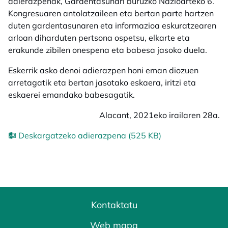
adierazpenak, Gardentasunari buruzko Nazioarteko 6.
Kongresuaren antolatzaileen eta bertan parte hartzen
duten gardentasunaren eta informazioa eskuratzearen
arloan diharduten pertsona ospetsu, elkarte eta
erakunde zibilen onespena eta babesa jasoko duela.
Eskerrik asko denoi adierazpen honi eman diozuen
arretagatik eta bertan jasotako eskaera, iritzi eta
eskaerei emandako babesagatik.
Alacant, 2021eko irailaren 28a.
Deskargatzeko adierazpena (525 KB)
Kontaktatu
Web mapa