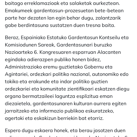
baitago erreklamazioak eta salaketak aurkeztean.
Emakumeek gardentasun-prozesuetan bete-betean
parte har dezaten lan egin behar dugu, zalantzarik
gabe berdintasuna sustatzen duen tresna baita.
Beraz, Espainiako Estatuko Gardentasun Kontseilu eta
Komisiodunen Sareak, Gardentasunari buruzko
Nazioarteko 6. Kongresuaren esparruan Alacanten
egindako adierazpen publiko honen bidez,
Administrazioko eremu guztietako Gobernu eta
Agintariei, ordezkari politiko nazional, autonomiko edo
tokiko eta erakunde eta indar politiko guztien
ordezkariei eta komunitate zientifikoari eskatzen diegu
organo bermatzaileei laguntza esplizitua eman
diezaietela, gardentasunaren kulturan aurrera egiten
jarraitzeko eta informazio publikoa eskuratzeko,
agertoki eta eskakizun berriekin bat etorriz.
Espero dugu eskaera honek, eta berau jasotzen duen