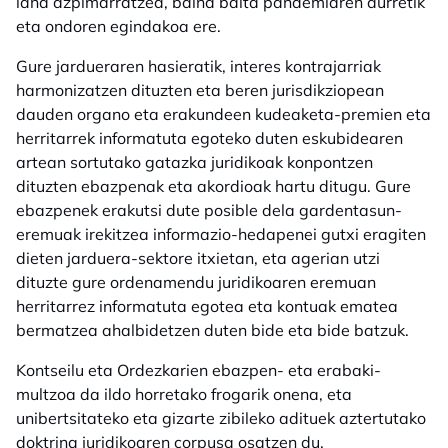
lana azpimarratzea, baina baita pandemiaren aurretik
eta ondoren egindakoa ere.
Gure jardueraren hasieratik, interes kontrajarriak
harmonizatzen dituzten eta beren jurisdikziopean
dauden organo eta erakundeen kudeaketa-premien eta
herritarrek informatuta egoteko duten eskubidearen
artean sortutako gatazka juridikoak konpontzen
dituzten ebazpenak eta akordioak hartu ditugu. Gure
ebazpenek erakutsi dute posible dela gardentasun-
eremuak irekitzea informazio-hedapenei gutxi eragiten
dieten jarduera-sektore itxietan, eta agerian utzi
dituzte gure ordenamendu juridikoaren eremuan
herritarrez informatuta egotea eta kontuak ematea
bermatzea ahalbidetzen duten bide eta bide batzuk.
Kontseilu eta Ordezkarien ebazpen- eta erabaki-
multzoa da ildo horretako frogarik onena, eta
unibertsitateko eta gizarte zibileko adituek aztertutako
doktrina juridikoaren corpusa osatzen du.