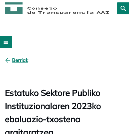
Berriak
Estatuko Sektore Publiko
Instituzionalaren 2023ko
ebaluazio-txostena
argitaratzea