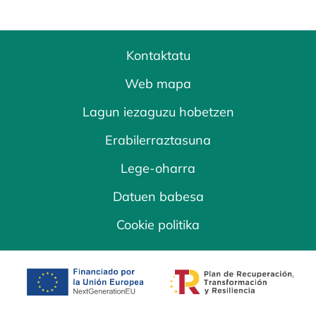
Kontaktatu
Web mapa
Lagun iezaguzu hobetzen
Erabilerraztasuna
Lege-oharra
Datuen babesa
Cookie politika
opens in a new tab
opens in a new 