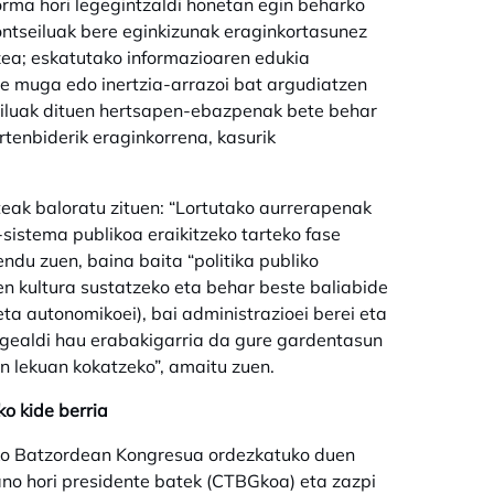
orma hori legegintzaldi honetan egin beharko
Kontseiluak bere eginkizunak eraginkortasunez
zea; eskatutako informazioaren edukia
abe muga edo inertzia-arrazoi bat argudiatzen
iluak dituen hertsapen-ebazpenak bete behar
irtenbiderik eraginkorrena, kasurik
eak baloratu zituen: “Lortutako aurrerapenak
sistema publikoa eraikitzeko tarteko fase
du zuen, baina baita “politika publiko
n kultura sustatzeko eta behar beste baliabide
a autonomikoei), bai administrazioei berei eta
egealdi hau erabakigarria da gure gardentasun
n lekuan kokatzeko”, amaitu zuen.
o kide berria
o Batzordean Kongresua ordezkatuko duen
ano hori presidente batek (CTBGkoa) eta zazpi