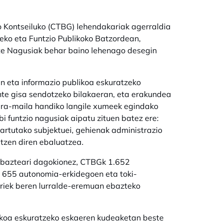
 Kontseiluko (CTBG) lehendakariak agerraldia
eko eta Funtzio Publikoko Batzordean,
te Nagusiak behar baino lehenago desegin
en eta informazio publikoa eskuratzeko
te gisa sendotzeko bilakaeran, eta erakundea
uera-maila handiko langile xumeek egindako
i funtzio nagusiak aipatu zituen batez ere:
artutako subjektuei, gehienak administrazio
tzen diren ebaluatzea.
 ebazteari dagokionez, CTBGk 1.652
a 655 autonomia-erkidegoen eta toki-
oriek beren lurralde-eremuan ebazteko
ikoa eskuratzeko eskaeren kudeaketan beste