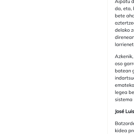
Aipatu d
da, eta,
bete aha
aztertze
delako 
direnean
larriene
Azkenik,
oso garr
batean g
indartsu
emateko,
legea be
sistema 
José Lui
Batzord
kidea pr