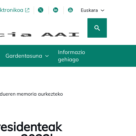
ektronikoa
opens in a new tab
opens in a new tab
opens in a new tab
opens in a new tab
Euskara
Informazio
Gardentasuna
gehiago
rdueren memoria aurkezteko
residenteak