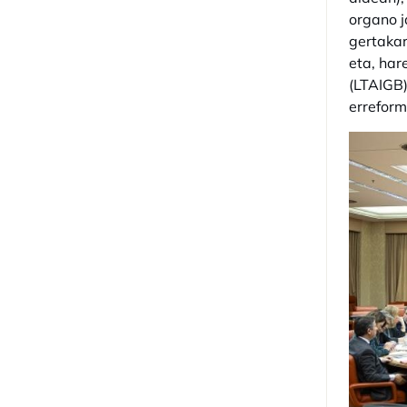
organo j
gertakar
eta, har
(LTAIGB)
erreform