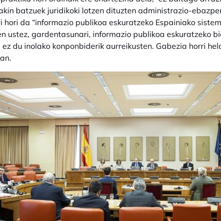
akin batzuek juridikoki lotzen dituzten administrazio-ebazp
i hori da “informazio publikoa eskuratzeko Espainiako sis
en ustez, gardentasunari, informazio publikoa eskuratzeko b
 ez du inolako konponbiderik aurreikusten. Gabezia horri he
an.