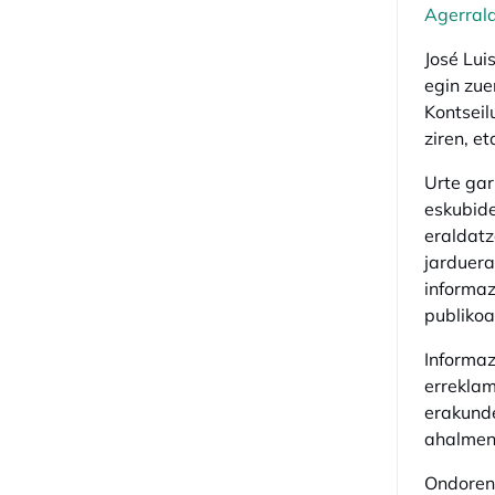
Agerral
José Lui
egin zue
Kontseil
ziren, e
Urte gar
eskubide
eraldatz
jarduera
informaz
publikoa
Informaz
erreklam
erakunde
ahalmen
Ondoren,