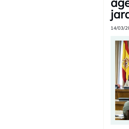
age
jar
14/03/2