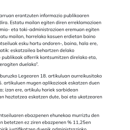
arruan erantzuten informazio publikoaren
 dira. Estatu mailan egiten diren erreklamazioen
omia- eta toki-administrazioen eremuan egiten
statu mailan, horrelako kasuen erdietan baino
eiluak esku hartu ondoren-, baina, hala ere,
gatik: eskatzailea behartzen delako
publikoak alferrik kontsumitzen direlako eta,
eragiten duelako”.
buruzko Legearen 18. artikuluan aurreikusitako
15. artikuluen mugen aplikazioak eskatzen duen
 izan ere, artikulu horiek sarbidean
an haztatzea eskatzen dute, bai eta ukatzearen
ontseiluaren ebazpenen ehunekoa murriztu den
an betetzen ez ziren ebazpenen % 11,25en
oirik justifikatzen duenik administrazioko