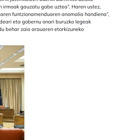
en irmoak gauzatu gabe uztea”. Haren ustez,
temaren funtzionamenduaren anomalia handiena”,
ideari eta gobernu onari buruzko legeak
ldu behar zaio arauaren etorkizuneko