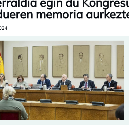
rraldia egin du Kongre
dueren memoria aurkezt
024