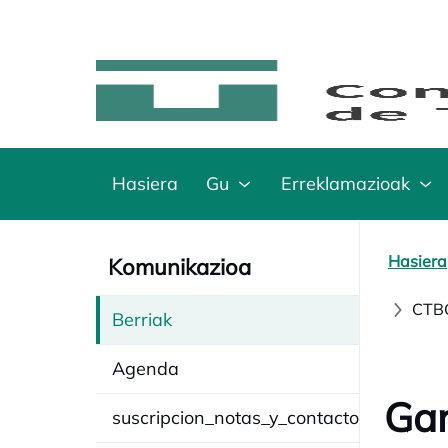
Hasiera
Gu
Erreklamazioak
Hasiera
Komunikazioa
CTBG
Berriak
Agenda
Gar
suscripcion_notas_y_contacto