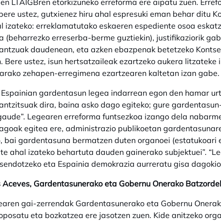
en LTAIGBren etorkizuneko erreforma ere aipatu zuen. Erref
 bere ustez, gutxienez hiru ahal espresuki eman behar ditu 
l izateko: erreklamatutako eskaeren espediente osoa eskat
a (beharrezko erreserba-berme guztiekin), justifikaziorik g
zantzuak daudenean, eta azken ebazpenak betetzeko Kontse
. Bere ustez, isun hertsatzaileak ezartzeko aukera litzateke 
tarako zehapen-erregimena ezartzearen kaltetan izan gabe.
 Espainian gardentasun legea indarrean egon den hamar urt
antzitsuak dira, baina asko dago egiteko; gure gardentasun-
aude”. Legearen erreforma funtsezkoa izango dela nabarmen
agoak egitea ere, administrazio publikoetan gardentasunare
 bai gardentasuna bermatzen duten organoei (estatukoari et
te ahal izateko behartuta dauden gainerako subjektuei”. “L
sendotzeko eta Espainia demokrazia aurreratu gisa dagokio
s Aceves, Gardentasunerako eta Gobernu Onerako Batzordek
earen gai-zerrendak Gardentasunerako eta Gobernu Onerak
oposatu eta bozkatzea ere jasotzen zuen. Kide anitzeko org