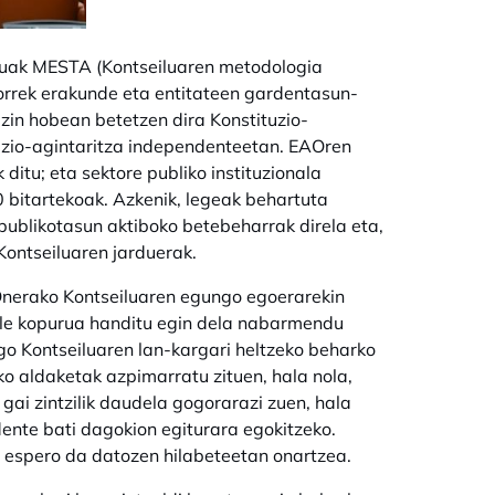
iluak MESTA (Kontseiluaren metodologia
orrek erakunde eta entitateen gardentasun-
in hobean betetzen dira Konstituzio-
azio-agintaritza independenteetan. EAOren
itu; eta sektore publiko instituzionala
bitartekoak. Azkenik, legeak behartuta
ublikotasun aktiboko betebeharrak direla eta,
Kontseiluaren jarduerak.
Onerako Kontseiluaren egungo egoerarekin
ngile kopurua handitu egin dela nabarmendu
ago Kontseiluaren lan-kargari heltzeko beharko
o aldaketak azpimarratu zituen, hala nola,
 gai zintzilik daudela gogorarazi zuen, hala
ente bati dagokion egiturara egokitzeko.
a espero da datozen hilabeteetan onartzea.