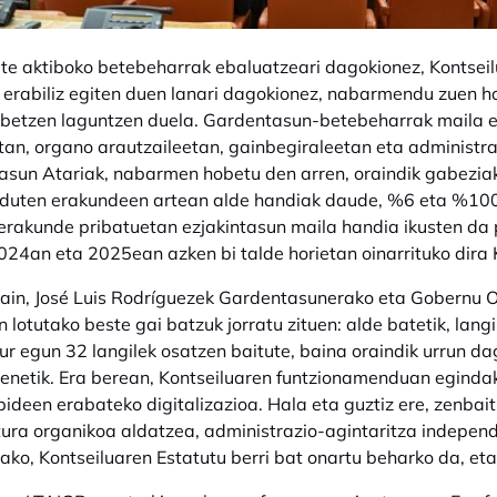
ate aktiboko betebeharrak ebaluatzeari dagokionez, Kontse
 erabiliz egiten duen lanari dagokionez, nabarmendu zuen h
betzen laguntzen duela. Gardentasun-betebeharrak maila ez
an, organo arautzaileetan, gainbegiraleetan eta administr
sun Atariak, nabarmen hobetu den arren, oraindik gabeziak d
duten erakundeen artean alde handiak daude, %6 eta %100 
rakunde pribatuetan ezjakintasun maila handia ikusten da p
024an eta 2025ean azken bi talde horietan oinarrituko dira 
ain, José Luis Rodríguezek Gardentasunerako eta Gobernu 
 lotutako beste gai batzuk jorratu zituen: alde batetik, la
ur egun 32 langilek osatzen baitute, baina oraindik urrun d
eenetik. Era berean, Kontseiluaren funtzionamenduan egindak
pideen erabateko digitalizazioa. Hala eta guztiz ere, zenbait
tura organikoa aldatzea, administrazio-agintaritza independ
ako, Kontseiluaren Estatutu berri bat onartu beharko da, et