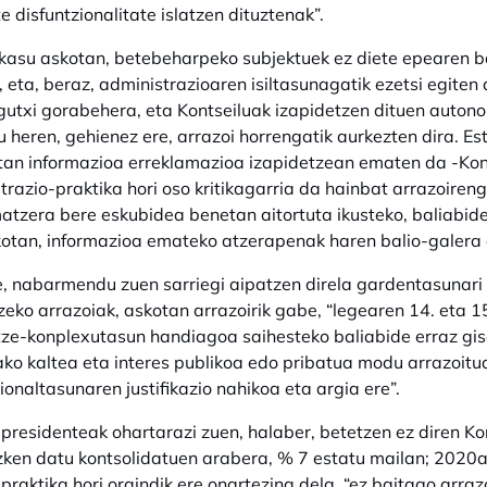
e disfuntzionalitate islatzen dituztenak”.
 kasu askotan, betebeharpeko subjektuek ez diete epearen b
, eta, beraz, administrazioaren isiltasunagatik ezetsi egiten
gutxi gorabehera, eta Kontseiluak izapidetzen dituen auton
ru heren, gehienez ere, arrazoi horrengatik aurkezten dira. E
an informazioa erreklamazioa izapidetzean ematen da -Konts
trazio-praktika hori oso kritikagarria da hainbat arrazoiren
atzera bere eskubidea benetan aitortuta ikusteko, baliabide 
otan, informazioa emateko atzerapenak haren balio-galera 
, nabarmendu zuen sarriegi aipatzen direla gardentasunari 
zeko arrazoiak, askotan arrazoirik gabe, “legearen 14. eta 
ze-konplexutasun handiagoa saihesteko baliabide erraz gisa;
ko kaltea eta interes publikoa edo pribatua modu arrazoitu
ionaltasunaren justifikazio nahikoa eta argia ere”.
residenteak ohartarazi zuen, halaber, betetzen ez diren K
zken datu kontsolidatuen arabera, % 7 estatu mailan; 2020
 praktika hori oraindik ere onartezina dela, “ez baitago arraz