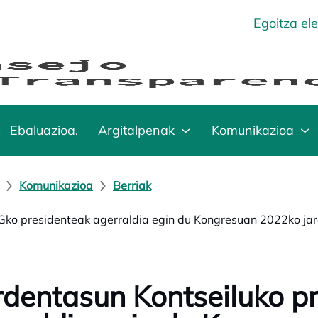
Egoitza el
Ebaluazioa.
Argitalpenak
Komunikazioa
Komunikazioa
Berriak
ko presidenteak agerraldia egin du Kongresuan 2022ko ja
dentasun Kontseiluko p