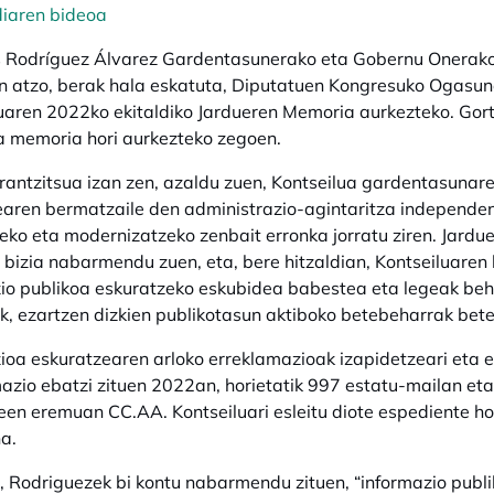
diaren bideoa
s Rodríguez Álvarez Gardentasunerako eta Gobernu Onerako
n atzo, berak hala eskatuta, Diputatuen Kongresuko Ogasun
uaren 2022ko ekitaldiko Jardueren Memoria aurkezteko. Gor
ta memoria hori aurkezteko zegoen.
rantzitsua izan zen, azaldu zuen, Kontseilua gardentasunar
aren bermatzaile den administrazio-agintaritza independen
eko eta modernizatzeko zenbait erronka jorratu ziren. Jard
 bizia nabarmendu zuen, eta, bere hitzaldian, Kontseiluaren b
io publikoa eskuratzeko eskubidea babestea eta legeak beh
k, ezartzen dizkien publikotasun aktiboko betebeharrak bete
ioa eskuratzearen arloko erreklamazioak izapidetzeari eta
azio ebatzi zituen 2022an, horietatik 997 estatu-mailan et
en eremuan CC.AA. Kontseiluari esleitu diote espediente h
a.
 Rodriguezek bi kontu nabarmendu zituen, “informazio publ