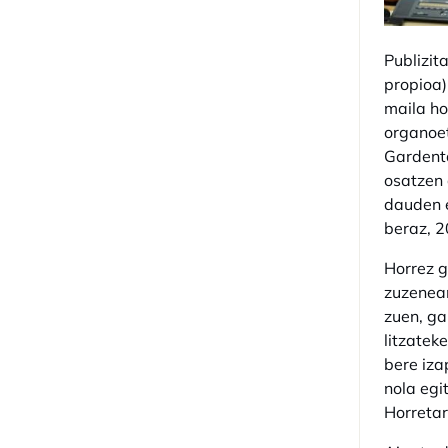
Publizit
propioa)
maila ho
organoet
Gardenta
osatzen 
dauden e
beraz, 2
Horrez g
zuzenean
zuen, ga
litzatek
bere iza
nola egi
Horretar