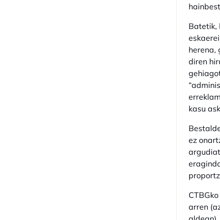
hainbest
Batetik,
eskaerei
herena, 
diren hi
gehiagot
“adminis
erreklam
kasu ask
Bestalde
ez onart
argudiat
eraginda
proportz
CTBGko p
arren (a
aldean),