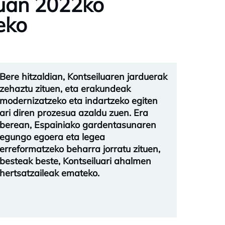
suan 2022ko
eko
Bere hitzaldian, Kontseiluaren jarduerak
zehaztu zituen, eta erakundeak
modernizatzeko eta indartzeko egiten
ari diren prozesua azaldu zuen. Era
berean, Espainiako gardentasunaren
egungo egoera eta legea
erreformatzeko beharra jorratu zituen,
besteak beste, Kontseiluari ahalmen
hertsatzaileak emateko.