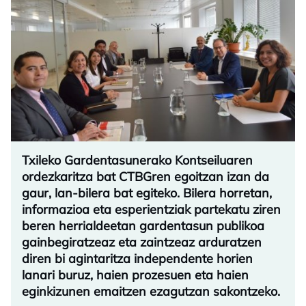
Txileko Gardentasunerako Kontseiluaren
ordezkaritza bat CTBGren egoitzan izan da
gaur, lan-bilera bat egiteko. Bilera horretan,
informazioa eta esperientziak partekatu ziren
beren herrialdeetan gardentasun publikoa
gainbegiratzeaz eta zaintzeaz arduratzen
diren bi agintaritza independente horien
lanari buruz, haien prozesuen eta haien
eginkizunen emaitzen ezagutzan sakontzeko.