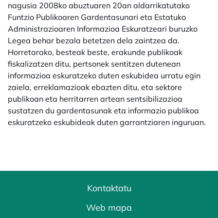
nagusia 2008ko abuztuaren 20an aldarrikatutako
Funtzio Publikoaren Gardentasunari eta Estatuko
Administrazioaren Informazioa Eskuratzeari buruzko
Legea behar bezala betetzen dela zaintzea da.
Horretarako, besteak beste, erakunde publikoak
fiskalizatzen ditu, pertsonek sentitzen dutenean
informazioa eskuratzeko duten eskubidea urratu egin
zaiela, erreklamazioak ebazten ditu, eta sektore
publikoan eta herritarren artean sentsibilizazioa
sustatzen du gardentasunak eta informazio publikoa
eskuratzeko eskubideak duten garrantziaren inguruan.
Kontaktatu
Web mapa