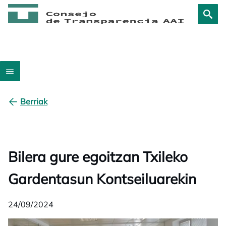
Berriak
Bilera gure egoitzan Txileko
Gardentasun Kontseiluarekin
24/09/2024