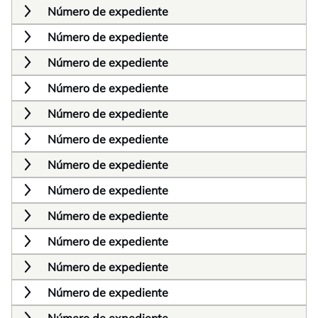
Número de expediente
Número de expediente
Número de expediente
Número de expediente
Número de expediente
Número de expediente
Número de expediente
Número de expediente
Número de expediente
Número de expediente
Número de expediente
Número de expediente