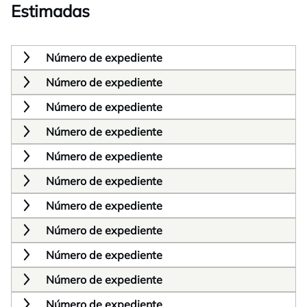
Estimadas
Número de expediente
Número de expediente
Número de expediente
Número de expediente
Número de expediente
Número de expediente
Número de expediente
Número de expediente
Número de expediente
Número de expediente
Número de expediente