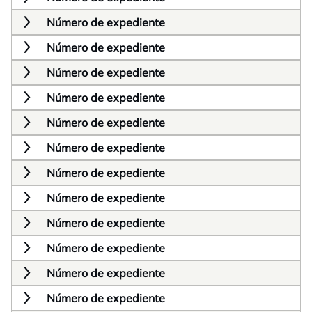
Número de expediente
Número de expediente
Número de expediente
Número de expediente
Número de expediente
Número de expediente
Número de expediente
Número de expediente
Número de expediente
Número de expediente
Número de expediente
Número de expediente