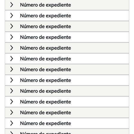
Número de expediente
Número de expediente
Número de expediente
Número de expediente
Número de expediente
Número de expediente
Número de expediente
Número de expediente
Número de expediente
Número de expediente
Número de expediente
Número de expediente