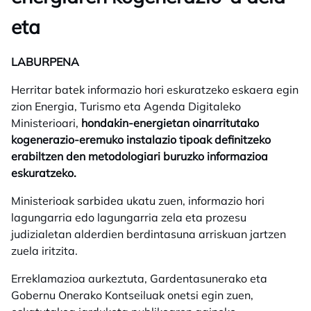
eta
LABURPENA
Herritar batek informazio hori eskuratzeko eskaera egin
zion Energia, Turismo eta Agenda Digitaleko
Ministerioari,
hondakin-energietan oinarritutako
kogenerazio-eremuko instalazio tipoak definitzeko
erabiltzen den metodologiari buruzko informazioa
eskuratzeko.
Ministerioak sarbidea ukatu zuen, informazio hori
lagungarria edo lagungarria zela eta prozesu
judizialetan alderdien berdintasuna arriskuan jartzen
zuela iritzita.
Erreklamazioa aurkeztuta, Gardentasunerako eta
Gobernu Onerako Kontseiluak onetsi egin zuen,