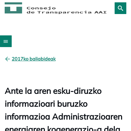
2017ko baliabideak
Ante la aren esku-diruzko
informazioari buruzko
informazioa Administrazioaren
energiaren kogenerazio-a dela