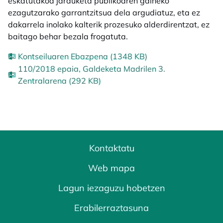
eskatutakoa jarduketa publikoaren gaineko
ezagutzarako garrantzitsua dela argudiatuz, eta ez
dakarrela inolako kalterik prozesuko alderdirentzat, ez
baitago behar bezala frogatuta.
Kontseiluaren Ebazpena (1348 KB)
110/2018 epaia, Galdeketa Madrilen 3.
Zentralarena (292 KB)
Kontaktatu
Web mapa
Lagun iezaguzu hobetzen
Erabilerraztasuna