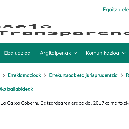
Egoitza el
Ebaluazioa.
Argitalpenak
Komunikazioa
Erreklamazioak
Errekurtsoak eta jurisprudentzia
R
ko baliabideak
 La Caixa Gobernu Batzordearen erabakia, 2017ko martxoko