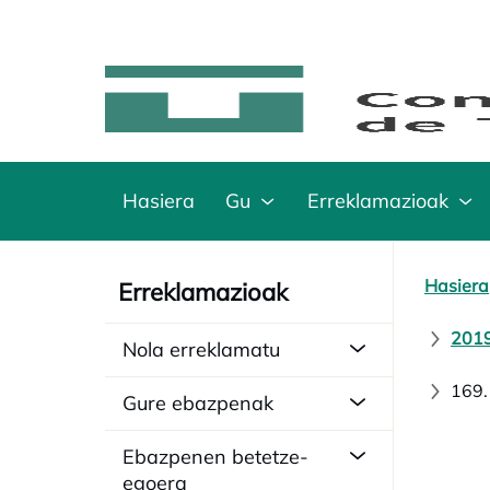
Hasiera
Gu
Erreklamazioak
Hasiera
Erreklamazioak
2019
Nola erreklamatu
169.
Gure ebazpenak
Ebazpenen betetze-
egoera