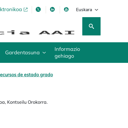
ektronikoa
opens in a new tab
opens in a new tab
opens in a new tab
opens in a new tab
Euskara
Informazio
Gardentasuna
gehiago
ecursos de estado grado
a, Kontseilu Orokorra.