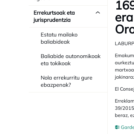
169
Errekurtsoak eta
era
jurisprudentzia
Oro
Estatu mailako
baliabideak
LABUR
Emakume 
Baliabide autonomikoak
aurkeztu
eta tokikoak
martxoan
jakinara
Nola errekurritu gure
ebazpenak?
El Conse
Erreklam
39/2015 
beraz, e
Garde