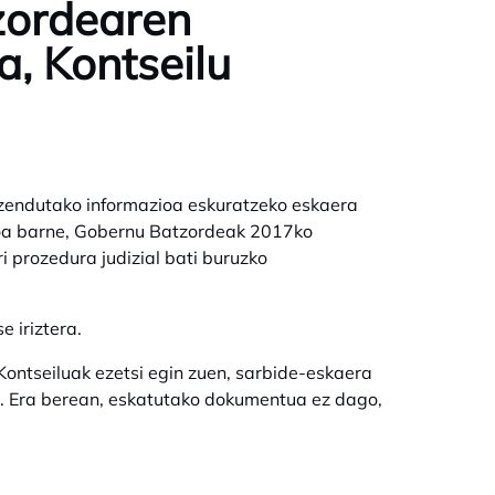
zordearen
, Kontseilu
uzendutako informazioa eskuratzeko eskaera
oa barne,
Gobernu Batzordeak 2017ko
i prozedura judizial bati buruzko
e iriztera.
ntseiluak ezetsi egin zuen, sarbide-eskaera
. Era berean, eskatutako dokumentua ez dago,