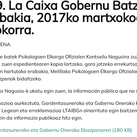
. La Caixa Gobernu Bat
bakia, 2017ko martxokoa
korra.
PENA
batek Psikologoen Elkargo Ofizialen Kontseilu Nagusira z
 zuen espedientearen kopia lortzeko, gora jotzeko errekurts
 hartutako erabakia, Melillako Psikologoen Elkargo Ofizialar
zpenak bidaltzeko.
jo Nagusia-k ukatu egin zuen, la información pública que no s
azioa aurkeztuta, Gardentasunerako eta Gobernu Onerako Ko
Legean eta erreklamazioa LTAIBGn oinarrituta egin baitzen
zin da informazio publikoaz hitz egin.
ntasunerako eta Gobernu Onerako Ebazpenaren (180 KB)