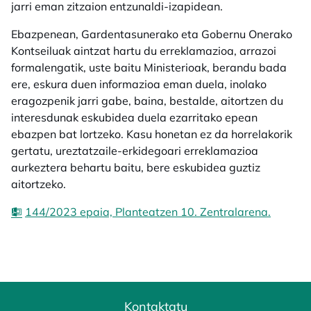
jarri eman zitzaion entzunaldi-izapidean.
Ebazpenean, Gardentasunerako eta Gobernu Onerako
Kontseiluak aintzat hartu du erreklamazioa, arrazoi
formalengatik, uste baitu Ministerioak, berandu bada
ere, eskura duen informazioa eman duela, inolako
eragozpenik jarri gabe, baina, bestalde, aitortzen du
interesdunak eskubidea duela ezarritako epean
ebazpen bat lortzeko. Kasu honetan ez da horrelakorik
gertatu, ureztatzaile-erkidegoari erreklamazioa
aurkeztera behartu baitu, bere eskubidea guztiz
aitortzeko.
144/2023 epaia, Planteatzen 10. Zentralarena.
Kontaktatu