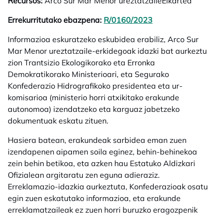
Recursos:
Arco Sur Mar Menor ureztatzaileElkartea
Errekurritutako ebazpena:
R/0160/2023
opens in a new t
Informazioa eskuratzeko eskubidea erabiliz, Arco Sur
Mar Menor ureztatzaile-erkidegoak idazki bat aurkeztu
zion Trantsizio Ekologikorako eta Erronka
Demokratikorako Ministerioari, eta Segurako
Konfederazio Hidrografikoko presidentea eta ur-
komisarioa (ministerio horri atxikitako erakunde
autonomoa) izendatzeko eta karguaz jabetzeko
dokumentuak eskatu zituen.
Hasiera batean, erakundeak sarbidea eman zuen
izendapenen aipamen soila eginez, behin-behinekoa
zein behin betikoa, eta azken hau Estatuko Aldizkari
Ofizialean argitaratu zen eguna adieraziz.
Erreklamazio-idazkia aurkeztuta, Konfederazioak osatu
egin zuen eskatutako informazioa, eta erakunde
erreklamatzaileak ez zuen horri buruzko eragozpenik