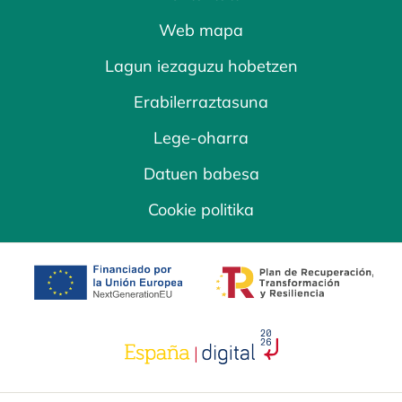
Web mapa
Lagun iezaguzu hobetzen
Erabilerraztasuna
Lege-oharra
Datuen babesa
Cookie politika
opens in a new tab
opens in a new 
opens in a new tab