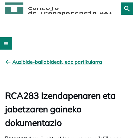
Auzibide-baliabideak, edo partikularra
RCA283 Izendapenaren eta
jabetzaren gaineko
dokumentazio