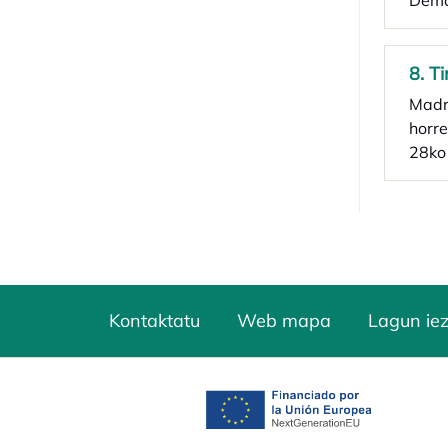
Dema
8. T
Madr
horre
28ko
Kontaktatu
Web mapa
Lagun ie
opens in a new tab