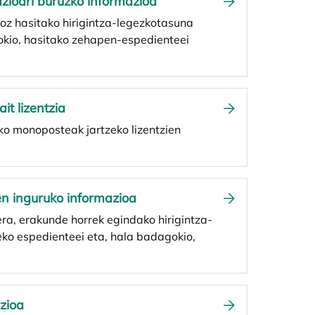
azioari buruzko informazioa
oz hasitako hirigintza-legezkotasuna
okio, hasitako zehapen-espedienteei
t lizentzia
ko monoposteak jartzeko lizentzien
ren inguruko informazioa
ra, erakunde horrek egindako hirigintza-
eko espedienteei eta, hala badagokio,
azioa