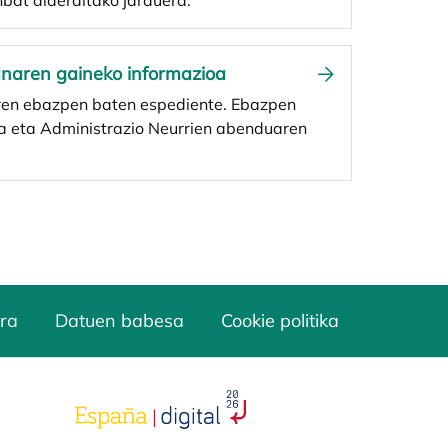
at alderditako jarduera.
zanaren gaineko informazioa
aren ebazpen baten espediente. Ebazpen
ga eta Administrazio Neurrien abenduaren
ra
Datuen babesa
Cookie politika
opens in a new tab