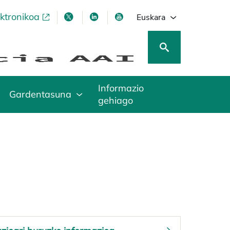
ektronikoa
opens in a new tab
opens in a new tab
opens in a new tab
opens in a new tab
Euskara
Informazio
Gardentasuna
gehiago