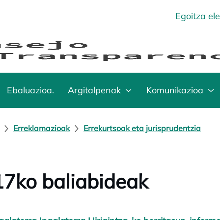
Egoitza el
Ebaluazioa.
Argitalpenak
Komunikazioa
Erreklamazioak
Errekurtsoak eta jurisprudentzia
7ko baliabideak