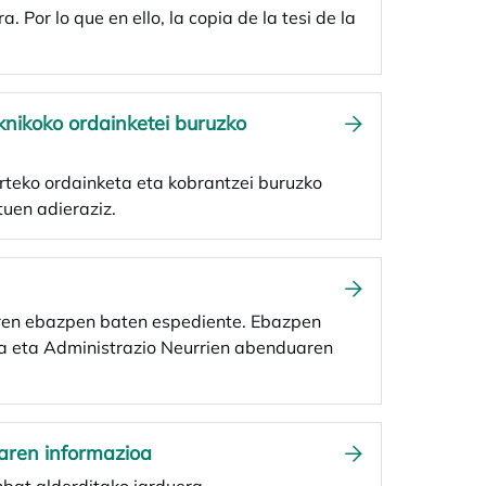
 Por lo que en ello, la copia de la tesi de la
eknikoko ordainketei buruzko
teko ordainketa eta kobrantzei buruzko
tuen adieraziz.
aren ebazpen baten espediente. Ebazpen
ga eta Administrazio Neurrien abenduaren
aren informazioa