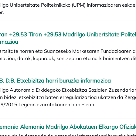
lgo Unibertsitate Politeknikoko (UPM) informazioaren eskaera.
r.
iran +29.53 Tiran +29.53 Madrilgo Unibertsitate Polit
rmazioa
ertsitate horren eta Suanzeseko Markesaren Fundazioaren ar
mazioa, datak, kopuruak, kontzeptua eta nork baimentzen di
.B. D.B. Etxebizitza horri buruzko informazioa
ilgo Autonomia Erkidegoko Etxebizitza Sozialen Zuzendari
n bidez, etxebizitza baten erregularizazioa ukatzen da Zer
 9/2015 Legean ezarritakoaren babesean.
lemania Alemania Madrilgo Abokatuen Elkargo Ofizial