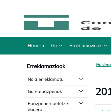
Hasiera
Gu
Erreklamazioak
Hasiera
Erreklamazioak
Nola erreklamatu
201
Gure ebazpenak
Ebazpenen betetze-
egoera