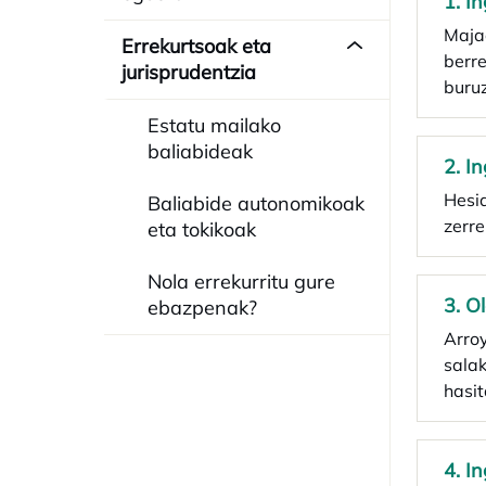
1. I
Maja
Errekurtsoak eta
berre
jurisprudentzia
buru
Estatu mailako
baliabideak
2. I
Hesia
Baliabide autonomikoak
zerre
eta tokikoak
Nola errekurritu gure
3. O
ebazpenak?
Arroy
salak
hasi
4. I