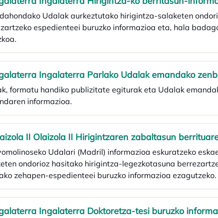
ngalaterra Ingalaterra Hirigintza-ko berritasun-inform
dahondako Udalak aurkeztutako hirigintza-salaketen ondori
zartzeko espedienteei buruzko informazioa eta, hala badag
zkoa.
ngalaterra Ingalaterra Parlako Udalak emandako zenbai
k, formatu handiko publizitate egiturak eta Udalak emanda
ndaren informazioa.
laizola II Olaizola II Hirigintzaren zabaltasun berritua
omolinoseko Udalari (Madril) informazioa eskuratzeko eskae
eten ondorioz hasitako hirigintza-legezkotasuna berrezartz
tako zehapen-espedienteei buruzko informazioa ezagutzeko.
ngalaterra Ingalaterra Doktoretza-tesi buruzko inform