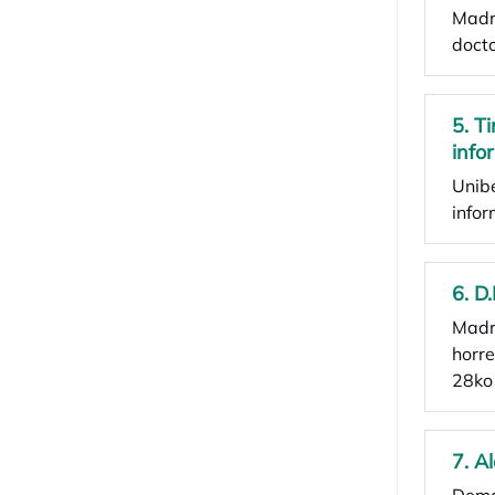
Madri
docto
5. T
info
Unib
infor
6. D
Madr
horre
28ko
7. A