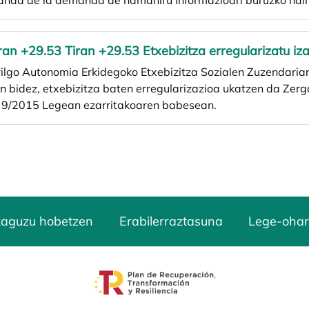
nda de la demanda de hamahiru informazioari buruzko hainb
iran +29.53 Tiran +29.53 Etxebizitza erregularizatu i
ilgo Autonomia Erkidegoko Etxebizitza Sozialen Zuzendari
n bidez, etxebizitza baten erregularizazioa ukatzen da Zer
 9/2015 Legean ezarritakoaren babesean.
zaguzu hobetzen
Erabilerraztasuna
Lege-ohar
opens in a new tab