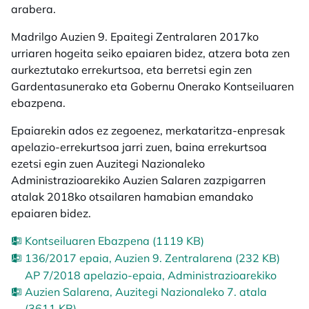
arabera.
Madrilgo Auzien 9. Epaitegi Zentralaren 2017ko
urriaren hogeita seiko epaiaren bidez, atzera bota zen
aurkeztutako errekurtsoa, eta berretsi egin zen
Gardentasunerako eta Gobernu Onerako Kontseiluaren
ebazpena.
Epaiarekin ados ez zegoenez, merkataritza-enpresak
apelazio-errekurtsoa jarri zuen, baina errekurtsoa
ezetsi egin zuen Auzitegi Nazionaleko
Administrazioarekiko Auzien Salaren zazpigarren
atalak 2018ko otsailaren hamabian emandako
epaiaren bidez.
Kontseiluaren Ebazpena (1119 KB)
136/2017 epaia, Auzien 9. Zentralarena (232 KB)
AP 7/2018 apelazio-epaia, Administrazioarekiko
Auzien Salarena, Auzitegi Nazionaleko 7. atala
(3611 KB)