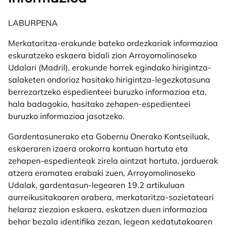
LABURPENA
Merkataritza-erakunde bateko ordezkariak informazioa
eskuratzeko eskaera bidali zion Arroyomolinoseko
Udalari (Madril), erakunde horrek egindako hirigintza-
salaketen ondorioz hasitako hirigintza-legezkotasuna
berrezartzeko espedienteei buruzko informazioa eta,
hala badagokio, hasitako zehapen-espedienteei
buruzko informazioa jasotzeko.
Gardentasunerako eta Gobernu Onerako Kontseiluak,
eskaeraren izaera orokorra kontuan hartuta eta
zehapen-espedienteak zirela aintzat hartuta, jarduerak
atzera eramatea erabaki zuen, Arroyomolinoseko
Udalak, gardentasun-legearen 19.2 artikuluan
aurreikusitakoaren arabera, merkataritza-sozietateari
helaraz ziezaion eskaera, eskatzen duen informazioa
behar bezala identifika zezan, legean xedatutakoaren