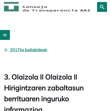
2017ko baliabideak
3. Olaizola II Olaizola II
Hirigintzaren zabaltasun
berrituaren inguruko
informazioa