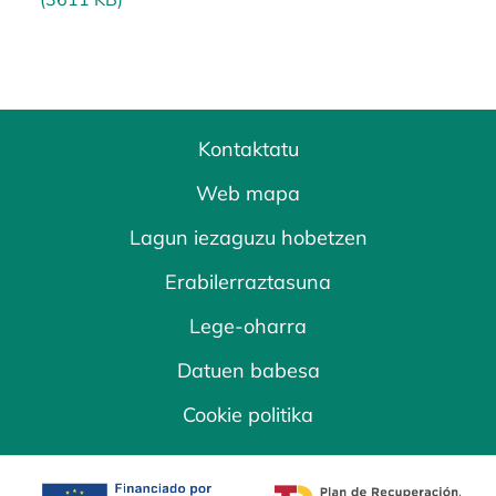
Kontaktatu
Web mapa
Lagun iezaguzu hobetzen
Erabilerraztasuna
Lege-oharra
Datuen babesa
Cookie politika