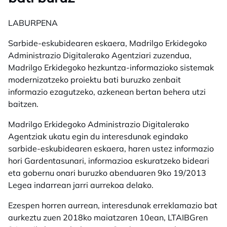
LABURPENA
Sarbide-eskubidearen eskaera, Madrilgo Erkidegoko
Administrazio Digitalerako Agentziari zuzendua,
Madrilgo Erkidegoko hezkuntza-informazioko sistemak
modernizatzeko proiektu bati buruzko zenbait
informazio ezagutzeko, azkenean bertan behera utzi
baitzen.
Madrilgo Erkidegoko Administrazio Digitalerako
Agentziak ukatu egin du interesdunak egindako
sarbide-eskubidearen eskaera, haren ustez informazio
hori Gardentasunari, informazioa eskuratzeko bideari
eta gobernu onari buruzko abenduaren 9ko 19/2013
Legea indarrean jarri aurrekoa delako.
Ezespen horren aurrean, interesdunak erreklamazio bat
aurkeztu zuen 2018ko maiatzaren 10ean, LTAIBGren