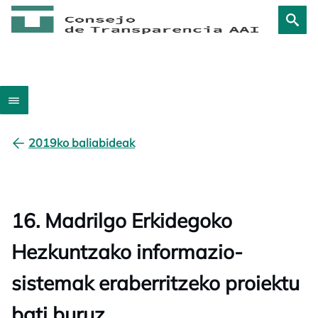
2019ko baliabideak
16. Madrilgo Erkidegoko
Hezkuntzako informazio-
sistemak eraberritzeko proiektu
bati buruz