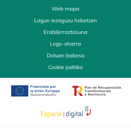
Web mapa
Lagun iezaguzu hobetzen
Erabilerraztasuna
Lege-oharra
Datuen babesa
Cookie politika
opens in a new tab
opens in a new 
opens in a new tab