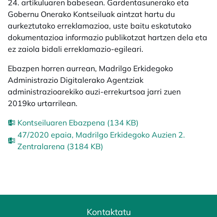
24. artikuluaren babesean. Gardentasunerako eta
Gobernu Onerako Kontseiluak aintzat hartu du
aurkeztutako erreklamazioa, uste baitu eskatutako
dokumentazioa informazio publikotzat hartzen dela eta
ez zaiola bidali erreklamazio-egileari.
Ebazpen horren aurrean, Madrilgo Erkidegoko
Administrazio Digitalerako Agentziak
administrazioarekiko auzi-errekurtsoa jarri zuen
2019ko urtarrilean.
Kontseiluaren Ebazpena (134 KB)
47/2020 epaia, Madrilgo Erkidegoko Auzien 2.
Zentralarena (3184 KB)
Kontaktatu