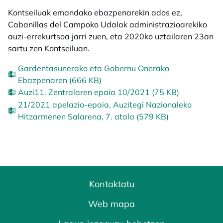
Kontseiluak emandako ebazpenarekin ados ez,
Cabanillas del Campoko Udalak administrazioarekiko
auzi-errekurtsoa jarri zuen, eta 2020ko uztailaren 23an
sartu zen Kontseiluan.
Gardentasunerako eta Gobernu Onerako
Ebazpenaren (666 KB)
Auzi11. Zentralaren epaia 10/2021 (75 KB)
21/2021 apelazio-epaia, Auzitegi Nazionaleko
Hitzarmenen Salarena, 7. atala (579 KB)
Kontaktatu
Web mapa