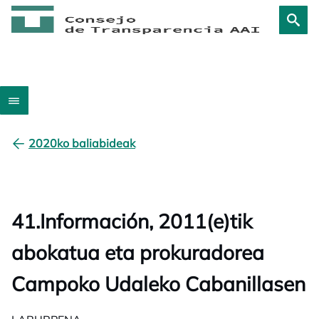
2020ko baliabideak
41.Información, 2011(e)tik
abokatua eta prokuradorea
Campoko Udaleko Cabanillasen