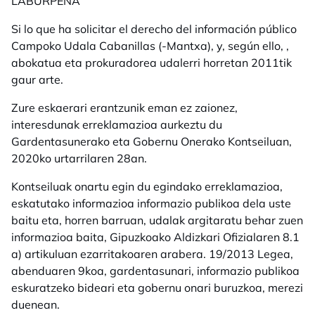
LABURPENA
Si lo que ha solicitar el derecho del información público
Campoko Udala Cabanillas
(-Mantxa), y, según ello,
,
abokatua eta prokuradorea udalerri horretan 2011tik
gaur arte.
Zure eskaerari erantzunik eman ez zaionez,
interesdunak erreklamazioa aurkeztu du
Gardentasunerako eta Gobernu Onerako Kontseiluan,
2020ko urtarrilaren 28an.
Kontseiluak onartu egin du egindako erreklamazioa,
eskatutako informazioa informazio publikoa dela uste
baitu eta, horren barruan, udalak argitaratu behar zuen
informazioa baita, Gipuzkoako Aldizkari Ofizialaren 8.1
a) artikuluan ezarritakoaren arabera.
19/2013 Legea,
abenduaren 9koa, gardentasunari, informazio publikoa
eskuratzeko bideari eta gobernu onari buruzkoa
, merezi
duenean.