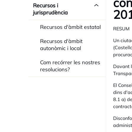
con
Recursos i
201
jurisprudència
Recursos d'àmbit estatal
RESUM
Un ciuta
Recursos d'àmbit
(Castell
autonòmic i local
procurad
Com recórrer les nostres
Davant l
resolucions?
Transpar
El Conse
dins d'a
8.1 a) de
contract
Disconfo
administ