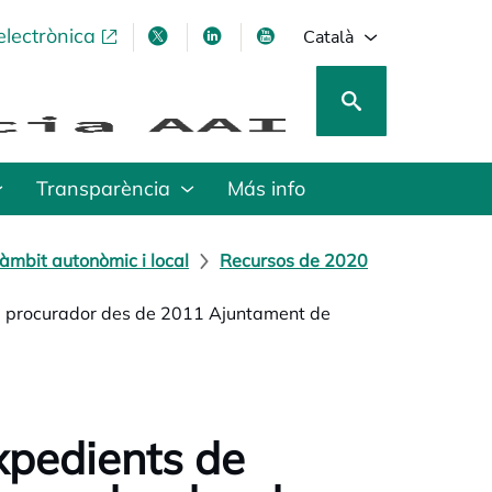
electrònica
opens in a new tab
opens in a new tab
opens in a new tab
opens in a new tab
Català
Transparència
Más info
àmbit autonòmic i local
Recursos de 2020
t i procurador des de 2011 Ajuntament de
expedients de