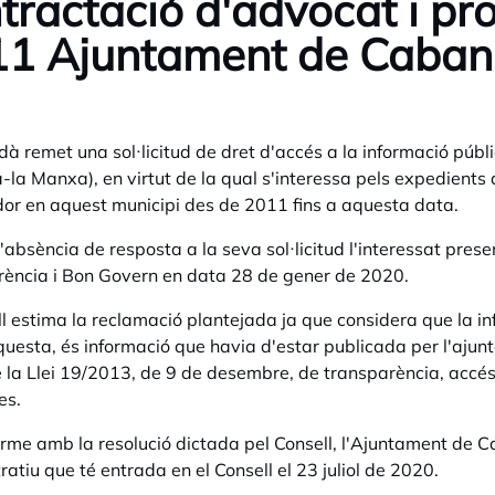
tractació d'advocat i pr
1 Ajuntament de Cabani
dà remet una sol·licitud de dret d'accés a la informació púb
a-la Manxa), en virtut de la qual s'interessa pels
expedients d
or en aquest municipi des de 2011 fins a aquesta data.
'absència de resposta a la seva sol·licitud l'interessat pres
ència i Bon Govern en data 28 de gener de 2020.
ll estima la reclamació plantejada ja que considera que la inf
questa, és informació que havia d'estar publicada per l'ajun
 la
Llei 19/2013, de 9 de desembre, de transparència, accés 
es.
rme amb la resolució dictada pel Consell, l'Ajuntament de C
ratiu que té entrada en el Consell el 23 juliol de 2020.