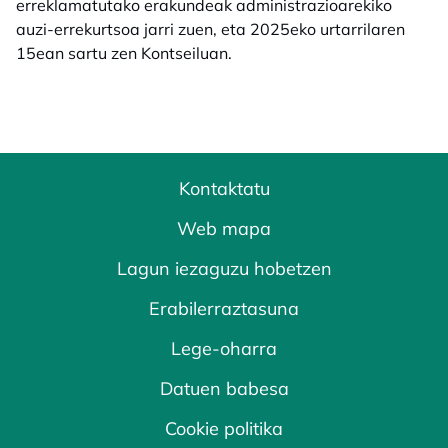
erreklamatutako erakundeak administrazioarekiko
auzi-errekurtsoa jarri zuen, eta 2025eko urtarrilaren
15ean sartu zen Kontseiluan.
Kontaktatu
Web mapa
Lagun iezaguzu hobetzen
Erabilerraztasuna
Lege-oharra
Datuen babesa
Cookie politika