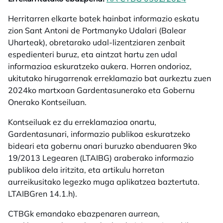
Herritarren elkarte batek hainbat informazio eskatu
zion Sant Antoni de Portmanyko Udalari (Balear
Uharteak), obretarako udal-lizentziaren zenbait
espedienteri buruz, eta aintzat hartu zen udal
informazioa eskuratzeko aukera. Horren ondorioz,
ukitutako hirugarrenak erreklamazio bat aurkeztu zuen
2024ko martxoan Gardentasunerako eta Gobernu
Onerako Kontseiluan.
Kontseiluak ez du erreklamazioa onartu,
Gardentasunari, informazio publikoa eskuratzeko
bideari eta gobernu onari buruzko abenduaren 9ko
19/2013 Legearen (LTAIBG) araberako informazio
publikoa dela iritzita, eta artikulu horretan
aurreikusitako legezko muga aplikatzea baztertuta.
LTAIBGren 14.1.h).
CTBGk emandako ebazpenaren aurrean,