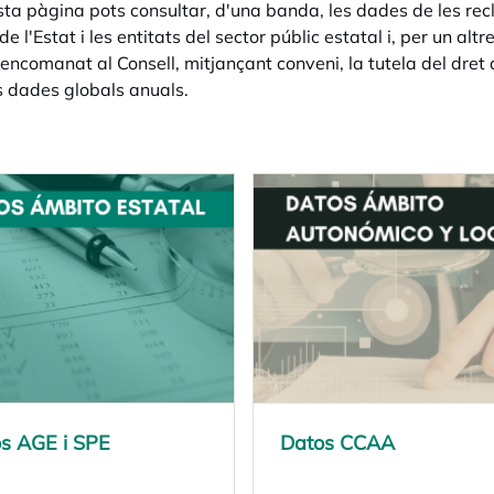
ta pàgina pots consultar, d'una banda, les dades de les rec
e l'Estat i les entitats del sector públic estatal i, per un al
encomanat al Consell, mitjançant conveni, la tutela del dret
s dades globals anuals.
s AGE i SPE
s in a new tab
Datos CCAA
opens in a new tab