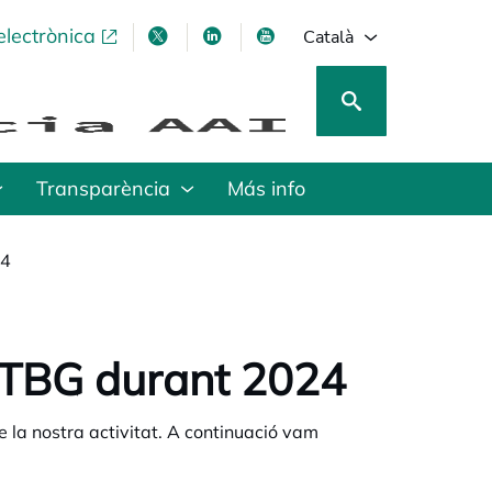
electrònica
opens in a new tab
opens in a new tab
opens in a new tab
opens in a new tab
Català
Transparència
Más info
24
 CTBG durant 2024
 la nostra activitat. A continuació vam