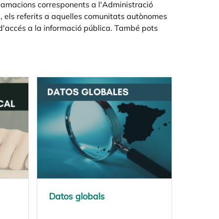
lamacions corresponents a l'Administració
tre, els referits a aquelles comunitats autònomes
 d'accés a la informació pública. També pots
Datos globals
opens in a new tab