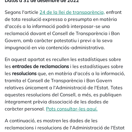
Datos a 31 de desembre de 2022
Segons l'article
24 de la llei de transparència,
opens in a 
enfront
de tota resolució expressa o presumpta en matèria
d'accés a la informació podrà interposar-se una
reclamació davant el Consell de Transparència i Bon
Govern, amb caràcter potestatiu i previ a la seva
impugnació en via contenciós-administrativa.
En aquest apartat es recullen les estadístiques sobre
les
entrades de reclamacions
i les estadístiques sobre
les
resolucions
que, en matèria d'accés a la informació,
tramita el Consell de Transparència i Bon Govern
relatives únicament a l'Administració de l'Estat. Totes
aquestes resolucions del Consell, a més, es publiquen
íntegrament prèvia dissociació de les dades de
caràcter personal.
Pots consultar-les aquí.
opens in a new
A continuació, es mostren les dades de les
reclamacions i resolucions de l'Administració de l'Estat