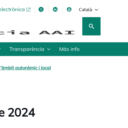
electrònica
opens in a new tab
opens in a new tab
opens in a new tab
opens in a new tab
Català
Transparència
Más info
'àmbit autonòmic i local
e 2024