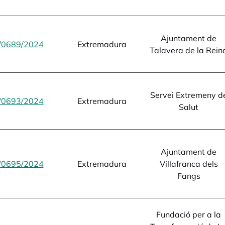
Ajuntament de
/0689/2024
opens in a new tab
Extremadura
Talavera de la Rein
Servei Extremeny d
/0693/2024
opens in a new tab
Extremadura
Salut
Ajuntament de
/0695/2024
opens in a new tab
Extremadura
Villafranca dels
Fangs
Fundació per a la