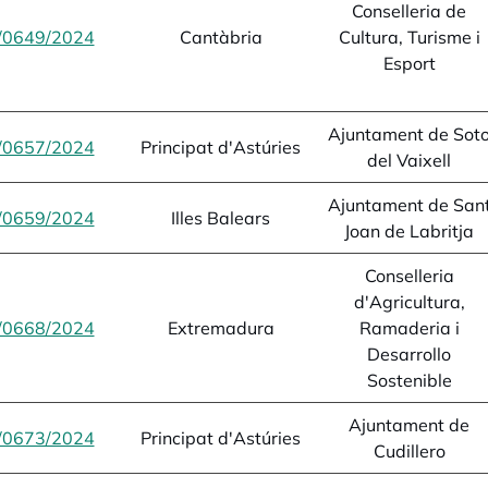
Conselleria de
/0649/2024
opens in a new tab
Cantàbria
Cultura, Turisme i
Esport
Ajuntament de Sot
/0657/2024
opens in a new tab
Principat d'Astúries
del Vaixell
Ajuntament de San
/0659/2024
opens in a new tab
Illes Balears
Joan de Labritja
Conselleria
d'Agricultura,
/0668/2024
opens in a new tab
Extremadura
Ramaderia i
Desarrollo
Sostenible
Ajuntament de
/0673/2024
opens in a new tab
Principat d'Astúries
Cudillero