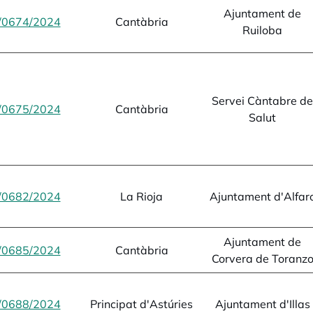
Ajuntament de
/0674/2024
opens in a new tab
Cantàbria
Ruiloba
Servei Càntabre de
/0675/2024
opens in a new tab
Cantàbria
Salut
/0682/2024
opens in a new tab
La Rioja
Ajuntament d'Alfar
Ajuntament de
/0685/2024
opens in a new tab
Cantàbria
Corvera de Toranz
/0688/2024
opens in a new tab
Principat d'Astúries
Ajuntament d'Illas