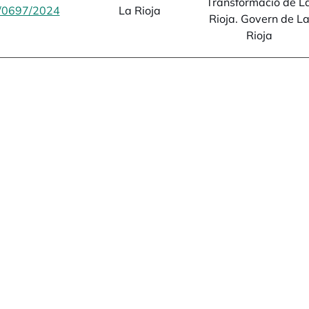
Transformació de L
/0697/2024
opens in a new tab
La Rioja
Rioja. Govern de L
Rioja