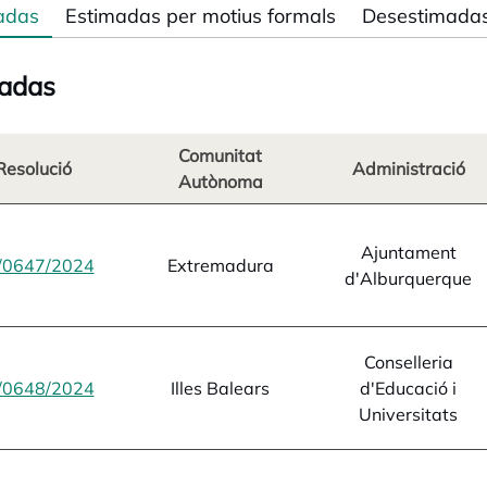
adas
Estimadas per motius formals
Desestimada
adas
Comunitat
Resolució
Administració
Autònoma
Ajuntament
/0647/2024
opens in a new tab
Extremadura
d'Alburquerque
Conselleria
/0648/2024
opens in a new tab
Illes Balears
d'Educació i
Universitats