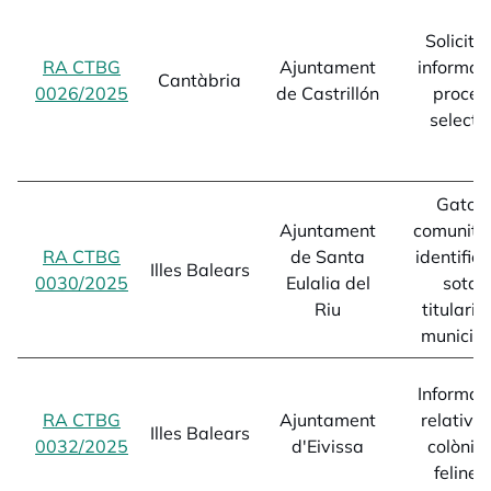
Solicitu
RA CTBG
Ajuntament
informac
Cantàbria
0026/2025
opens in a new tab
de Castrillón
procés
selecti
Gatos
Ajuntament
comunitar
RA CTBG
de Santa
identifica
Illes Balears
0030/2025
opens in a new tab
Eulalia del
sota
Riu
titularit
municipa
Informac
RA CTBG
Ajuntament
relativa
Illes Balears
0032/2025
opens in a new tab
d'Eivissa
colònie
felines