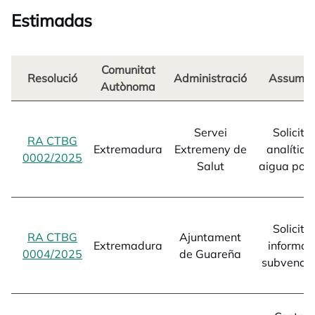
Estimadas
Comunitat
Resolució
Administració
Assump
Autònoma
Servei
Solicitu
RA CTBG
Extremadura
Extremeny de
analítiqu
0002/2025
opens in a new tab
Salut
aigua pot
Solicitu
RA CTBG
Ajuntament
Extremadura
informac
0004/2025
opens in a new tab
de Guareña
subvencio