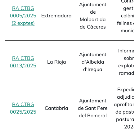
Control 
Ajuntament
RA CTBG
gestió
de
0005/2025
Extremadura
colònie
Malpartida
(2 exptes)
opens in a new tab
felines en
de Càceres
municip
Informac
Ajuntament
RA CTBG
sobre
La Rioja
d'Albelda
0013/2025
opens in a new tab
explotac
d'Iregua
ramade
Expedien
adjudicac
Ajuntament
RA CTBG
aprofitam
Cantàbria
de Sant Pere
0025/2025
opens in a new tab
de pasture
del Romeral
pasturat
2024