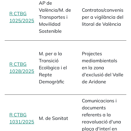
AP de
c
València/M. de
Contratos/convenis
R CTBG
c
Transportes i
per a vigilància del
1025/2025
opens in a new tab
v
Movilidad
litoral de València
a
Sostenible
a
p
M. per a la
Projectes
m
Transició
mediambientals
z
R CTBG
Ecològica i el
en la zona
V
1028/2025
opens in a new tab
Repte
d'exclusió del Valle
r
Demogràfic
de Aridane
i
L
Comunicacions i
o
documents
p
R CTBG
referents a la
a
M. de Sanitat
1031/2025
opens in a new tab
reavaluació d'una
p
plaça d'interí en
1