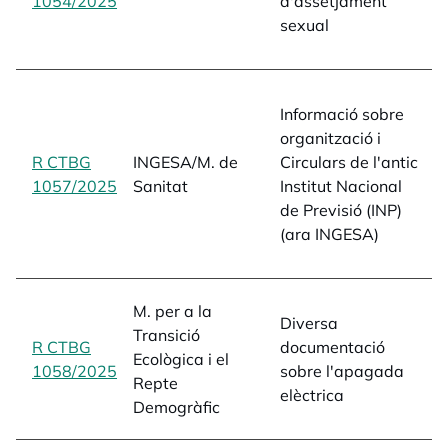
1054/2025
opens in a new tab
d'assetjament
s
sexual
1
L
o
Informació sobre
E
organització i
A
R CTBG
INGESA/M. de
Circulars de l'antic
c
1057/2025
opens in a new tab
Sanitat
Institut Nacional
N
de Previsió (INP)
P
(ara INGESA)
I
D
a
M. per a la
Diversa
e
Transició
R CTBG
documentació
a
Ecològica i el
1058/2025
opens in a new tab
sobre l'apagada
i
Repte
elèctrica
c
Demogràfic
d