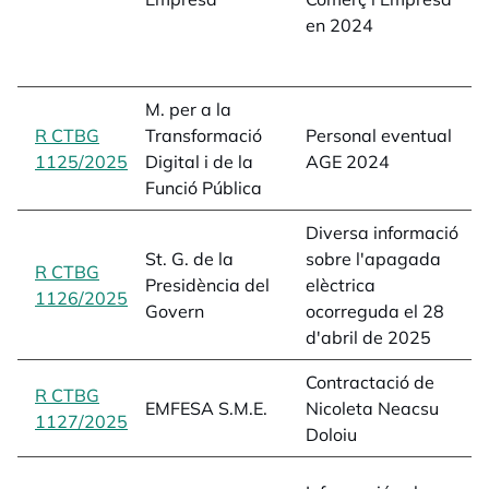
2
en 2024
A
5
M. per a la
p
R CTBG
Transformació
Personal eventual
A
1125/2025
opens in a new tab
Digital i de la
AGE 2024
1
Funció Pública
Diversa informació
a
St. G. de la
sobre l'apagada
e
R CTBG
Presidència del
elèctrica
a
1126/2025
opens in a new tab
Govern
ocorreguda el 28
a
d'abril de 2025
L
Contractació de
e
R CTBG
EMFESA S.M.E.
Nicoleta Neacsu
a
1127/2025
opens in a new tab
Doloiu
L
e