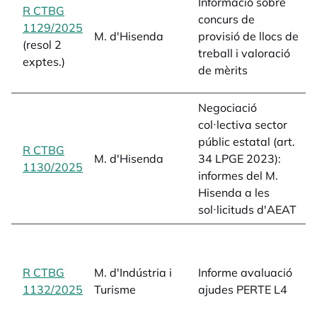
Informació sobre
R CTBG
c
concurs de
1129/2025
opens in a new tab
a
M. d'Hisenda
provisió de llocs de
(resol 2
L
treball i valoració
exptes.)
H
de mèrits
d
Negociació
col·lectiva sector
e
públic estatal (art.
n
R CTBG
M. d'Hisenda
34 LPGE 2023):
c
1130/2025
opens in a new tab
informes del M.
i
Hisenda a les
1
sol·licituds d'AEAT
i
s
R CTBG
M. d'Indústria i
Informe avaluació
8
1132/2025
opens in a new tab
Turisme
ajudes PERTE L4
1
1