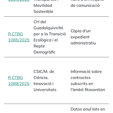
i
Movilidad
de comunicació
Sostenible
CH del
Guadalquivir/M.
Còpia d'un
e
R CTBG
per a la Transició
expedient
a
1085/2025
opens in a new tab
Ecològica i el
administratiu
s
Repte
Demogràfic
p
f
CSIC/M. de
Informació sobre
c
R CTBG
Ciència,
contractes
i
1089/2025
opens in a new tab
Innovació i
subscrits en
d
Universitats
l'àmbit fitosanitari
a
L
Datos anul·lats en