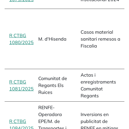
i
c
s
p
Casos material
R CTBG
r
M. d'Hisenda
sanitari remesos a
1080/2025
opens in a new tab
i
Fiscalia
e
C
T
Actas i
a
Comunitat de
R CTBG
enregistraments
e
Regants Els
1081/2025
opens in a new tab
Comunitat
a
Ruices
Regants
L
RENFE-
Operadora
Inversions en
d
R CTBG
EPE/M. de
publicitat de
p
1084/2025
opens in a new tab
Transportes i
RENFE en mitjans