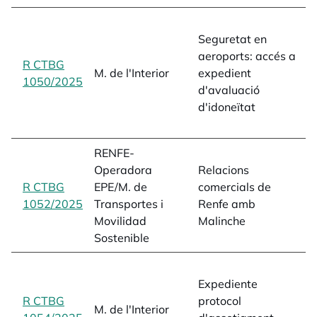
A
Seguretat en
a
aeroports: accés a
d
R CTBG
M. de l'Interior
expedient
p
1050/2025
opens in a new tab
d'avaluació
p
d'idoneïtat
a
L
RENFE-
c
Operadora
Relacions
a
R CTBG
EPE/M. de
comercials de
p
1052/2025
opens in a new tab
Transportes i
Renfe amb
1
Movilidad
Malinche
i
Sostenible
e
Expediente
p
R CTBG
protocol
d
M. de l'Interior