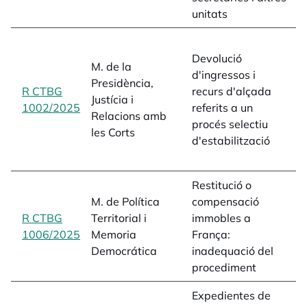
unitats
L
Devolució
l
M. de la
d'ingressos i
J
Presidència,
R CTBG
recurs d'alçada
e
Justícia i
1002/2025
opens in a new tab
referits a un
d
Relacions amb
procés selectiu
d
les Corts
d'estabilització
i
d
Restitució o
p
M. de Política
compensació
l
R CTBG
Territorial i
immobles a
d
1006/2025
opens in a new tab
Memoria
França:
r
Democrática
inadequació del
d
procediment
1
Expedientes de
p