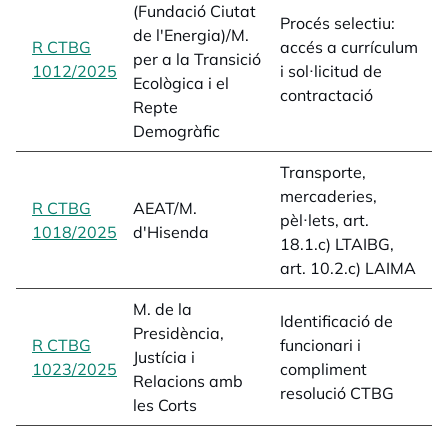
(Fundació Ciutat
Procés selectiu:
c
de l'Energia)/M.
R CTBG
accés a currículum
d
per a la Transició
1012/2025
opens in a new tab
i sol·licitud de
s
Ecològica i el
contractació
c
Repte
2
Demogràfic
Transporte,
t
mercaderies,
m
R CTBG
AEAT/M.
pèl·lets, art.
p
1018/2025
opens in a new tab
d'Hisenda
18.1.c) LTAIBG,
1
art. 10.2.c) LAIMA
a
M. de la
i
Identificació de
Presidència,
f
R CTBG
funcionari i
Justícia i
c
1023/2025
opens in a new tab
compliment
Relacions amb
r
resolució CTBG
les Corts
1
e