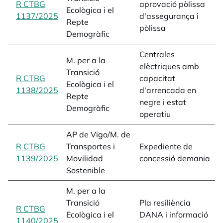
R CTBG
aprovació pòlissa
Ecològica i el
d
1137/2025
opens in a new tab
d'assegurança i
Repte
s
pòlissa
Demogràfic
Centrales
M. per a la
elèctriques amb
Transició
c
R CTBG
capacitat
Ecològica i el
e
1138/2025
opens in a new tab
d'arrencada en
Repte
o
negre i estat
Demogràfic
operatiu
AP de Vigo/M. de
c
R CTBG
Transportes i
Expediente de
d
1139/2025
opens in a new tab
Movilidad
concessió demania
d
Sostenible
M. per a la
Transició
Pla resiliència
R CTBG
p
Ecològica i el
DANA i informació
1140/2025
opens in a new tab
D