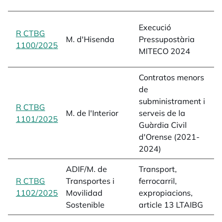
(
e
Execució
R CTBG
p
M. d'Hisenda
Pressupostària
1100/2025
opens in a new tab
2
MITECO 2024
L
Contratos menors
de
c
subministrament i
R CTBG
p
M. de l'Interior
serveis de la
1101/2025
opens in a new tab
l
Guàrdia Civil
2
d'Orense (2021-
2024)
ADIF/M. de
Transport,
t
R CTBG
Transportes i
ferrocarril,
f
1102/2025
opens in a new tab
Movilidad
expropiacions,
e
Sostenible
article 13 LTAIBG
a