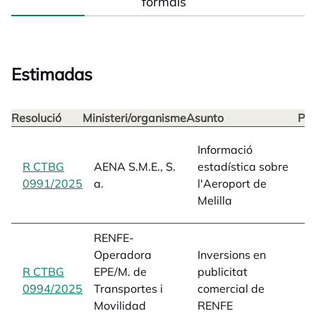
formals
Estimadas
Resolució
Ministeri/organisme
Asunto
Pal
a
Informació
M
R CTBG
AENA S.M.E., S.
estadística sobre
e
0991/2025
opens in a new tab
a.
l'Aeroport de
A
Melilla
L
RENFE-
Operadora
Inversions en
d
R CTBG
EPE/M. de
publicitat
p
0994/2025
opens in a new tab
Transportes i
comercial de
1
Movilidad
RENFE
L