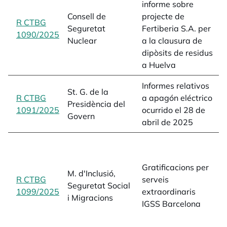
informe sobre
m
Consell de
projecte de
R CTBG
r
Seguretat
Fertiberia S.A. per
1090/2025
opens in a new tab
a
Nuclear
a la clausura de
L
dipòsits de residus
a Huelva
Informes relativos
a
St. G. de la
R CTBG
a apagón eléctrico
e
Presidència del
1091/2025
opens in a new tab
ocurrido el 28 de
a
Govern
abril de 2025
L
g
s
Gratificacions per
e
M. d'Inclusió,
R CTBG
serveis
q
Seguretat Social
1099/2025
opens in a new tab
extraordinaris
1
i Migracions
IGSS Barcelona
(
s