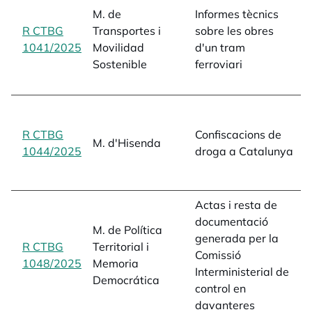
M. de
Informes tècnics
i
R CTBG
Transportes i
sobre les obres
e
1041/2025
opens in a new tab
Movilidad
d'un tram
a
Sostenible
ferroviari
a
L
t
a
R CTBG
Confiscacions de
M. d'Hisenda
p
1044/2025
opens in a new tab
droga a Catalunya
a
1
Actas i resta de
documentació
M. de Política
a
generada per la
R CTBG
Territorial i
c
Comissió
1048/2025
opens in a new tab
Memoria
e
Interministerial de
Democrática
1
control en
davanteres