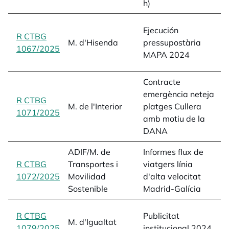
h)
e
Ejecución
R CTBG
p
M. d'Hisenda
pressupostària
1067/2025
opens in a new tab
2
MAPA 2024
L
Contracte
a
emergència neteja
R CTBG
m
M. de l'Interior
platges Cullera
1071/2025
opens in a new tab
D
amb motiu de la
1
DANA
ADIF/M. de
Informes flux de
e
R CTBG
Transportes i
viatgers línia
v
1072/2025
opens in a new tab
Movilidad
d'alta velocitat
v
Sostenible
Madrid-Galícia
1
d
R CTBG
Publicitat
M. d'Igualtat
p
1079/2025
opens in a new tab
institucional 2024