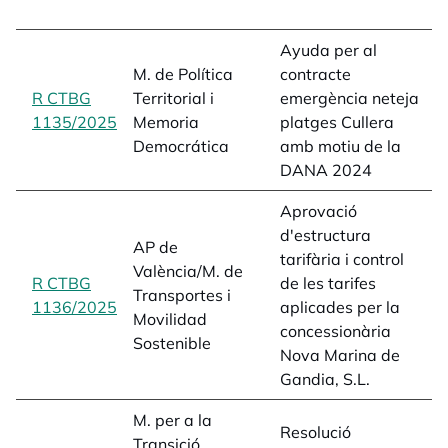
L
Ayuda per al
s
M. de Política
contracte
D
R CTBG
Territorial i
emergència neteja
C
1135/2025
opens in a new tab
Memoria
platges Cullera
L
Democrática
amb motiu de la
1
DANA 2024
Aprovació
d'estructura
AP de
tarifària i control
t
València/M. de
R CTBG
de les tarifes
d
Transportes i
1136/2025
opens in a new tab
aplicades per la
s
Movilidad
concessionària
i
Sostenible
Nova Marina de
Gandia, S.L.
M. per a la
Resolució
Transició
p