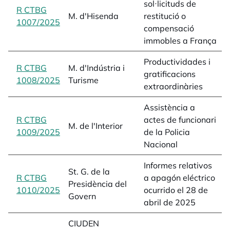
sol·licituds de
l
R CTBG
M. d'Hisenda
restitució o
D
1007/2025
opens in a new tab
compensació
1
immobles a França
a
Productividades i
R CTBG
M. d'Indústria i
p
gratificacions
1008/2025
opens in a new tab
Turisme
1
extraordinàries
Assistència a
a
R CTBG
actes de funcionari
e
M. de l'Interior
1009/2025
opens in a new tab
de la Policia
d
Nacional
1
Informes relativos
a
St. G. de la
R CTBG
a apagón eléctrico
e
Presidència del
1010/2025
opens in a new tab
ocurrido el 28 de
a
Govern
abril de 2025
L
CIUDEN
p