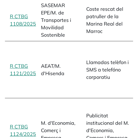
SASEMAR
Coste rescat del
s
EPE/M. de
R CTBG
patruller de la
m
Transportes i
1108/2025
opens in a new tab
Marina Real del
c
Movilidad
Marroc
L
Sostenible
c
t
Llamadas telèfon i
i
R CTBG
AEAT/M.
SMS a telefóno
e
1121/2025
opens in a new tab
d'Hisenda
corporatiu
i
s
2
d
p
Publicitat
i
M. d'Economia,
institucional del M.
R CTBG
1
Comerç i
d'Economia,
1124/2025
opens in a new tab
R
Empresa
Comerç i Empresa