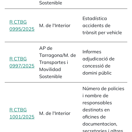
Sostenible
e
Estadística
R CTBG
a
M. de l'Interior
accidents de
0995/2025
opens in a new tab
t
trànsit per vehicle
a
AP de
c
Informes
Tarragona/M. de
d
R CTBG
adjudicació de
Transportes i
i
0997/2025
opens in a new tab
concessió de
Movilidad
L
domini públic
Sostenible
e
Número de policies
i nombre de
responsables
R
R CTBG
destinats en
M. de l'Interior
i
1001/2025
opens in a new tab
oficines de
1
documentacion,
secretaries i altres