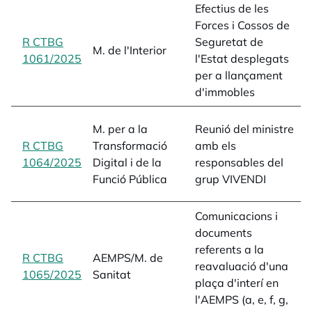
Efectius de les
F
Forces i Cossos de
S
R CTBG
Seguretat de
l
M. de l'Interior
1061/2025
opens in a new tab
l'Estat desplegats
p
per a llançament
d
d'immobles
1
r
M. per a la
Reunió del ministre
a
R CTBG
Transformació
amb els
d
1064/2025
opens in a new tab
Digital i de la
responsables del
i
Funció Pública
grup VIVENDI
d
Comunicacions i
documents
o
referents a la
R CTBG
AEMPS/M. de
p
reavaluació d'una
1065/2025
opens in a new tab
Sanitat
i
plaça d'interí en
1
l'AEMPS (a, e, f, g,