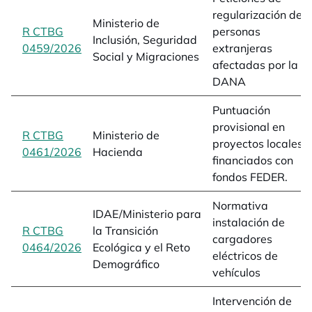
regularización de
Ministerio de
R CTBG
personas
Inclusión, Seguridad
0459/2026
opens in a new tab
extranjeras
Social y Migraciones
afectadas por la
DANA
Puntuación
provisional en
R CTBG
Ministerio de
proyectos locales
0461/2026
opens in a new tab
Hacienda
financiados con
fondos FEDER.
Normativa
IDAE/Ministerio para
instalación de
R CTBG
la Transición
cargadores
0464/2026
opens in a new tab
Ecológica y el Reto
eléctricos de
Demográfico
vehículos
Intervención de