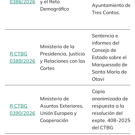
0386/2026
opens in a new tab
y el Reto
Ayuntamiento de
Demográfico
Tres Cantos.
Sentencia e
informes del
Ministerio de la
Consejo de
R CTBG
Presidencia, Justicia
Estado sobre el
0389/2026
opens in a new tab
y Relaciones con las
Marquesado de
Cortes
Santa María de
Otavi
Copia
Ministerio de
anonimizada de
R CTBG
Asuntos Exteriores,
respuesta a la
0390/2026
opens in a new tab
Unión Europea y
resolución del
Cooperación
expte. 408-2025
del CTBG