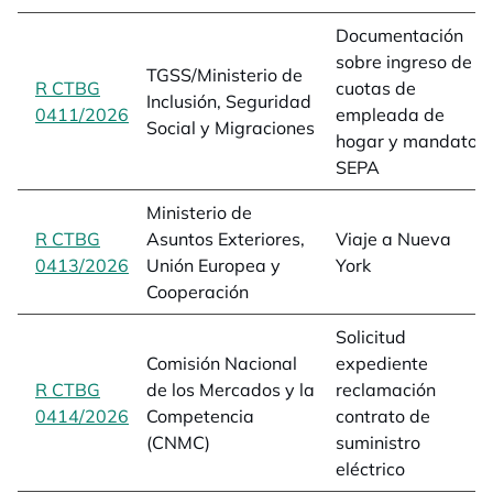
Documentación
sobre ingreso de
TGSS/Ministerio de
R CTBG
cuotas de
Inclusión, Seguridad
0411/2026
opens in a new tab
empleada de
Social y Migraciones
hogar y mandato
SEPA
Ministerio de
R CTBG
Asuntos Exteriores,
Viaje a Nueva
0413/2026
opens in a new tab
Unión Europea y
York
Cooperación
Solicitud
Comisión Nacional
expediente
R CTBG
de los Mercados y la
reclamación
0414/2026
opens in a new tab
Competencia
contrato de
(CNMC)
suministro
eléctrico