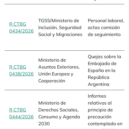
TGSS/Ministerio de
Personal laboral,
R CTBG
Inclusión, Seguridad
actas comisión
0434/2026
opens in a new tab
Social y Migraciones
de seguimiento
Quejas sobre la
Ministerio de
Embajada de
R CTBG
Asuntos Exteriores,
España en la
0438/2026
opens in a new tab
Unión Europea y
República
Cooperación
Argentina
Informes
Ministerio de
relativos al
R CTBG
Derechos Sociales,
principio de
0444/2026
opens in a new tab
Consumo y Agenda
precaución
2030
contemplado en