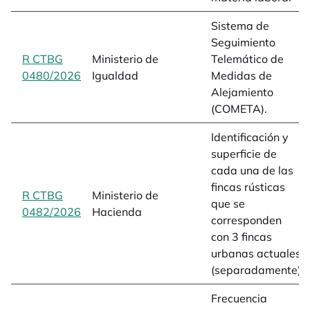
Sistema de
Seguimiento
R CTBG
Ministerio de
Telemático de
0480/2026
opens in a new tab
Igualdad
Medidas de
Alejamiento
(COMETA).
Identificación y
superficie de
cada una de las
fincas rústicas
R CTBG
Ministerio de
que se
0482/2026
opens in a new tab
Hacienda
corresponden
con 3 fincas
urbanas actuales
(separadamente)
Frecuencia