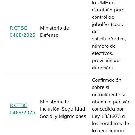
la UME en
Cataluña para
control de
jabalíes (copia
R CTBG
Ministerio de
de
0468/2026
opens in a new tab
Defensa
solicitud/orden,
número de
efectivos,
previsión de
duración).
Confirmación
sobre si
actualmente se
Ministerio de
abona la pensión
R CTBG
Inclusión, Seguridad
concedida por
0469/2026
opens in a new tab
Social y Migraciones
Ley 13/1973 a
los herederos de
la beneficiaria