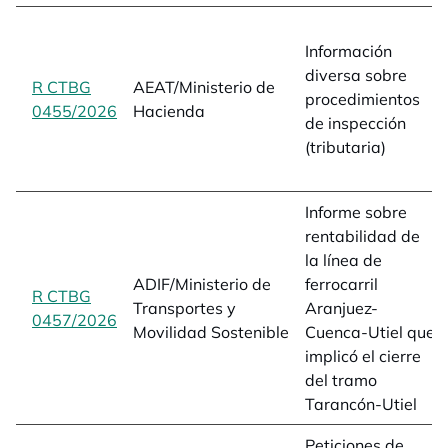
Información
diversa sobre
R CTBG
AEAT/Ministerio de
procedimientos
0455/2026
opens in a new tab
Hacienda
de inspección
(tributaria)
Informe sobre
rentabilidad de
la línea de
ADIF/Ministerio de
ferrocarril
R CTBG
Transportes y
Aranjuez-
0457/2026
opens in a new tab
Movilidad Sostenible
Cuenca-Utiel que
implicó el cierre
del tramo
Tarancón-Utiel
Peticiones de