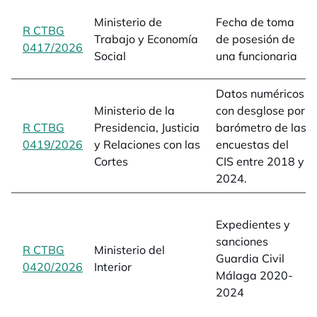
Ministerio de
Fecha de toma
R CTBG
Trabajo y Economía
de posesión de
0417/2026
opens in a new tab
Social
una funcionaria
Datos numéricos
Ministerio de la
con desglose por
R CTBG
Presidencia, Justicia
barómetro de las
0419/2026
opens in a new tab
y Relaciones con las
encuestas del
Cortes
CIS entre 2018 y
2024.
Expedientes y
sanciones
R CTBG
Ministerio del
Guardia Civil
0420/2026
opens in a new tab
Interior
Málaga 2020-
2024