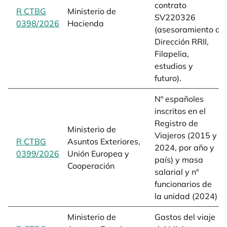
contrato
R CTBG
Ministerio de
SV220326
0398/2026
opens in a new tab
Hacienda
(asesoramiento a
Dirección RRII,
Filapelia,
estudios y
futuro).
Nº españoles
inscritos en el
Registro de
Ministerio de
Viajeros (2015 y
R CTBG
Asuntos Exteriores,
2024, por año y
0399/2026
opens in a new tab
Unión Europea y
país) y masa
Cooperación
salarial y nº
funcionarios de
la unidad (2024)
Ministerio de
Gastos del viaje