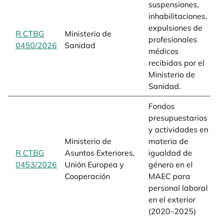
suspensiones,
inhabilitaciones,
expulsiones de
R CTBG
Ministerio de
profesionales
0450/2026
opens in a new tab
Sanidad
médicos
recibidas por el
Ministerio de
Sanidad.
Fondos
presupuestarios
y actividades en
Ministerio de
materia de
R CTBG
Asuntos Exteriores,
igualdad de
0453/2026
opens in a new tab
Unión Europea y
género en el
Cooperación
MAEC para
personal laboral
en el exterior
(2020–2025)