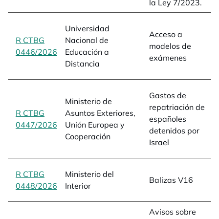
la Ley 7/2023.
Universidad
Acceso a
R CTBG
Nacional de
modelos de
0446/2026
opens in a new tab
Educación a
exámenes
Distancia
Gastos de
Ministerio de
repatriación de
R CTBG
Asuntos Exteriores,
españoles
0447/2026
opens in a new tab
Unión Europea y
detenidos por
Cooperación
Israel
R CTBG
Ministerio del
Balizas V16
0448/2026
opens in a new tab
Interior
Avisos sobre