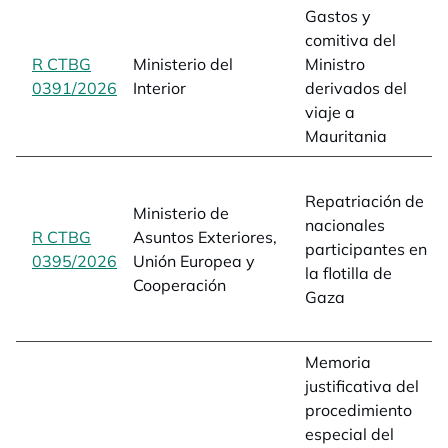
Gastos y
comitiva del
R CTBG
Ministerio del
Ministro
0391/2026
opens in a new tab
Interior
derivados del
viaje a
Mauritania
Repatriación de
Ministerio de
nacionales
R CTBG
Asuntos Exteriores,
participantes en
0395/2026
opens in a new tab
Unión Europea y
la flotilla de
Cooperación
Gaza
Memoria
justificativa del
procedimiento
especial del