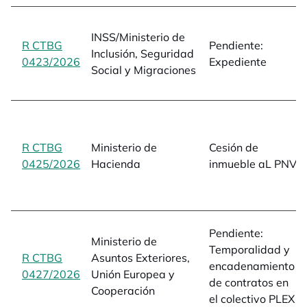
INSS/Ministerio de
R CTBG
Pendiente:
Inclusión, Seguridad
0423/2026
opens in a new tab
Expediente
Social y Migraciones
R CTBG
Ministerio de
Cesión de
0425/2026
opens in a new tab
Hacienda
inmueble aL PNV
Pendiente:
Ministerio de
Temporalidad y
R CTBG
Asuntos Exteriores,
encadenamiento
0427/2026
opens in a new tab
Unión Europea y
de contratos en
Cooperación
el colectivo PLEX