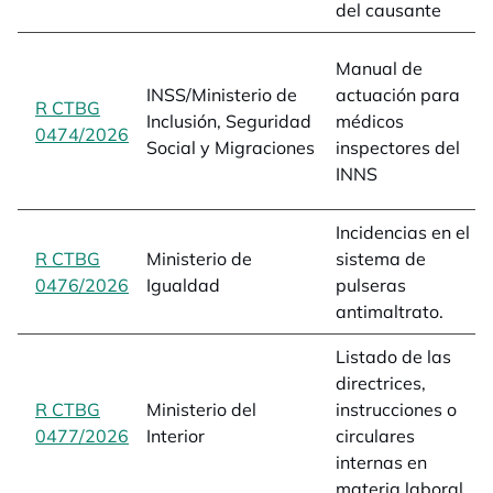
del causante
Manual de
INSS/Ministerio de
actuación para
R CTBG
Inclusión, Seguridad
médicos
0474/2026
opens in a new tab
Social y Migraciones
inspectores del
INNS
Incidencias en el
R CTBG
Ministerio de
sistema de
0476/2026
opens in a new tab
Igualdad
pulseras
antimaltrato.
Listado de las
directrices,
R CTBG
Ministerio del
instrucciones o
0477/2026
opens in a new tab
Interior
circulares
internas en
materia laboral