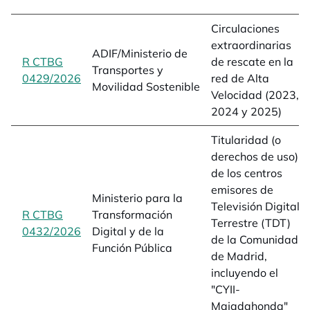
Circulaciones
extraordinarias
ADIF/Ministerio de
R CTBG
de rescate en la
Transportes y
0429/2026
opens in a new tab
red de Alta
Movilidad Sostenible
Velocidad (2023,
2024 y 2025)
Titularidad (o
derechos de uso)
de los centros
emisores de
Ministerio para la
Televisión Digital
R CTBG
Transformación
Terrestre (TDT)
0432/2026
opens in a new tab
Digital y de la
de la Comunidad
Función Pública
de Madrid,
incluyendo el
"CYII-
Majadahonda"