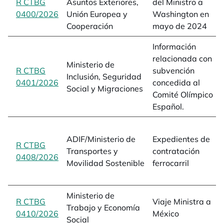
R CTBG
Asuntos Exteriores,
del Ministro a
0400/2026
opens in a new tab
Unión Europea y
Washington en
Cooperación
mayo de 2024
Información
relacionada con
Ministerio de
R CTBG
subvención
Inclusión, Seguridad
0401/2026
opens in a new tab
concedida al
Social y Migraciones
Comité Olímpico
Español.
ADIF/Ministerio de
Expedientes de
R CTBG
Transportes y
contratación
0408/2026
opens in a new tab
Movilidad Sostenible
ferrocarril
Ministerio de
R CTBG
Viaje Ministra a
Trabajo y Economía
0410/2026
opens in a new tab
México
Social