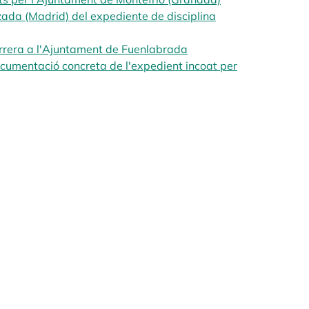
ada (Madrid) del expediente de disciplina
arrera a l'Ajuntament de Fuenlabrada
opens in a new tab
ocumentació concreta de l'expedient incoat per
 tab