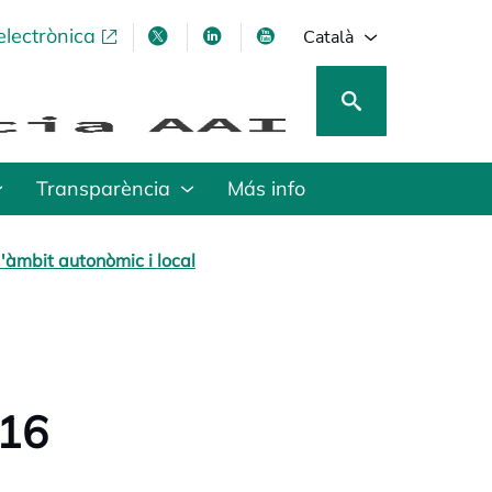
electrònica
opens in a new tab
opens in a new tab
opens in a new tab
opens in a new tab
Català
Transparència
Más info
'àmbit autonòmic i local
016