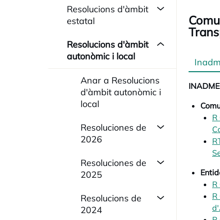
Resolucions d'àmbit
Comun
estatal
Trans
Resolucions d'àmbit
autonòmic i local
Inadmi
Anar a Resolucions
INADME
d'àmbit autonòmic i
local
Comu
R 
Resoluciones de
Ca
2026
RT
Se
Resoluciones de
Entid
2025
R 
R 
Resolucions de
d'
2024
R 