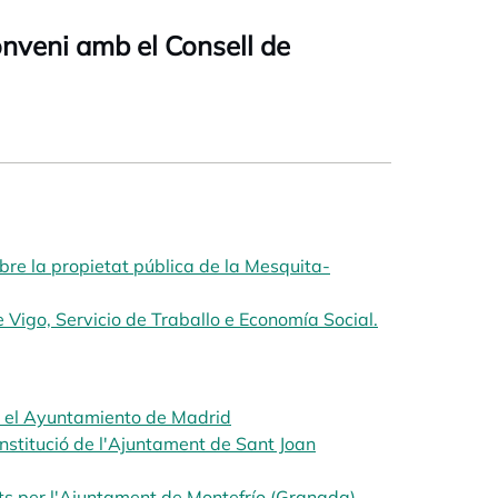
nveni amb el Consell de
obre la propietat pública de la Mesquita-
new tab
e Vigo, Servicio de Traballo e Economía Social.
n el Ayuntamiento de Madrid
opens in a new tab
nstitució de l'Ajuntament de Sant Joan
ats per l'Ajuntament de Montefrío (Granada)
opens in a new t