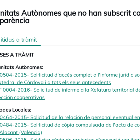
itats Autònomes que no han subscrit co
parència
tidas a tràmit
SES A TRÀMIT
nitats Autònomes:
0504-2015- Sol·licitud d'accés complet a l'informe jurídic s
tedral de Còrdova i a tots els seus antecedents
opens in a 
 0004-2016- Solicitud de informe a la Xefatura territorial d
cción cooperativas
opens in a new tab
ades Locales:
0464-2015- Solicitud de la relación de personal eventual e
0484-2015- Sol·licitud de còpia compulsada de l'acta de co
Alacant (València)
opens in a new tab
0506-2015- Sol·licita còpia de projectes d'execució realitz