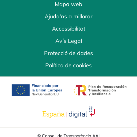
Mapa web
Ajuda'ns a millorar
Accessibilitat
Avís Legal
Protecció de dades
Política de cookies
opens in a new tab
opens in a new 
opens in a new tab
© Consell de Transparència AAI