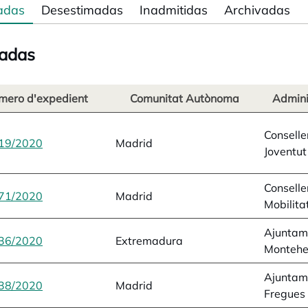
adas
Desestimadas
Inadmitidas
Archivadas
adas
mero d'expedient
Comunitat Autònoma
Admini
Conselle
19/2020
opens in a new tab
Madrid
Joventut
Conselle
71/2020
opens in a new tab
Madrid
Mobilitat
Ajuntam
36/2020
opens in a new tab
Extremadura
Monteh
Ajuntam
38/2020
opens in a new tab
Madrid
Fregues