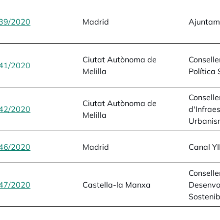
39/2020
opens in a new tab
Madrid
Ajuntam
Ciutat Autònoma de
Conselle
41/2020
opens in a new tab
Melilla
Política 
Conselle
Ciutat Autònoma de
42/2020
opens in a new tab
d'Infrae
Melilla
Urbanism
46/2020
opens in a new tab
Madrid
Canal YI
Conselle
47/2020
opens in a new tab
Castella-la Manxa
Desenvo
Sostenib