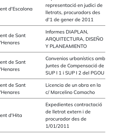
representació en judici de
ent d'Escalona
lletrats, procuradors des
d'1 de gener de 2011
Informes DIAPLAN,
ent de Sant
ARQUITECTURA, DISEÑO
d'Henares
Y PLANEAMIENTO
Convenios urbanístics amb
ent de Sant
Juntes de Compensació de
d'Henares
SUP I 1 i SUP I 2 del PGOU
ent de Sant
Licencia de un obra en la
d'Henares
c/ Marcelino Camacho
Expedientes contractació
de lletrat extern i de
ent d'Hita
procurador des de
1/01/2011