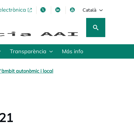
electrònica
opens in a new tab
opens in a new tab
opens in a new tab
opens in a new tab
Català
Transparència
Más info
'àmbit autonòmic i local
021