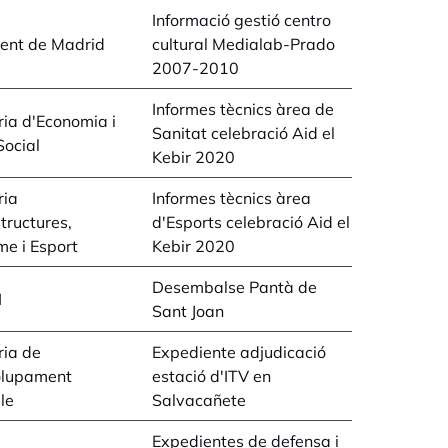
Informació gestió centro
ent de Madrid
cultural Medialab-Prado
2007-2010
Informes tècnics àrea de
ria d'Economia i
Sanitat celebració Aid el
Social
Kebir 2020
ria
Informes tècnics àrea
structures,
d'Esports celebració Aid el
e i Esport
Kebir 2020
Desembalse Pantà de
I
Sant Joan
ria de
Expediente adjudicació
lupament
estació d'ITV en
le
Salvacañete
Expedientes de defensa i