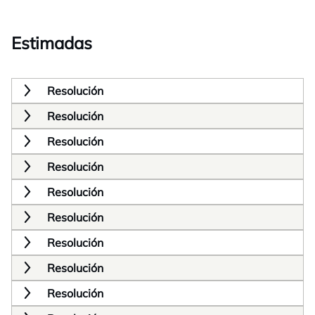
Estimadas
Resolución
Resolución
Resolución
Resolución
Resolución
Resolución
Resolución
Resolución
Resolución