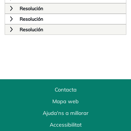
Resolución
Resolución
Resolución
Contacta
Mapa web
Ajuda'ns a millorar
Accessibilitat