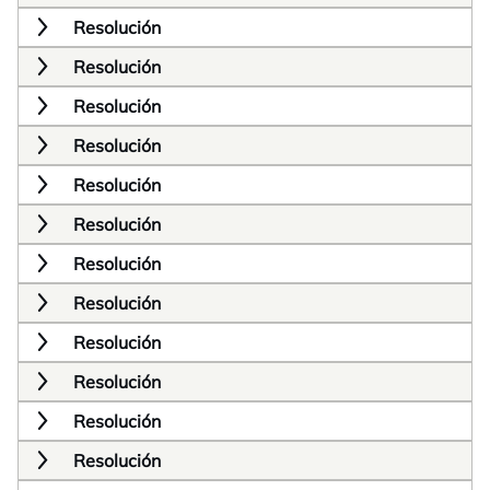
Resolución
Resolución
Resolución
Resolución
Resolución
Resolución
Resolución
Resolución
Resolución
Resolución
Resolución
Resolución