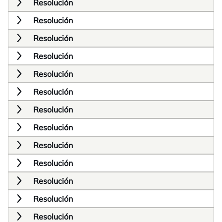
Resolución
Resolución
Resolución
Resolución
Resolución
Resolución
Resolución
Resolución
Resolución
Resolución
Resolución
Resolución
Resolución