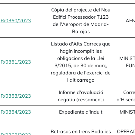
Còpia del projecte del Nou
Edifici Processador T123
R/0360/2023
opens in a new tab
AENA
de l'Aeroport de Madrid-
Barajas
Listado d'Alts Càrrecs que
hagin incomplit les
obligacions de la Llei
MINIST
R/0361/2023
opens in a new tab
3/2015, de 30 de març,
FUN
reguladora de l'exercici de
l'alt carrego
Informe d'avaluació
Corre
R/0363/2023
opens in a new tab
negatiu (cessament)
d'Hisend
R/0364/2023
opens in a new tab
Expediente d'indult
MINIST
Retrasos en trens Rodalies
OPERAD