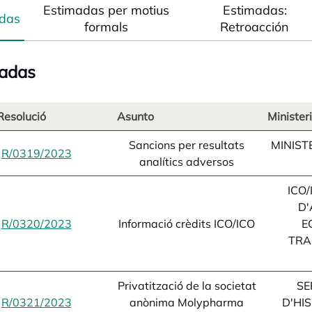
Estimadas per motius
Estimadas:
adas
formals
Retroacción
adas
Resolució
Asunto
Minister
Sancions per resultats
MINIST
R/0319/2023
opens in a new tab
analítics adversos
ICO/
D
R/0320/2023
opens in a new tab
Informació crèdits ICO/ICO
E
TRA
Privatització de la societat
SE
R/0321/2023
opens in a new tab
anònima Molypharma
D'HI