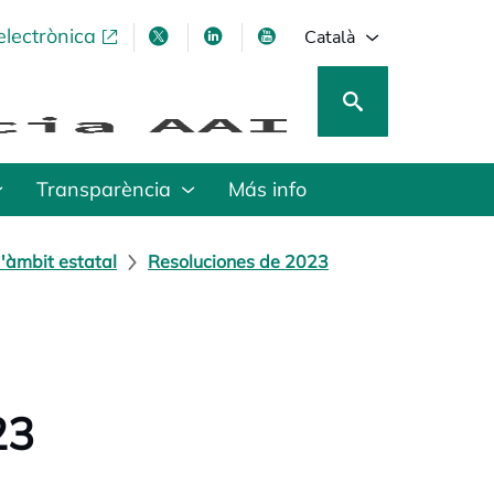
electrònica
opens in a new tab
opens in a new tab
opens in a new tab
opens in a new tab
Català
Transparència
Más info
'àmbit estatal
Resoluciones de 2023
23