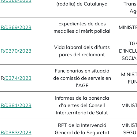
R/0368/2023
opens in a new tab
(rodalia) de Catalunya
Transp
Ag
Expedientes de dues
R/0369/2023
opens in a new tab
MINISTE
medalles al mèrit policial
TG
Vida laboral dels difunts
R/0370/2023
opens in a new tab
D'INCL
pares del reclamant
SOCIA
Funcionarios en situació
MINIST
R
/0374/2023
opens in a new tab
de comissió de serveis en
FUN
l'AGE
Informes de la ponència
R/0381/2023
opens in a new tab
d'alertes del Consell
MINIS
Interterritorial de Salut
RPT de la Intervenció
MINIST
R/0383/2023
opens in a new tab
General de la Seguretat
SEGUR