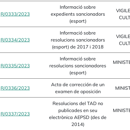
Informació sobre
VIGIL
R/0333/2023
opens in a new tab
expedients sancionadors
CULT
(esport)
Informació sobre
VIGIL
R/0334/2023
opens in a new tab
resolucions sancionadors
CULT
(esport) de 2017 i 2018
Informació sobre
MINIST
R/0335/2023
opens in a new tab
resolucions sancionadores
(esport)
Acta de corrección de un
R/0336/2023
opens in a new tab
MINIST
examen de oposición
Resolucions del TAD no
publicades en seu
MINIST
R/0337/2023
opens in a new tab
electrònica AEPSD (des de
2014)