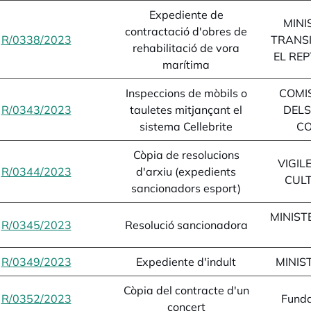
Expediente de
MINI
contractació d'obres de
R/0338/2023
opens in a new tab
TRANSI
rehabilitació de vora
EL RE
marítima
Inspeccions de mòbils o
COMI
R/0343/2023
opens in a new tab
tauletes mitjançant el
DELS
sistema Cellebrite
CO
Còpia de resolucions
VIGIL
R/0344/2023
opens in a new tab
d'arxiu (expedients
CULT
sancionadors esport)
MINIST
R/0345/2023
opens in a new tab
Resolució sancionadora
R/0349/2023
opens in a new tab
Expediente d'indult
MINIST
Còpia del contracte d'un
R/0352/2023
opens in a new tab
Funda
concert