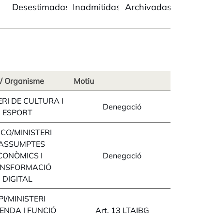
Desestimadas
Inadmitidas
Archivadas
i/ Organisme
Motiu
ERI DE CULTURA I
Denegació
ESPORT
ICO/MINISTERI
'ASSUMPTES
CONÒMICS I
Denegació
NSFORMACIÓ
DIGITAL
PI/MINISTERI
SENDA I FUNCIÓ
Art. 13 LTAIBG