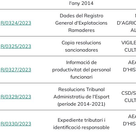
l'any 2014
Dades del Registro
R/0324/2023
opens in a new tab
General d'Explotacions
D'AGRIC
Ramaderes
A
Copia resolucions
VIGIL
R/0325/2023
opens in a new tab
sancionadores
CULT
Informació de
AE
R/0327/2023
opens in a new tab
productivitat del personal
D'HI
funcionari
Resolucions Tribunal
CSD/S
R/0329/2023
opens in a new tab
Administratiu de l'Esport
CULT
(període 2014-2021)
AE
Expediente tributari i
R/0330/2023
opens in a new tab
D'HI
identificació responsable