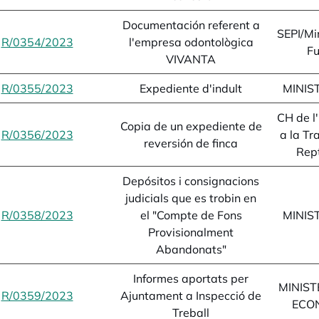
Documentación referent a
SEPI/Min
R/0354/2023
opens in a new tab
l'empresa odontològica
Fu
VIVANTA
R/0355/2023
opens in a new tab
Expediente d'indult
MINIST
CH de l'
Copia de un expediente de
R/0356/2023
opens in a new tab
a la Tr
reversión de finca
Rep
Depósitos i consignacions
judicials que es trobin en
R/0358/2023
opens in a new tab
el "Compte de Fons
MINIST
Provisionalment
Abandonats"
Informes aportats per
MINIST
R/0359/2023
opens in a new tab
Ajuntament a Inspecció de
ECO
Treball