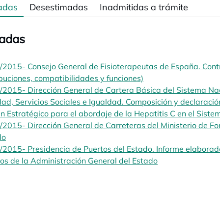
adas
Desestimadas
Inadmitidas a trámite
adas
2015- Consejo General de Fisioterapeutas de España. Contr
ibuciones, compatibilidades y funciones)
opens in a new tab
2015- Dirección General de Cartera Básica del Sistema Nac
ad, Servicios Sociales e Igualdad. Composición y declaraci
an Estratégico para el abordaje de la Hepatitis C en el Sist
2015- Dirección General de Carreteras del Ministerio de Fom
do
opens in a new tab
2015- Presidencia de Puertos del Estado. Informe elaborado 
os de la Administración General del Estado
opens in a new t