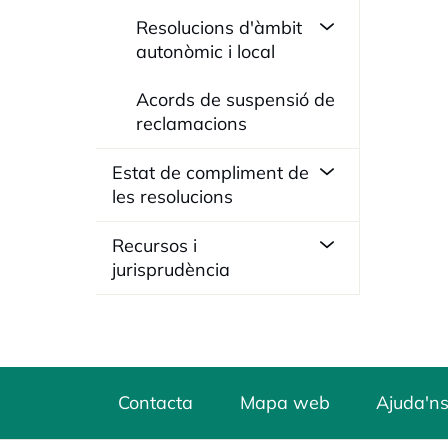
Resolucions d'àmbit
autonòmic i local
Acords de suspensió de
reclamacions
Estat de compliment de
les resolucions
Recursos i
jurisprudència
Contacta
Mapa web
Ajuda'ns