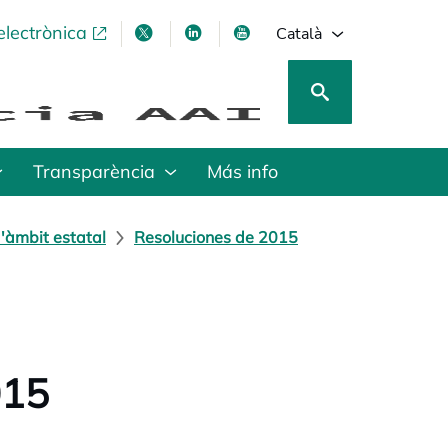
electrònica
opens in a new tab
opens in a new tab
opens in a new tab
opens in a new tab
Català
Transparència
Más info
'àmbit estatal
Resoluciones de 2015
015