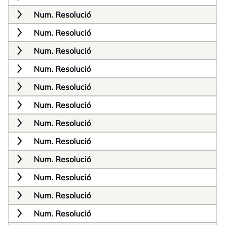
Num. Resolució
Num. Resolució
Num. Resolució
Num. Resolució
Num. Resolució
Num. Resolució
Num. Resolució
Num. Resolució
Num. Resolució
Num. Resolució
Num. Resolució
Num. Resolució